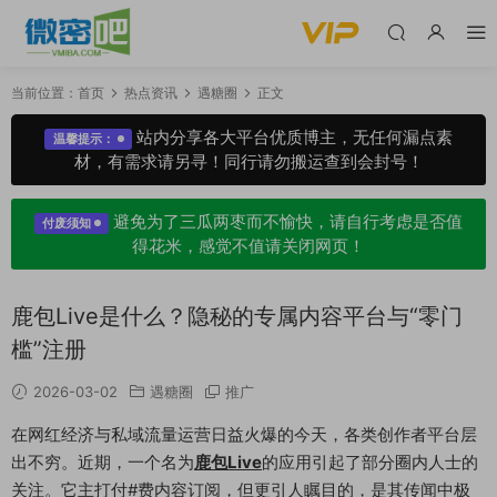
当前位置：
首页
热点资讯
遇糖圈
正文
站内分享各大平台优质博主，无任何漏点素
温馨提示：
材，有需求请另寻！同行请勿搬运查到会封号！
避免为了三瓜两枣而不愉快，请自行考虑是否值
付废须知
得花米，感觉不值请关闭网页！
鹿包Live是什么？隐秘的专属内容平台与“零门
槛”注册
2026-03-02
遇糖圈
推广
在网红经济与私域流量运营日益火爆的今天，各类创作者平台层
出不穷。近期，一个名为
鹿包Live
的应用引起了部分圈内人士的
关注。它主打付#费内容订阅，但更引人瞩目的，是其传闻中极