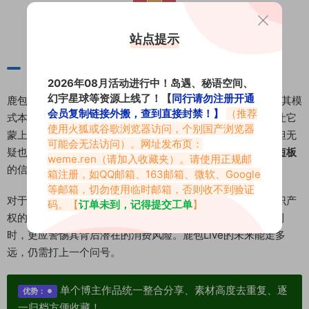
站点提示
结语
2026年08月活动进行中！岛遇、秘语空间、
幻宇星球等资源上线了！【
同行请勿注册开通
鹿包Live作为又一个试图在付#费内容领域分一杯羹的平台，其模
会员复制链接外搬，查到直接封禁！】
（推荐
式本身并不新鲜。然而，其传闻中过于简易的注册机制，却让它
使用火狐或谷歌浏览器访问，个别国产浏览器
蒙上了一层阴影。这似乎是一种急于吸引流量的短期策略，但无
可能会无法访问）。网址发布页：
疑也向外界传递出其在
安全、合规和长期运营方面可能存在短板
weme.ren
（请加入收藏夹）。请使用正规邮
的信号。
箱注册，如QQ邮箱、163邮箱、微软、Google
等邮箱，切勿使用临时邮箱，否则收不到验证
对于创作者而言，选择此类平台需谨慎评估其稳定性和对知识产
码。【
订单未到，记得提交工单
】
权的保护能力。对于用户来说，在享受所谓“隐私保护”的便利
时，更应警惕其背后潜在的消费风险。鹿包Live的未来能走多
远，仍需打上一个问号。
单个博主作品统一整合分享、素材高度去重复、逐
优势：
一归档方便收藏！