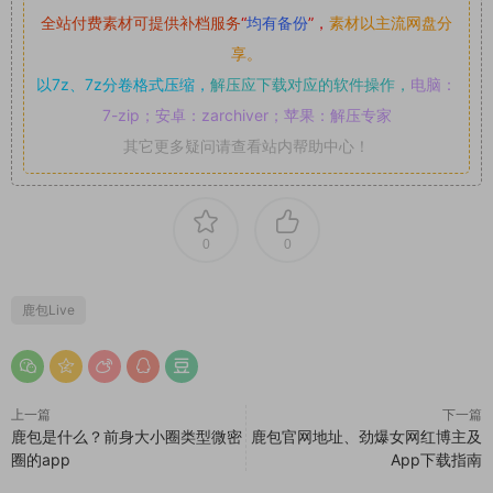
全站付费素材可提供补档服务
“
均有备份
”，
素材以主流网盘分
享。
以7z、7z分卷格式压缩，
解压应下载对应的软件操作，
电脑：
7-zip；安卓：zarchiver；苹果：解压专家
其它更多疑问请查看站内帮助中心！
0
0
鹿包Live
上一篇
下一篇
鹿包是什么？前身大小圈类型微密
鹿包官网地址、劲爆女网红博主及
圈的app
App下载指南