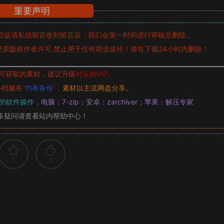
重要声明
权益请私信留言
收到留言后，我们会第一时间进行审核后删除。
原版权作者许可,禁止用于任何商业途径！请在下载24小时内删除！
可获取的素材，建议升级
对应的VIP。
补档服务
“
均有备份
”，
素材以主流网盘分享。
的软件操作，
电脑：7-zip；安卓：zarchiver；苹果：解压专家
多疑问请查看站内帮助中心！
0
0