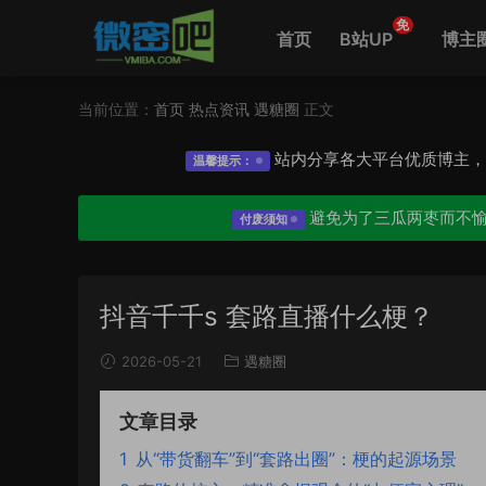
免
首页
B站UP
博主
当前位置：
首页
热点资讯
遇糖圈
正文
站内分享各大平台优质博主
温馨提示：
避免为了三瓜两枣而不
付废须知
抖音千千s 套路直播什么梗？
2026-05-21
遇糖圈
文章目录
1
从“带货翻车”到“套路出圈”：梗的起源场景