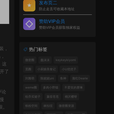
发布页二
防止走丢可收藏本地址
赞助VIP会员
赞助VIP会员获取独家权益
装，
热门标签
品，
微密圈
蠢沫沫
keykeykiyomi
，这
觅圈
小厨娘美食记
小U优优子
炸开了
刘雅萌
陈妮妮uni
鱼神
脸红Dearie
weme圈
多肉小野猫
不爱笑的赛琳
评论
给乔买裙子
蒹葭苍苍
桃沢樱呀
慢
铁粉空间
林扣弦
微密圈资源
误。