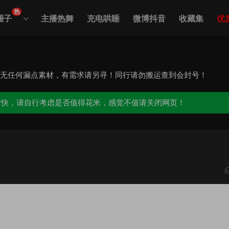
热
圈子
主播热舞
充电哄睡
微博抖音
收藏集
优
，无任何漏点素材，有需求请另寻！同行请勿搬运查到会封号！
愉快，请自行考虑是否值得花米，感觉不值请关闭网页！