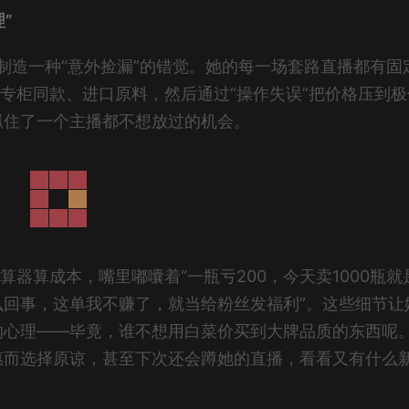
”
制造一种“意外捡漏”的错觉。她的每一场套路直播都有固
是专柜同款、进口原料，然后通过“操作失误”把价格压到极
抓住了一个主播都不想放过的机会。
算器算成本，嘴里嘟囔着“一瓶亏200，今天卖1000瓶就
怎么回事，这单我不赚了，就当给粉丝发福利”。这些细节让
的心理——毕竟，谁不想用白菜价买到大牌品质的东西呢
惠而选择原谅，甚至下次还会蹲她的直播，看看又有什么