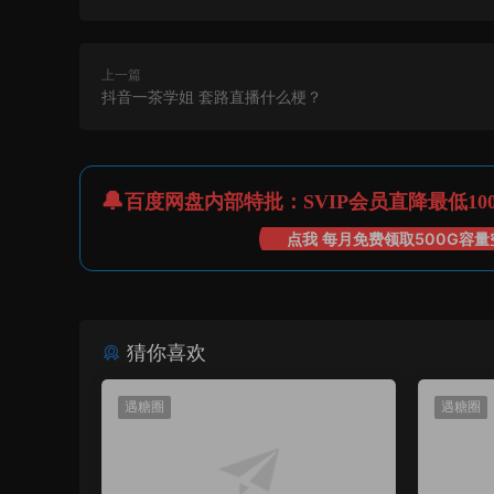
上一篇
抖音一茶学姐 套路直播什么梗？
百度网盘内部特批：SVIP会员直降最低10
点我 每月免费领取500G容量
猜你喜欢
遇糖圈
遇糖圈