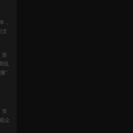
本，
的文
，形
调侃
播”
，常
观众