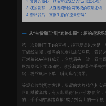
2
套路的核心：精准拿捏观众的“占便宜心理”
3
梗的发酵：从直播间到全网玩梗的底层逻辑
4
套路背后：直播生态的“流量密码”
从“带货翻车”到“套路出圈”：梗的起源场
第一次刷到
千千s
的直播，很容易误以为是一
下颌线清晰，微卷的长发扎成低马尾，看起来
正对着镜头讲解成分，突然眉头一皱，看向屏
瓶精华线下卖299的。紧接着她假装伸手去
锅，粉丝疯狂下单，瞬间库存清零。
等观众收到货才发现，所谓的大牌精华其实
区吐槽被套路，有人却觉得“反正价格便宜，
的，千千s的“套路直播”成了抖音上的一个