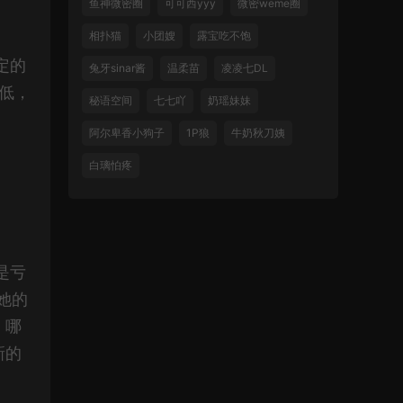
鱼神微密圈
可可西yyy
微密weme圈
相扑猫
小团嫂
露宝吃不饱
定的
兔牙sinar酱
温柔苗
凌凌七DL
低，
秘语空间
七七吖
奶瑶妹妹
阿尔卑香小狗子
1P狼
牛奶秋刀姨
白璃怕疼
是亏
她的
。哪
新的