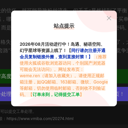
众的信任，就可能导致粉丝流失。但千千s显然找到了平衡
，哪怕观众知道是套路，也愿意为这种“有趣的优惠”买
站点提示
，而是一种精准的营销手段，踩中了直播行业的流量密码
价格失误”的戏码，但评论区已经没有多少人真的生气了，
2026年08月活动进行中！岛遇、秘语空间、
路”登场。这种从“套路”到“玩梗”的转变，也让她在竞争
幻宇星球等资源上线了！【
同行请勿注册开通
会员复制链接外搬，查到直接封禁！】
（推荐
使用火狐或谷歌浏览器访问，个别国产浏览器
可能会无法访问）。网址发布页：
weme.ren
（请加入收藏夹）。请使用正规邮
材高度去重复、逐一归档方便收藏！
箱注册，如QQ邮箱、163邮箱、微软、Google
等邮箱，切勿使用临时邮箱，否则收不到验证
号处理，素材资源无露点、需求请绕道，关闭本站网页！
码。【
订单未到，记得提交工单
】
可以提交工单处理。
接：
https://www.vmiba.com/20274.html