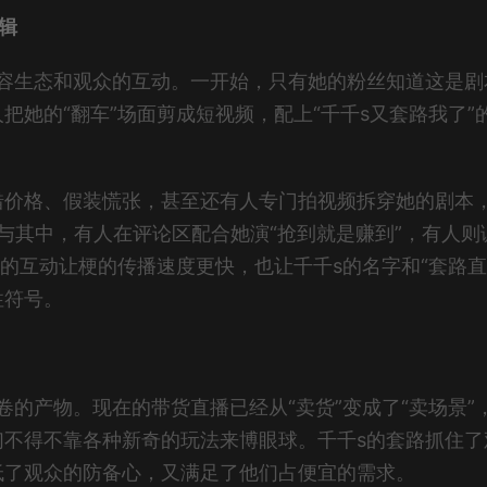
辑
内容生态和观众的互动。一开始，只有她的粉丝知道这是剧
她的“翻车”场面剪成短视频，配上“千千s又套路我了”
错价格、假装慌张，甚至还有人专门拍视频拆穿她的剧本
参与其中，有人在评论区配合她演“抢到就是赚到”，有人则
的互动让梗的传播速度更快，也让千千s的名字和“套路直
性符号。
的产物。现在的带货直播已经从“卖货”变成了“卖场景”
们不得不靠各种新奇的玩法来博眼球。千千s的套路抓住了
低了观众的防备心，又满足了他们占便宜的需求。