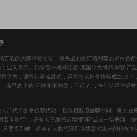
景
场普通的大牌带货专场。镜头里的她穿着利落的米白色西
专业又干练。她拿着一瓶标注着“某国际大牌精华”的产
幕下方，语气带着慌乱说，运营怎么把价格标成29.9了
拦，嘴里念叨着“不能卖不能卖，亏死了”，但评论区已经
是同厂代工的平价替代款，包装相似但品牌不同。有人在
用着也还行”，还有人干脆把这场“翻车”当成一场表演。慢
梗，只要提到她，就会有人联想到那场故意演出来的价格失