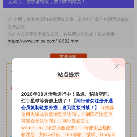
无露点、需求请绕道，关闭本站网页！
申明：本文资源均来源网友分享，若侵犯了您的权限可以提交
工单处理。
此外本文章皆属于原创文章，转载请注明出处！原文链接：
https://www.vmiba.com/18622.html
重要声明
本站资源均来自网络分享，如有侵犯你的权益请私信留言
收到
站点提示
留言后，我们会第一时间进行审核后删除。
站内资源为网友个人学习或测试研究使用，未经原版权作者许
2026年08月活动进行中！岛遇、秘语空间、
可,禁止用于任何商业途径！请在下载24小时内删除！
幻宇星球等资源上线了！【
同行请勿注册开通
会员复制链接外搬，查到直接封禁！】
（推荐
如果遇到付费才可获取的素材，建议升级
对应的VIP。
使用火狐或谷歌浏览器访问，个别国产浏览器
全站付费素材可提供补档服务
可能会无法访问）。网址发布页：
“
均有备份
”，
素材以主流网盘分
weme.ren
（请加入收藏夹）。请使用正规邮
享。
箱注册，如QQ邮箱、163邮箱、微软、Google