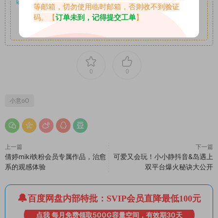
以7z、7z分卷格式压缩，
解压应下载对应的软件操作，
电脑：
等邮箱，切勿使用临时邮箱，否则收不到验证
7-zip；安卓：zarchiver；苹果：解压专家
码。【
订单未到，记得提交工单
】
其它更多疑问请查看站内帮助中心！
0
0
小意oO
上一篇
下一篇
倩婷miki铁粉会员专属作品，治愈
可爱又会玩！小小静抖音&岛遇上
系的观感体验
双平台爆火秘诀大公开
百度网盘内部特批：SVIP会员直降最低100元
点我 每月免费领取500G容量空间，有效期30天