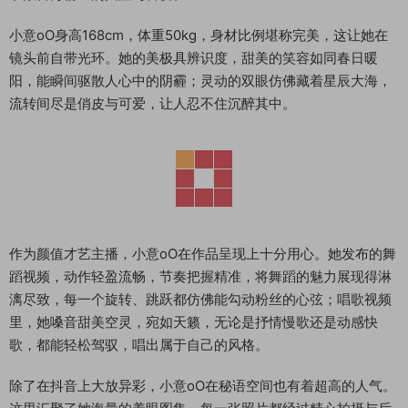
小意oO身高168cm，体重50kg，身材比例堪称完美，这让她在
镜头前自带光环。她的美极具辨识度，甜美的笑容如同春日暖
阳，能瞬间驱散人心中的阴霾；灵动的双眼仿佛藏着星辰大海，
流转间尽是俏皮与可爱，让人忍不住沉醉其中。
作为颜值才艺主播，小意oO在作品呈现上十分用心。她发布的舞
蹈视频，动作轻盈流畅，节奏把握精准，将舞蹈的魅力展现得淋
漓尽致，每一个旋转、跳跃都仿佛能勾动粉丝的心弦；唱歌视频
里，她嗓音甜美空灵，宛如天籁，无论是抒情慢歌还是动感快
歌，都能轻松驾驭，唱出属于自己的风格。
除了在抖音上大放异彩，小意oO在秘语空间也有着超高的人气。