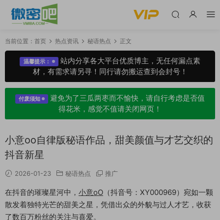
当前位置：
首页
热点资讯
秘语热点
正文
站内分享各大平台优质博主，无任何漏点素
温馨提示：
材，有需求请另寻！同行请勿搬运查到会封号！
避免为了三瓜两枣而不愉快，请自行考虑是否值
付废须知
得花米，感觉不值请关闭网页！
小意oo自律版秘语作品，甜美颜值与才艺交织的
抖音新星
2026-01-23
秘语热点
推广
在抖音的璀璨星河中，
小意oO
（抖音号：XY000969）宛如一颗
散发着独特光芒的甜美之星，凭借出众的外貌与过人才艺，收获
了数百万粉丝的关注与喜爱。