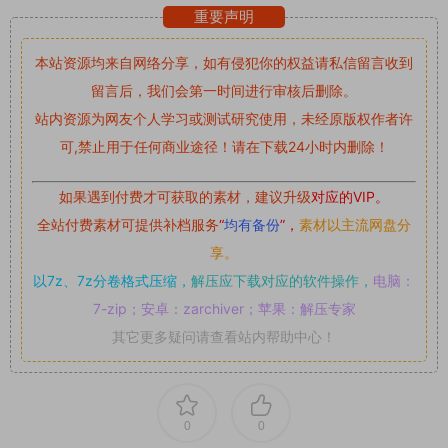
重要声明
本站资源均来自网络分享，如有侵犯你的权益请私信留言
收到
留言后，我们会第一时间进行审核后删除。
站内资源为网友个人学习或测试研究使用，未经原版权作者许
可,禁止用于任何商业途径！请在下载24小时内删除！
如果遇到付费才可获取的素材，建议升级
对应的VIP。
全站付费素材可提供补档服务
“
均有备份
”，
素材以主流网盘分
享。
以7z、7z分卷格式压缩，
解压应下载对应的软件操作，
电脑：
7-zip；安卓：zarchiver；苹果：解压专家
其它更多疑问请查看站内帮助中心！
0
0