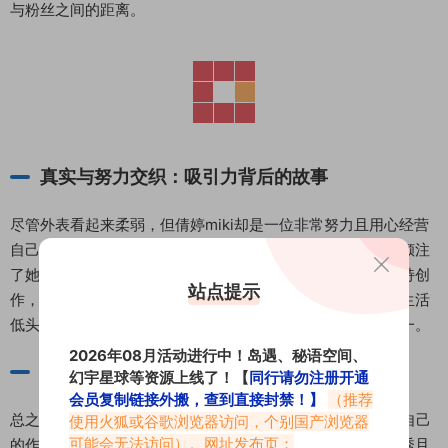
与粉丝之间的距离。
真实与努力交织：吸引力背后的故事
尽管外表看起来柔弱，但倩婷miki却是一位非常努力且用心经营
自己的博主。从选品到拍摄，再到后期剪辑，每一项工作都倾注
了她大量时间与精力。即便是在经历情绪低谷时，她依然坚持创
站点提示
作，用自己的方式将热爱转化为动力。这种坚持不懈、不向生活
低头的态度，也成为了许多粉丝喜欢并支持她的重要原因之一。
2026年08月活动进行中！岛遇、秘语空间、
总结：从细节中发现美好
幻宇星球等资源上线了！【
同行请勿注册开通
会员复制链接外搬，查到直接封禁！】
（推荐
总之，无论是丝袜穿搭测评还是探店Vlog，倩婷miki都在用自己
使用火狐或谷歌浏览器访问，个别国产浏览器
可能会无法访问）。网址发布页：
的作品传递着一种对生活细节热爱的态度。她不仅是一位优秀且