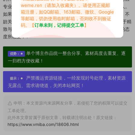
weme.ren
（请加入收藏夹）。请使用正规邮
专业的时尚博主，更是一个懂得享受生活、勇敢面对挑战的人。
箱注册，如QQ邮箱、163邮箱、微软、Google
如果你也喜欢时尚穿搭或者想要寻找一些关于生活的小灵感，不
等邮箱，切勿使用临时邮箱，否则收不到验证
妨关注这位宝藏UP主！相信在她的视频中，你会发现更多关于精
码。【
订单未到，记得提交工单
】
致与美好的瞬间，与此同时，也会被她那份对生活积极向上的态
度所感染！✨
单个博主作品统一整合分享、素材高度去重复、逐
优势：
一归档方便收藏！
严禁搬运资源链接，一经发现封号处理，素材资源
提示：
无露点、需求请绕道，关闭本站网页！
申明：本文资源均来源网友分享，若侵犯了您的权限可以提交
工单处理。
此外本文章皆属于原创文章，转载请注明出处！原文链接：
https://www.vmiba.com/18606.html