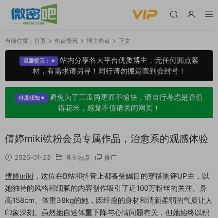
当前位置：
首页
热点资讯
博主热点
正文
站内分享各大平台优质博主，无任何漏点素
温馨提示：
材，有需求请另寻！同行请勿搬运查到会封号！
避免为了三瓜两枣而不愉快，请自行考虑是否值
付废须知
得花米，感觉不值请关闭网页！
倩婷miki铁粉会员专属作品，治愈系的观感体验
2026-01-23
博主热点
推广
倩婷miki
，这位在B站和抖音上都备受瞩目的穿搭测评UP主，以
她独特的风格和细腻的内容创作吸引了近100万粉丝的关注。身
高158cm、体重38kg的她，因纤瘦的身材和清新柔弱的气质让人
印象深刻。虽然她自述体重下降与心情问题有关，但她始终以积