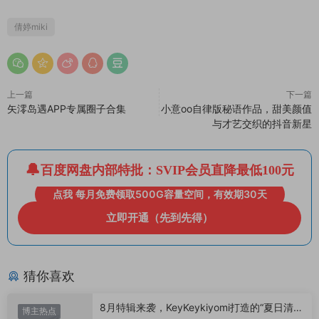
倩婷miki
上一篇
下一篇
矢澪岛遇APP专属圈子合集
小意oo自律版秘语作品，甜美颜值
与才艺交织的抖音新星
百度网盘内部特批：SVIP会员直降最低100元
点我 每月免费领取500G容量空间，有效期30天
立即开通（先到先得）
猜你喜欢
8月特辑来袭，KeyKeykiyomi打造的“夏日清凉
博主热点