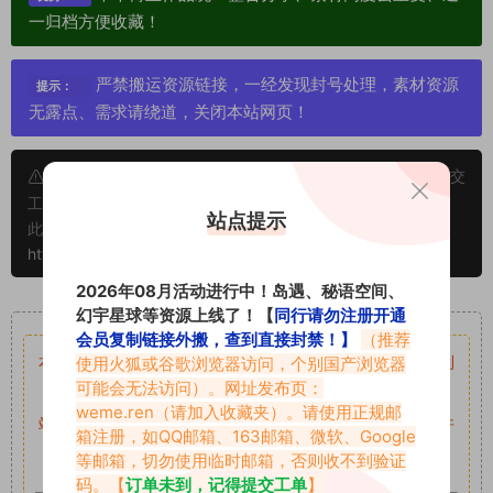
一归档方便收藏！
严禁搬运资源链接，一经发现封号处理，素材资源
提示：
无露点、需求请绕道，关闭本站网页！
申明：本文资源均来源网友分享，若侵犯了您的权限可以提交
工单处理。
站点提示
此外本文章皆属于原创文章，转载请注明出处！原文链接：
https://www.vmiba.com/17540.html
2026年08月活动进行中！岛遇、秘语空间、
重要声明
幻宇星球等资源上线了！【
同行请勿注册开通
会员复制链接外搬，查到直接封禁！】
（推荐
本站资源均来自网络分享，如有侵犯你的权益请私信留言
使用火狐或谷歌浏览器访问，个别国产浏览器
收到
可能会无法访问）。网址发布页：
留言后，我们会第一时间进行审核后删除。
weme.ren
（请加入收藏夹）。请使用正规邮
站内资源为网友个人学习或测试研究使用，未经原版权作者许
箱注册，如QQ邮箱、163邮箱、微软、Google
可,禁止用于任何商业途径！请在下载24小时内删除！
等邮箱，切勿使用临时邮箱，否则收不到验证
码。【
订单未到，记得提交工单
】