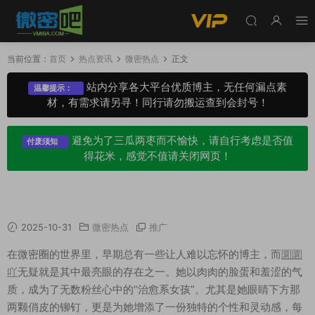
当前位置：
首页
热点资讯
微密热点
正文
站内分享各大平台优质博主，无任何漏点素
温馨提示：
材，有需求请另寻！同行请勿搬运查到会封号！
避免为了三瓜两枣而不愉快，请自行考虑是否值
付废须知
得花米，感觉不值请关闭网页！
圜圜吖去哪了，揭晓微密圈系列作品
2025-10-31
微密热点
推广
在微密圈的世界里，早期总有一些让人难以忘怀的博主，而
圜圜
吖
无疑就是其中最亮眼的存在之一。她以肉肉的脸蛋和羞涩的气
质，成为了无数粉丝心中的“治愈系女孩”。尤其是她眼睛下方那
两颗俏皮的铆钉，更是为她增添了一份独特的个性和灵动感，每