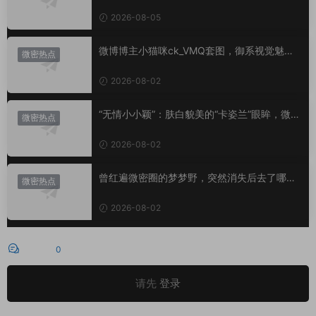
小心思？
2026-08-05
微博博主小猫咪ck_VMQ套图，御系视觉魅力
微密热点
代表
2026-08-02
“无情小小颖”：肤白貌美的“卡姿兰”眼眸，微密
微密热点
圈里的视觉盛宴
2026-08-02
曾红遍微密圈的梦梦野，突然消失后去了哪
微密热点
里？
2026-08-02
评论
0
请先
登录