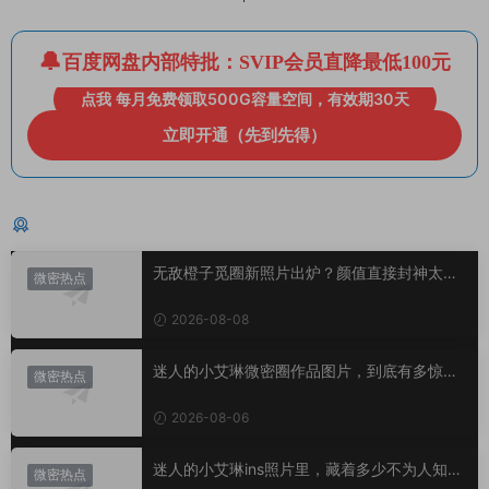
百度网盘内部特批：SVIP会员直降最低100元
点我 每月免费领取500G容量空间，有效期30天
立即开通（先到先得）
猜你喜欢
无敌橙子觅圈新照片出炉？颜值直接封神太惊
微密热点
艳！
2026-08-08
迷人的小艾琳微密圈作品图片，到底有多惊
微密热点
艳？
2026-08-06
迷人的小艾琳ins照片里，藏着多少不为人知的
微密热点