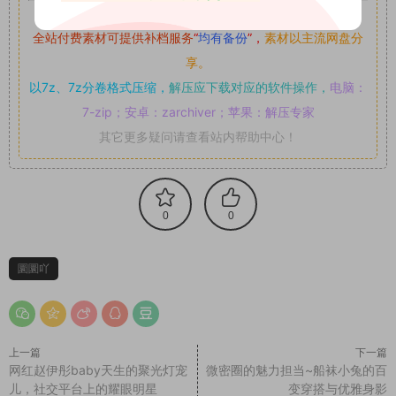
如果遇到付费才可获取的素材，建议升级
对应的VIP。
全站付费素材可提供补档服务
“
均有备份
”，
素材以主流网盘分
享。
以7z、7z分卷格式压缩，
解压应下载对应的软件操作，
电脑：
7-zip；安卓：zarchiver；苹果：解压专家
其它更多疑问请查看站内帮助中心！
0
0
圜圜吖
上一篇
下一篇
网红赵伊彤baby天生的聚光灯宠
微密圈的魅力担当~船袜小兔的百
儿，社交平台上的耀眼明星
变穿搭与优雅身影