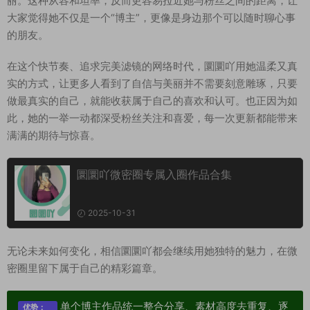
丽。这种从容和坦率，反而更容易拉近她与粉丝之间的距离，让
大家觉得她不仅是一个“博主”，更像是身边那个可以随时聊心事
的朋友。
在这个快节奏、追求完美滤镜的网络时代，圜圜吖用她温柔又真
实的方式，让更多人看到了自信与美丽并不需要刻意雕琢，只要
做最真实的自己，就能收获属于自己的喜欢和认可。也正因为如
此，她的一举一动都深受粉丝关注和喜爱，每一次更新都能带来
满满的期待与惊喜。
圜圜吖微密圈专属入圈作品合集
2025-10-31
无论未来如何变化，相信圜圜吖都会继续用她独特的魅力，在微
密圈里留下属于自己的精彩篇章。
单个博主作品统一整合分享、素材高度去重复、逐
优势：