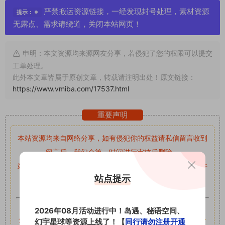
严禁搬运资源链接，一经发现封号处理，素材资源
提示：
无露点、需求请绕道，关闭本站网页！
申明：本文资源均来源网友分享，若侵犯了您的权限可以提交
工单处理。
此外本文章皆属于原创文章，转载请注明出处！原文链接：
https://www.vmiba.com/17537.html
重要声明
本站资源均来自网络分享，如有侵犯你的权益请私信留言
收到
留言后，我们会第一时间进行审核后删除。
站内资源为网友个人学习或测试研究使用，未经原版权作者许
站点提示
可,禁止用于任何商业途径！请在下载24小时内删除！
如果遇到付费才可获取的素材，建议升级
对应的VIP。
2026年08月活动进行中！岛遇、秘语空间、
全站付费素材可提供补档服务
“
均有备份
”，
素材以主流网盘分
幻宇星球等资源上线了！【
同行请勿注册开通