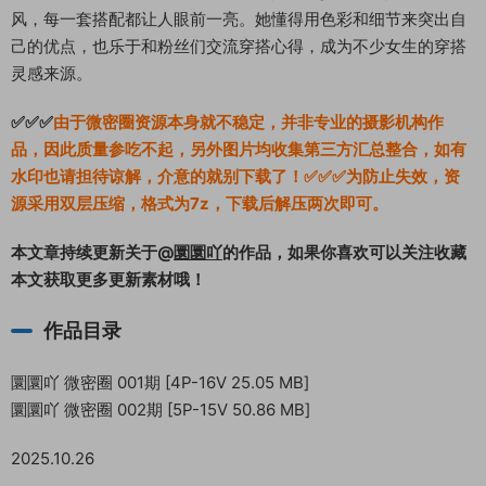
风，每一套搭配都让人眼前一亮。她懂得用色彩和细节来突出自
己的优点，也乐于和粉丝们交流穿搭心得，成为不少女生的穿搭
灵感来源。
✅✅✅
由于微密圈资源本身就不稳定，并非专业的摄影机构作
品，因此质量参吃不起，另外图片均收集第三方汇总整合，如有
水印也请担待谅解，介意的就别下载了！✅✅✅为防止失效，资
源采用双层压缩，格式为7z，下载后解压两次即可。
本文章持续更新关于@
圜圜吖
的作品，如果你喜欢可以关注收藏
本文获取更多更新素材哦！
作品目录
圜圜吖 微密圈 001期 [4P-16V 25.05 MB]
圜圜吖 微密圈 002期 [5P-15V 50.86 MB]
2025.10.26