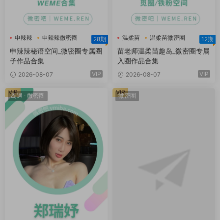
申辣辣
申辣辣微密圈
温柔苗
温柔苗微密圈
28期
12期
申辣辣秘语空间
温柔苗趣岛
申辣辣秘语空间_微密圈专属圈
苗老师温柔苗趣岛_微密圈专属
子作品合集
入圈作品合集
VIP
VIP
2026-08-07
2026-08-07
VIP
VIP
岛遇
·
微密圈
微密圈