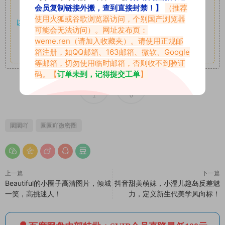
会员复制链接外搬，查到直接封禁！】
（推荐
享。
使用火狐或谷歌浏览器访问，个别国产浏览器
以7z、7z分卷格式压缩，
解压应下载对应的软件操作，
电脑：
可能会无法访问）。网址发布页：
7-zip；安卓：zarchiver；苹果：解压专家
weme.ren
（请加入收藏夹）。请使用正规邮
其它更多疑问请查看站内帮助中心！
箱注册，如QQ邮箱、163邮箱、微软、Google
等邮箱，切勿使用临时邮箱，否则收不到验证
码。【
订单未到，记得提交工单
】
1
0
圜圜吖
圜圜吖微密圈
上一篇
下一篇
Beautiful的小圈子高清图片，倾城
抖音甜美萌妹，小澄儿趣岛反差魅
一笑，高挑迷人！
力，定义新生代美学风向标！