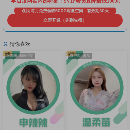
百度网盘内部特批：SVIP会员直降最低100元
点我 每月免费领取500G容量空间，有效期30天
立即开通（先到先得）
猜你喜欢
VIP
VIP
微密圈
·
秘语空间
微密圈
·
趣岛