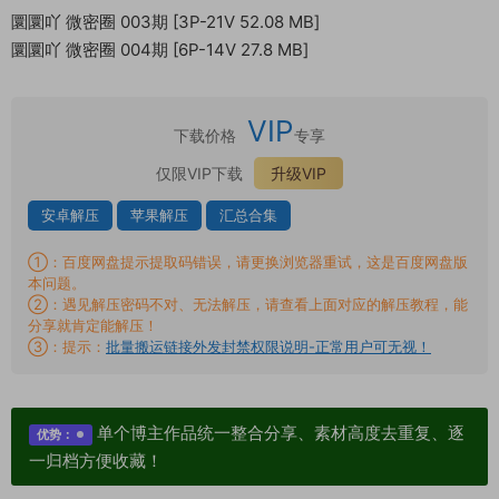
圜圜吖 微密圈 003期 [3P-21V 52.08 MB]
圜圜吖 微密圈 004期 [6P-14V 27.8 MB]
VIP
下载价格
专享
仅限VIP下载
升级VIP
安卓解压
苹果解压
汇总合集
①：百度网盘提示提取码错误，请更换浏览器重试，这是百度网盘版
本问题。
②：遇见解压密码不对、无法解压，请查看上面对应的解压教程，能
分享就肯定能解压！
③：提示：
批量搬运链接外发封禁权限说明-正常用户可无视！
单个博主作品统一整合分享、素材高度去重复、逐
优势：
一归档方便收藏！