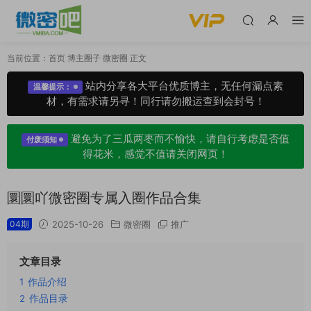
当前位置：
首页
博主圈子
微密圈
正文
站内分享各大平台优质博主，无任何漏点素
温馨提示：
材，有需求请另寻！同行请勿搬运查到会封号！
避免为了三瓜两枣而不愉快，请自行考虑是否值
付废须知
得花米，感觉不值请关闭网页！
圜圜吖微密圈专属入圈作品合集
04期
2025-10-26
微密圈
推广
文章目录
1
作品介绍
2
作品目录