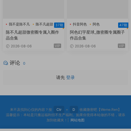
我不是陈不凡
陈不凡超甜
抖音阿色
阿色
37期
47期
陈不凡超甜微密圈
阿色幻宇星球
陈不凡超甜微密圈专属入圈作
阿色幻宇星球_微密圈专属圈子
品合集
作品合集
VIP
VIP
2026-08-06
2026-08-06
评论
0
请先
登录
来不及找到心仪的内容？按
Ctr
+
D
收藏微密吧【Weme.Ren】
温馨提示：本站是只搬运福利但不生产福利。如果你觉得本站做的不错，请添
加到收藏夹！|
网站地图