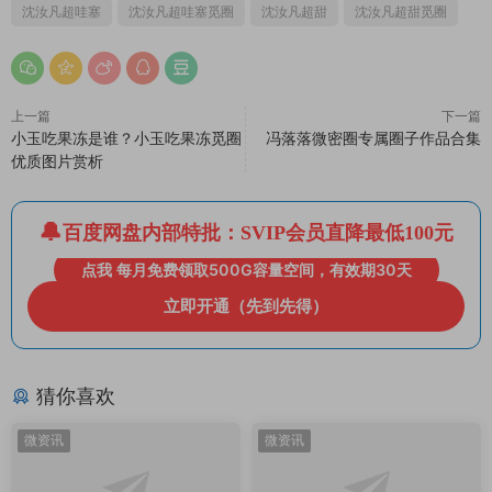
沈汝凡超哇塞
沈汝凡超哇塞觅圈
沈汝凡超甜
沈汝凡超甜觅圈
上一篇
下一篇
小玉吃果冻是谁？小玉吃果冻觅圈
冯落落微密圈专属圈子作品合集
优质图片赏析
百度网盘内部特批：SVIP会员直降最低100元
点我 每月免费领取500G容量空间，有效期30天
立即开通（先到先得）
猜你喜欢
微资讯
微资讯