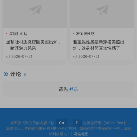
屋顶吐司边
雅宝很性感
屋顶吐司边微密圈
屋顶吐司边微密圈美照出炉，
雅宝很性感最新穿搭美照出
一睹其魅力风采
炉，这身材简直太性感了
2026-07-21
2026-07-21
评论
0
请先
登录
来不及找到心仪的内容？按
Ctr
+
D
收藏微密吧【Weme.Ren】
温馨提示：本站是只搬运福利但不生产福利。如果你觉得本站做的不错，请添
加到收藏夹！|
网站地图