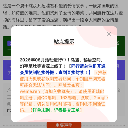
这是一个属于沈汝凡超哇塞和他的爱情故事，一段如画般的缠
绵，如诗般的唯美。他们找到了爱情的港湾，共同航行在这片虚
拟的海洋里，留下了爱的足迹，演绎出一段令人陶醉的爱情童
话。
沈汝凡超甜微密圈付#费圈子作品合集
站点提示
单个博主作品统一整合分享、素材高度去重复、逐
优势：
一归档方便收藏！
2026年08月活动进行中！岛遇、秘语空间、
幻宇星球等资源上线了！【
同行请勿注册开通
严禁搬运资源链接，一经发现封号处理，素材资源
提示：
会员复制链接外搬，查到直接封禁！】
（推荐
无露点、需求请绕道，关闭本站网页！
使用火狐或谷歌浏览器访问，个别国产浏览器
可能会无法访问）。网址发布页：
申明：本文资源均来源网友分享，若侵犯了您的权限可以提交
weme.ren
（请加入收藏夹）。请使用正规邮
工单处理。
箱注册，如QQ邮箱、163邮箱、微软、Google
等邮箱，切勿使用临时邮箱，否则收不到验证
此外本文章皆属于原创文章，转载请注明出处！原文链接：
码。【
订单未到，记得提交工单
】
https://www.vmiba.com/9442.html
重要声明