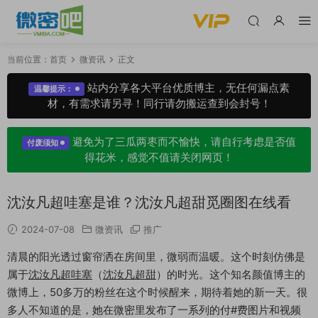
当前位置：
首页
微资讯
正文
站内分享各大平台优质博主，无任何漏点素
温馨提示：
材，有需求请另寻！同行请勿搬运查到会封号！
避免为了三瓜两枣而不愉快，请自行考虑是否值
付废须知
得花米，感觉不值请关闭网页！
沈汝凡超哇塞是谁？沈汝凡超甜觅圈图在线看
2024-07-08
微资讯
推广
清晨的阳光透过窗帘洒在房间里，微弱而温暖。这个时刻仿佛是
属于
沈汝凡超哇塞
（
沈汝凡超甜
）的时光。这个知名颜值博主的
微博上，50多万的粉丝在这个时候醒来，期待着她的新一天。很
多人不知道的是，她在微密里发布了一系列的付#费图片和视频