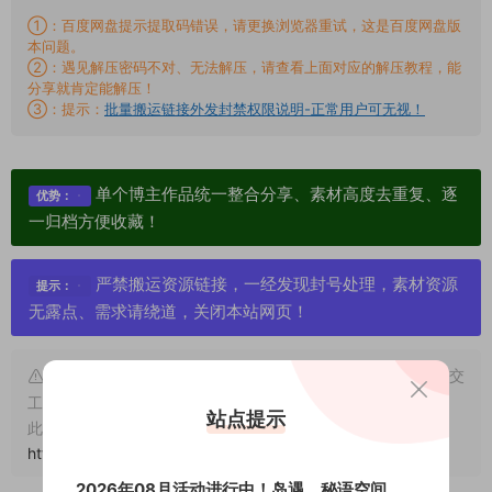
①：百度网盘提示提取码错误，请更换浏览器重试，这是百度网盘版
本问题。
②：遇见解压密码不对、无法解压，请查看上面对应的解压教程，能
分享就肯定能解压！
③：提示：
批量搬运链接外发封禁权限说明-正常用户可无视！
单个博主作品统一整合分享、素材高度去重复、逐
优势：
一归档方便收藏！
严禁搬运资源链接，一经发现封号处理，素材资源
提示：
无露点、需求请绕道，关闭本站网页！
申明：本文资源均来源网友分享，若侵犯了您的权限可以提交
工单处理。
站点提示
此外本文章皆属于原创文章，转载请注明出处！原文链接：
https://www.vmiba.com/9323.html
2026年08月活动进行中！岛遇、秘语空间、