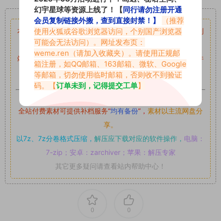
重要声明
幻宇星球等资源上线了！【
同行请勿注册开通
会员复制链接外搬，查到直接封禁！】
（推荐
本站资源均来自网络分享，如有侵犯你的权益请私信留言
收到
使用火狐或谷歌浏览器访问，个别国产浏览器
可能会无法访问）。网址发布页：
留言后，我们会第一时间进行审核后删除。
weme.ren
（请加入收藏夹）。请使用正规邮
站内资源为网友个人学习或测试研究使用，未经原版权作者许
箱注册，如QQ邮箱、163邮箱、微软、Google
可,禁止用于任何商业途径！请在下载24小时内删除！
等邮箱，切勿使用临时邮箱，否则收不到验证
码。【
订单未到，记得提交工单
】
如果遇到付费才可获取的素材，建议升级
对应的VIP。
全站付费素材可提供补档服务
“
均有备份
”，
素材以主流网盘分
享。
以7z、7z分卷格式压缩，
解压应下载对应的软件操作，
电脑：
7-zip；安卓：zarchiver；苹果：解压专家
其它更多疑问请查看站内帮助中心！
0
0