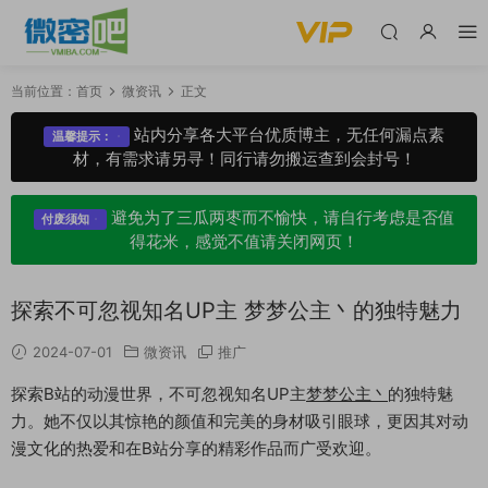
当前位置：
首页
微资讯
正文
站内分享各大平台优质博主，无任何漏点素
温馨提示：
材，有需求请另寻！同行请勿搬运查到会封号！
避免为了三瓜两枣而不愉快，请自行考虑是否值
付废须知
得花米，感觉不值请关闭网页！
探索不可忽视知名UP主 梦梦公主丶的独特魅力
2024-07-01
微资讯
推广
探索B站的动漫世界，不可忽视知名UP主
梦梦公主丶
的独特魅
力。她不仅以其惊艳的颜值和完美的身材吸引眼球，更因其对动
漫文化的热爱和在B站分享的精彩作品而广受欢迎。