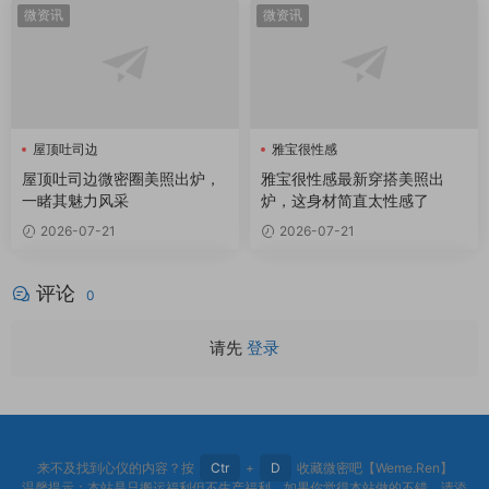
微资讯
微资讯
屋顶吐司边
雅宝很性感
屋顶吐司边微密圈
屋顶吐司边微密圈美照出炉，
雅宝很性感最新穿搭美照出
一睹其魅力风采
炉，这身材简直太性感了
2026-07-21
2026-07-21
评论
0
请先
登录
来不及找到心仪的内容？按
Ctr
+
D
收藏微密吧【Weme.Ren】
温馨提示：本站是只搬运福利但不生产福利。如果你觉得本站做的不错，请添