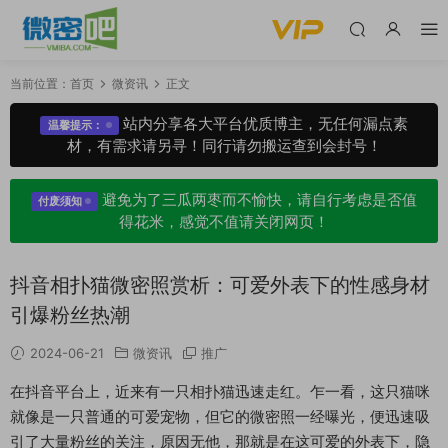
当前位置：
首页
微资讯
正文
站内分享各大平台优质博主，无任何漏点素
温馨提示：
材，有需求请另寻！同行请勿搬运查到会封号！
避免为了三瓜两枣而不愉快，请自行考虑是否值
付废须知
得花米，感觉不值请关闭网页！
抖音相扑猫微密照赏析：可爱外表下的性感身材
引爆粉丝热潮
2024-06-21
微资讯
推广
在抖音平台上，近来有一只相扑猫迅速走红。乍一看，这只猫咪
就像是一只普通的可爱宠物，但它的微密照一经曝光，便迅速吸
引了大量粉丝的关注，原因无他，那就是在这可爱的外表下，隐