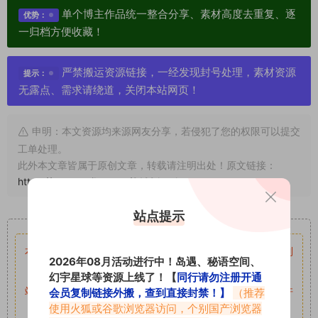
单个博主作品统一整合分享、素材高度去重复、逐
优势：
一归档方便收藏！
严禁搬运资源链接，一经发现封号处理，素材资源
提示：
无露点、需求请绕道，关闭本站网页！
申明：本文资源均来源网友分享，若侵犯了您的权限可以提交
工单处理。
此外本文章皆属于原创文章，转载请注明出处！原文链接：
https://www.vmiba.com/9122.html
站点提示
重要声明
本站资源均来自网络分享，如有侵犯你的权益请私信留言
收到
2026年08月活动进行中！岛遇、秘语空间、
留言后，我们会第一时间进行审核后删除。
幻宇星球等资源上线了！【
同行请勿注册开通
站内资源为网友个人学习或测试研究使用，未经原版权作者许
会员复制链接外搬，查到直接封禁！】
（推荐
使用火狐或谷歌浏览器访问，个别国产浏览器
可,禁止用于任何商业途径！请在下载24小时内删除！