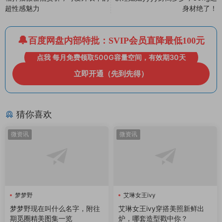
超性感魅力
身材绝了！
百度网盘内部特批：SVIP会员直降最低100元
点我 每月免费领取500G容量空间，有效期30天
立即开通（先到先得）
猜你喜欢
微资讯
微资讯
梦梦野
艾琳女王ivy
梦梦野现在叫什么名字，附往
艾琳女王ivy穿搭美照新鲜出
期觅圈精美图集一览
炉，哪套造型戳中你？