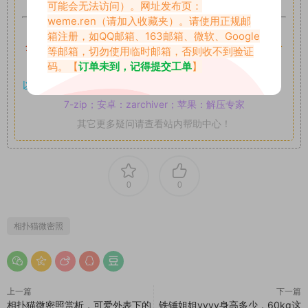
可能会无法访问）。网址发布页：
weme.ren
（请加入收藏夹）。请使用正规邮
如果遇到付费才可获取的素材，建议升级
对应的VIP。
箱注册，如QQ邮箱、163邮箱、微软、Google
全站付费素材可提供补档服务
“
均有备份
”，
素材以主流网盘分
等邮箱，切勿使用临时邮箱，否则收不到验证
码。【
订单未到，记得提交工单
】
享。
以7z、7z分卷格式压缩，
解压应下载对应的软件操作，
电脑：
7-zip；安卓：zarchiver；苹果：解压专家
其它更多疑问请查看站内帮助中心！
0
0
相扑猫微密照
上一篇
下一篇
相扑猫微密照赏析，可爱外表下的
铁锤姐姐yyyy身高多少，60kg这