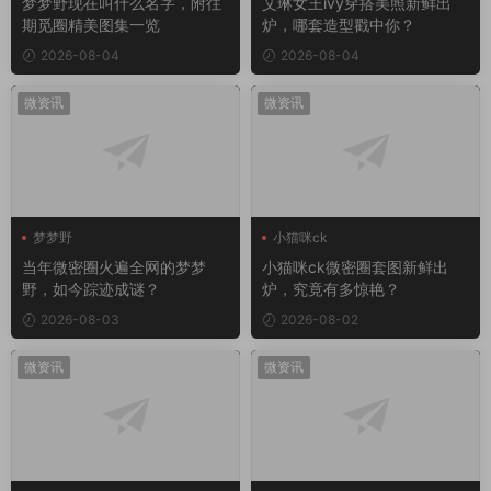
梦梦野现在叫什么名字，附往
艾琳女王ivy穿搭美照新鲜出
期觅圈精美图集一览
炉，哪套造型戳中你？
2026-08-04
2026-08-04
微资讯
微资讯
梦梦野
小猫咪ck
当年微密圈火遍全网的梦梦
小猫咪ck微密圈套图新鲜出
野，如今踪迹成谜？
炉，究竟有多惊艳？
2026-08-03
2026-08-02
微资讯
微资讯