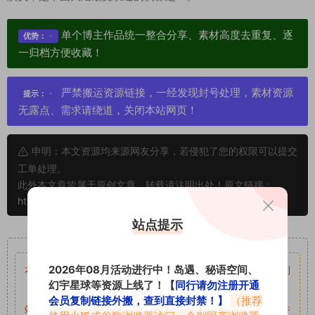
单个博主作品统一整合分享、素材高度去重复、逐
优势：
一归档方便收藏！
严禁搬运资源链接，一经发现封号处理，素材资源
提示：
无露点、需求请绕道，关闭本站网页！
申明：本文资源均来源网友分享，若侵犯了您的权限可以提交
工单处理。
此外本文章皆属于原创文章，转载请注明出处！原文链接：
https://www.vmiba.com/9038.html
站点提示
重要声明
2026年08月活动进行中！岛遇、秘语空间、
本站资源均来自网络分享，如有侵犯你的权益请私信留言
收到
幻宇星球等资源上线了！【
同行请勿注册开通
留言后，我们会第一时间进行审核后删除。
会员复制链接外搬，查到直接封禁！】
（推荐
站内资源为网友个人学习或测试研究使用，未经原版权作者许