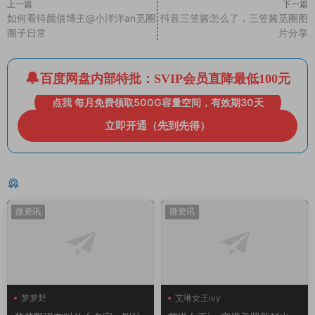
上一篇
下一篇
如何看待颜值博主@小洋洋an觅圈
抖音三笠酱怎么了，三笠酱觅圈图
圈子日常
片分享
百度网盘内部特批：SVIP会员直降最低100元
点我 每月免费领取500G容量空间，有效期30天
立即开通（先到先得）
猜你喜欢
微资讯
微资讯
梦梦野
艾琳女王ivy