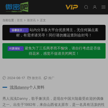
当前位置：
首页
微资讯
正文
站内分享各大平台优质博主，无任何漏点素
温馨提示：
材，有需求请另寻！同行请勿搬运查到会封号！
避免为了三瓜两枣而不愉快，请自行考虑是否值
付废须知
得花米，感觉不值请关闭网页！
秀人浅浅danny个人资料经历，附美图赏析
2024-06-17
微资讯
推广
浅浅danny
个人资料
秀人浅浅Danny，歌手兼演员，是现在中国大陆最受欢迎的偶像
之一。出生于1992年，来自山西省太原市，是一名具有活泼的性