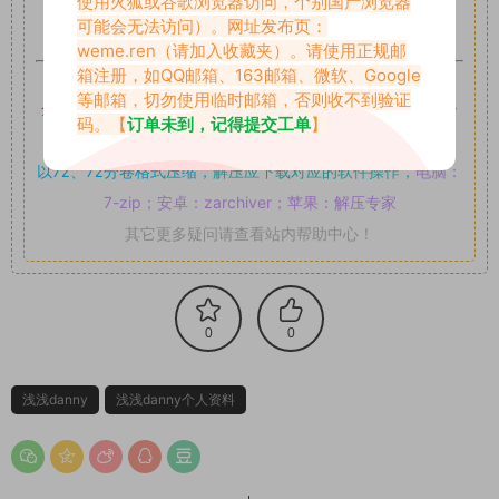
使用火狐或谷歌浏览器访问，个别国产浏览器
可,禁止用于任何商业途径！请在下载24小时内删除！
可能会无法访问）。网址发布页：
weme.ren
（请加入收藏夹）。请使用正规邮
箱注册，如QQ邮箱、163邮箱、微软、Google
如果遇到付费才可获取的素材，建议升级
对应的VIP。
等邮箱，切勿使用临时邮箱，否则收不到验证
全站付费素材可提供补档服务
“
均有备份
”，
素材以主流网盘分
码。【
订单未到，记得提交工单
】
享。
以7z、7z分卷格式压缩，
解压应下载对应的软件操作，
电脑：
7-zip；安卓：zarchiver；苹果：解压专家
其它更多疑问请查看站内帮助中心！
0
0
浅浅danny
浅浅danny个人资料