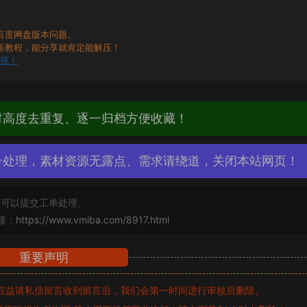
百度网盘版本问题。
压教程，能分享就肯定能解压！
无视！
材高度去重复、逐一归档方便收藏！
号处理，素材资源无露点、需求请绕道，关闭本站网页！
可以提交工单处理。
接：
https://www.vmiba.com/8917.html
重要声明
权益请私信留言
收到留言后，我们会第一时间进行审核后删除。