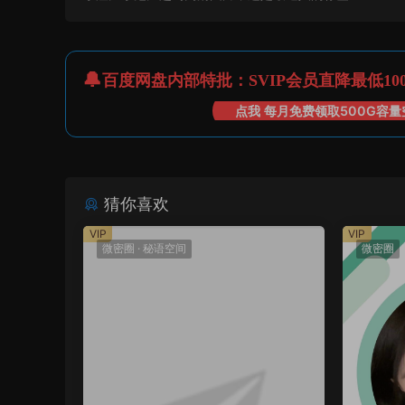
百度网盘内部特批：SVIP会员直降最低10
点我 每月免费领取500G容量
猜你喜欢
VIP
VIP
微密圈
·
秘语空间
微密圈