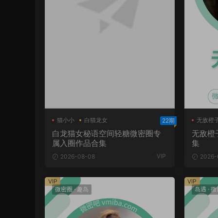
猫小小
白猫龙女
无敌橙
22期
白猫龙女轻糖乐园
白龙猫女秘语空间轻糖微密圈专
无敌橙
属入圈作品合集
集
VIP
2026-08-08
2026-
VIP
VIP
微密圈
·
趣岛
岛遇
·
微