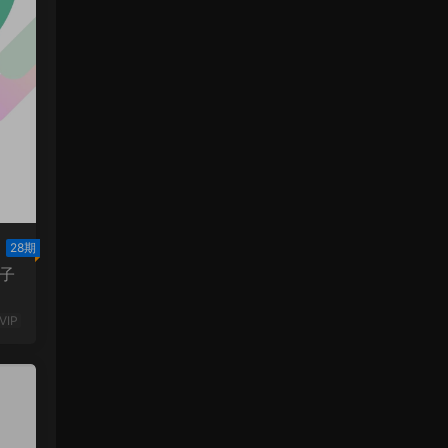
28期
子
VIP