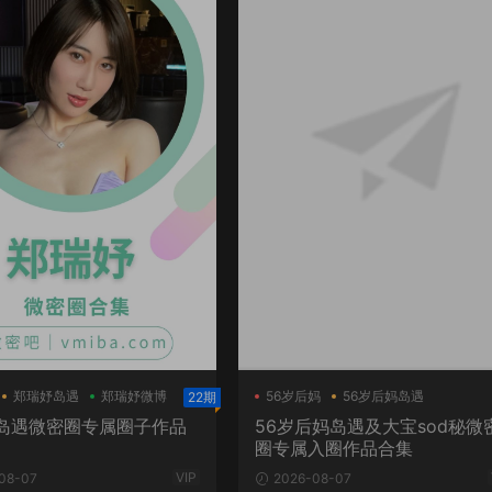
郑瑞妤岛遇
郑瑞妤微博
56岁后妈
56岁后妈岛遇
22期
大宝sod秘
岛遇微密圈专属圈子作品
56岁后妈岛遇及大宝sod秘微
圈专属入圈作品合集
VIP
08-07
2026-08-07