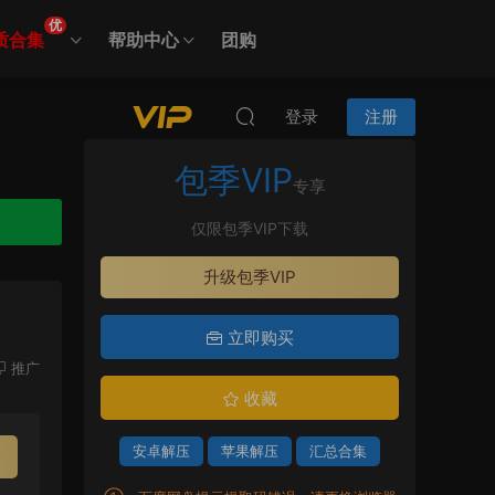
优
质合集
帮助中心
团购
登录
注册
包季VIP
专享
仅限包季VIP下载
升级包季VIP
立即购买
推广
收藏
安卓解压
苹果解压
汇总合集
P