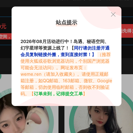
站点提示
0元
立即开通（先到先得
空间，有效期30天
2026年08月活动进行中！岛遇、秘语空间、
幻宇星球等资源上线了！【
同行请勿注册开通
会员复制链接外搬，查到直接封禁！】
（推荐
使用火狐或谷歌浏览器访问，个别国产浏览器
可能会无法访问）。网址发布页：
weme.ren
（请加入收藏夹）。请使用正规邮
VIP
箱注册，如QQ邮箱、163邮箱、微软、Google
微密圈
·
秘语空间
等邮箱，切勿使用临时邮箱，否则收不到验证
码。【
订单未到，记得提交工单
】