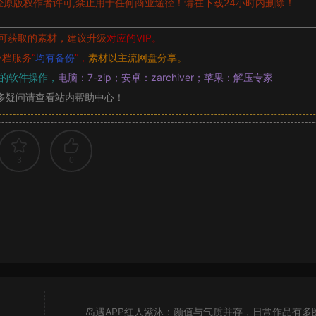
原版权作者许可,禁止用于任何商业途径！请在下载24小时内删除！
可获取的素材，建议升级
对应的VIP。
补档服务
“
均有备份
”，
素材以主流网盘分享。
的软件操作，
电脑：7-zip；安卓：zarchiver；苹果：解压专家
多疑问请查看站内帮助中心！
3
0
岛遇APP红人紫沐：颜值与气质并存，日常作品有多