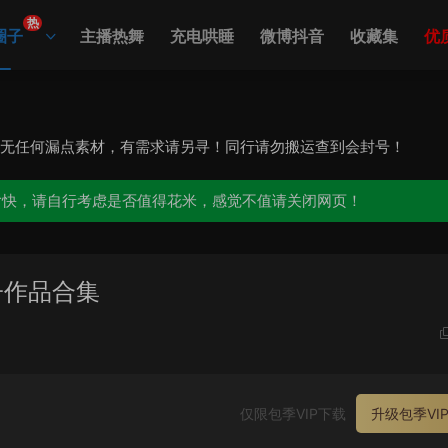
热
圈子
主播热舞
充电哄睡
微博抖音
收藏集
优
，无任何漏点素材，有需求请另寻！同行请勿搬运查到会封号！
愉快，请自行考虑是否值得花米，感觉不值请关闭网页！
子作品合集
仅限包季VIP下载
升级包季VI