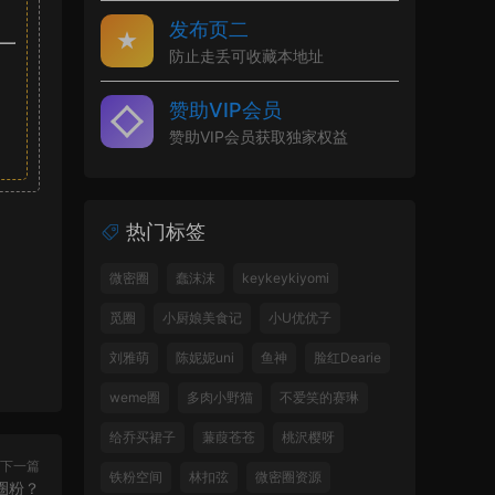
发布页二
防止走丢可收藏本地址
赞助VIP会员
赞助VIP会员获取独家权益
热门标签
微密圈
蠢沫沫
keykeykiyomi
觅圈
小厨娘美食记
小U优优子
刘雅萌
陈妮妮uni
鱼神
脸红Dearie
weme圈
多肉小野猫
不爱笑的赛琳
给乔买裙子
蒹葭苍苍
桃沢樱呀
下一篇
铁粉空间
林扣弦
微密圈资源
圈粉？