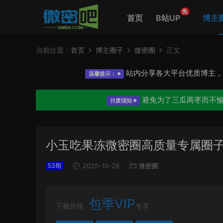
免
首页
B站UP
博主
当前位置：
首页
博主圈子
微密圈
正文
站内分享各大平台优质博主
温馨提示：
避免为了三瓜两枣而不
付废须知
小玉吃果冻微密圈高质量专属圈
53期
2025-10-28
微密圈
包季VIP
下载价格
专享