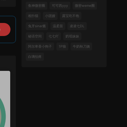
鱼神微密圈
可可西yyy
微密weme圈
相扑猫
小团嫂
露宝吃不饱
兔牙sinar酱
温柔苗
凌凌七DL
）
秘语空间
七七吖
奶瑶妹妹
阿尔卑香小狗子
1P狼
牛奶秋刀姨
白璃怕疼