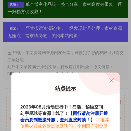
单个博主作品统一整合分享、素材高度去重复、逐
优势：
一归档方便收藏！
严禁搬运资源链接，一经发现封号处理，素材资源
提示：
无露点、需求请绕道，关闭本站网页！
申明：本文资源均来源网友分享，若侵犯了您的权限可以提交
工单处理。
此外本文章皆属于原创文章，转载请注明出处！原文链接：
https://www.vmiba.com/8221.html
站点提示
重要声明
本站资源均来自网络分享，如有侵犯你的权益请私信留言
收到
2026年08月活动进行中！岛遇、秘语空间、
留言后，我们会第一时间进行审核后删除。
幻宇星球等资源上线了！【
同行请勿注册开通
站内资源为网友个人学习或测试研究使用，未经原版权作者许
会员复制链接外搬，查到直接封禁！】
（推荐
使用火狐或谷歌浏览器访问，个别国产浏览器
可,禁止用于任何商业途径！请在下载24小时内删除！