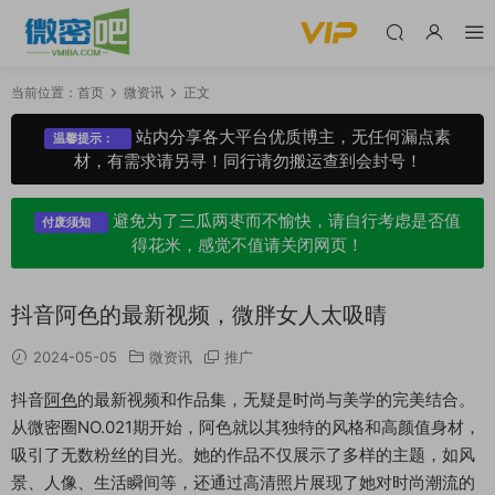
当前位置：
首页
微资讯
正文
站内分享各大平台优质博主，无任何漏点素
温馨提示：
材，有需求请另寻！同行请勿搬运查到会封号！
避免为了三瓜两枣而不愉快，请自行考虑是否值
付废须知
得花米，感觉不值请关闭网页！
抖音阿色的最新视频，微胖女人太吸晴
2024-05-05
微资讯
推广
抖音
阿色
的最新视频和作品集，无疑是时尚与美学的完美结合。
从微密圈NO.021期开始，阿色就以其独特的风格和高颜值身材，
吸引了无数粉丝的目光。她的作品不仅展示了多样的主题，如风
景、人像、生活瞬间等，还通过高清照片展现了她对时尚潮流的