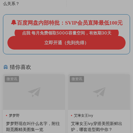
么关系？
百度网盘内部特批：SVIP会员直降最低100元
点我 每月免费领取500G容量空间，有效期30天
立即开通（先到先得）
猜你喜欢
微资讯
微资讯
梦梦野
艾琳女王ivy
梦梦野现在叫什么名字，附往
艾琳女王ivy穿搭美照新鲜出
期觅圈精美图集一览
炉，哪套造型戳中你？