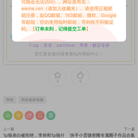
可能会无法访问）。网址发布页：
weme.ren
（请加入收藏夹）。请使用正规邮
如果遇到付费才可获取的素材，建议升级
对应的VIP。
箱注册，如QQ邮箱、163邮箱、微软、Google
全站付费素材可提供补档服务
“
均有备份
”，
素材以主流网盘分
等邮箱，切勿使用临时邮箱，否则收不到验证
享。
码。【
订单未到，记得提交工单
】
以7z、7z分卷格式压缩，
解压应下载对应的软件操作，
电脑：
7-zip；安卓：zarchiver；苹果：解压专家
其它更多疑问请查看站内帮助中心！
0
0
阿色
阿色最新视频
上一篇
下一篇
1p狼表白被拒绝，李帅和1p狼什
快手小雲微密圈专属圈子作品合集