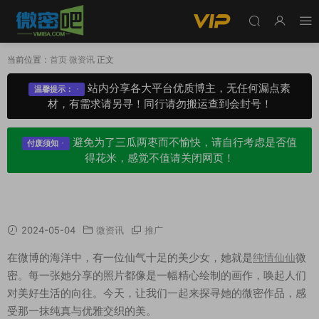
当前位置：
首页
微资讯
正文
站内分享各大平台优质博主，无任何漏点素
温馨提示：
材，有需求请另寻！同行请勿搬运查到会封号！
避免为了三瓜两枣而不愉快，请自行考虑是否值
付废须知
得花米，感觉不值请关闭网页！
微博纯情仙仙微密作品汇总，一场视觉盛宴
2024-05-04
微资讯
推广
在微博的海洋中，有一位仙气十足的美少女，她就是
纯情仙仙
微
密。每一张她分享的照片都像是一幅精心绘制的画作，唤起人们
对美好生活的向往。今天，让我们一起来探寻她的微密作品，感
受那一抹纯真与优雅交织的美。