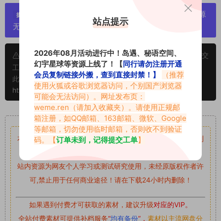
严禁搬运资源链接，一经发现封号处理，素材资源
提示：
站点提示
无露点、需求请绕道，关闭本站网页！
2026年08月活动进行中！岛遇、秘语空间、
申明：本文资源均来源网友分享，若侵犯了您的权限可以提交
幻宇星球等资源上线了！【
同行请勿注册开通
工单处理。
会员复制链接外搬，查到直接封禁！】
（推荐
此外本文章皆属于原创文章，转载请注明出处！原文链接：
使用火狐或谷歌浏览器访问，个别国产浏览器
https://www.vmiba.com/8195.html
可能会无法访问）。网址发布页：
weme.ren
（请加入收藏夹）。请使用正规邮
重要声明
箱注册，如QQ邮箱、163邮箱、微软、Google
等邮箱，切勿使用临时邮箱，否则收不到验证
本站资源均来自网络分享，如有侵犯你的权益请私信留言
收到
码。【
订单未到，记得提交工单
】
留言后，我们会第一时间进行审核后删除。
站内资源为网友个人学习或测试研究使用，未经原版权作者许
可,禁止用于任何商业途径！请在下载24小时内删除！
如果遇到付费才可获取的素材，建议升级
对应的VIP。
全站付费素材可提供补档服务
“
均有备份
”，
素材以主流网盘分