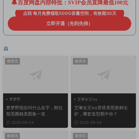
百度网盘内部特批：SVIP会员直降最低100元
点我 每月免费领取500G容量空间，有效期30天
立即开通（先到先得）
猜你喜欢
微资讯
微资讯
梦梦野
艾琳女王ivy
梦梦野现在叫什么名字，附往
艾琳女王ivy穿搭美照新鲜出
期觅圈精美图集一览
炉，哪套造型戳中你？
2026-08-04
2026-08-04
微资讯
微资讯