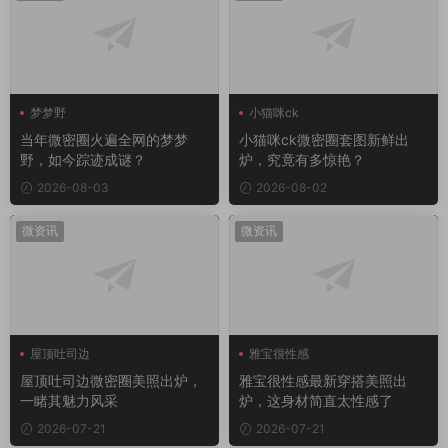
梦梦野
小猫咪ck
当年微密圈火遍全网的梦梦
小猫咪ck微密圈套图新鲜出
野，如今踪迹成谜？
炉，究竟有多惊艳？
2026-08-03
2026-08-02
微资讯
微资讯
屋顶吐司边
雅宝很性感
屋顶吐司边微密圈
屋顶吐司边微密圈美照出炉，
雅宝很性感最新穿搭美照出
一睹其魅力风采
炉，这身材简直太性感了
2026-07-21
2026-07-21