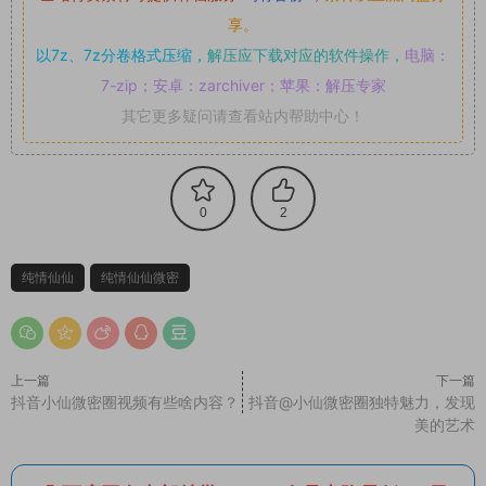
享。
以7z、7z分卷格式压缩，
解压应下载对应的软件操作，
电脑：
7-zip；安卓：zarchiver；苹果：解压专家
其它更多疑问请查看站内帮助中心！
0
2
纯情仙仙
纯情仙仙微密
上一篇
下一篇
抖音小仙微密圈视频有些啥内容？
抖音@小仙微密圈独特魅力，发现
美的艺术