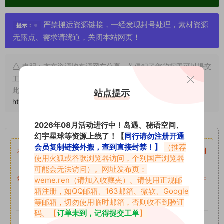
严禁搬运资源链接，一经发现封号处理，素材资源
提示：
无露点、需求请绕道，关闭本站网页！
申明：本文资源均来源网友分享，若侵犯了您的权限可以提交
工单处理。
此外本文章皆属于原创文章，转载请注明出处！原文链接：
站点提示
https://www.vmiba.com/8134.html
2026年08月活动进行中！岛遇、秘语空间、
重要声明
幻宇星球等资源上线了！【
同行请勿注册开通
会员复制链接外搬，查到直接封禁！】
（推荐
本站资源均来自网络分享，如有侵犯你的权益请私信留言
收到
使用火狐或谷歌浏览器访问，个别国产浏览器
留言后，我们会第一时间进行审核后删除。
可能会无法访问）。网址发布页：
站内资源为网友个人学习或测试研究使用，未经原版权作者许
weme.ren
（请加入收藏夹）。请使用正规邮
箱注册，如QQ邮箱、163邮箱、微软、Google
可,禁止用于任何商业途径！请在下载24小时内删除！
等邮箱，切勿使用临时邮箱，否则收不到验证
码。【
订单未到，记得提交工单
】
如果遇到付费才可获取的素材，建议升级
对应的VIP。