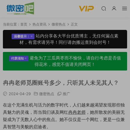
当前位置：
首页
热点资讯
微密热点
正文
站内分享各大平台优质博主，无任何漏点素
温馨提示：
材，有需求请另寻！同行请勿搬运查到会封号！
避免为了三瓜两枣而不愉快，请自行考虑是否值
付废须知
得花米，感觉不值请关闭网页！
冉冉老师觅圈账号多少，只听其人未见其人？
2024-04-29
微密热点
推广
在这个充满生机与活力的数字时代，人们越来越渴望发现那些独
具魅力的灵魂，而当我们谈及网红
冉冉老师
，她所散发的美丽无
疑成为了无数人心中的焦点。她不仅仅是一个网红，更是一位兼
具智慧与美貌的启迪者。