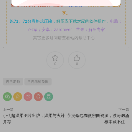
全站付费素材可提供补档服务
“
均有备份
”，
素材以主流网盘分
享。
以7z、7z分卷格式压缩，
解压应下载对应的软件操作，
电脑：
7-zip；安卓：zarchiver；苹果：解压专家
其它更多疑问请查看站内帮助中心！
0
0
冉冉老师
冉冉老师觅圈
上一篇
下一篇
小仇超温柔图片出炉，温柔与火辣
芋泥锅包肉微密圈资源，波涛汹涌
并存
根本藏不住！