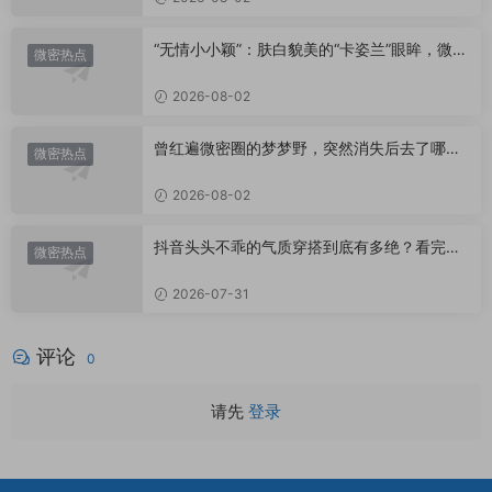
“无情小小颖”：肤白貌美的“卡姿兰”眼眸，微密
微密热点
圈里的视觉盛宴
2026-08-02
曾红遍微密圈的梦梦野，突然消失后去了哪
微密热点
里？
2026-08-02
抖音头头不乖的气质穿搭到底有多绝？看完想
微密热点
照搬整套
2026-07-31
评论
0
请先
登录