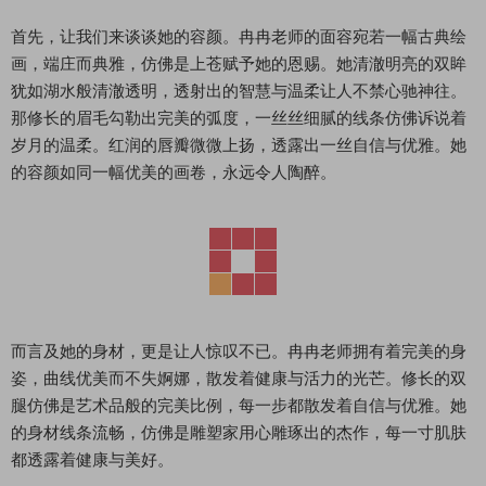
首先，让我们来谈谈她的容颜。冉冉老师的面容宛若一幅古典绘
画，端庄而典雅，仿佛是上苍赋予她的恩赐。她清澈明亮的双眸
犹如湖水般清澈透明，透射出的智慧与温柔让人不禁心驰神往。
那修长的眉毛勾勒出完美的弧度，一丝丝细腻的线条仿佛诉说着
岁月的温柔。红润的唇瓣微微上扬，透露出一丝自信与优雅。她
的容颜如同一幅优美的画卷，永远令人陶醉。
而言及她的身材，更是让人惊叹不已。冉冉老师拥有着完美的身
姿，曲线优美而不失婀娜，散发着健康与活力的光芒。修长的双
腿仿佛是艺术品般的完美比例，每一步都散发着自信与优雅。她
的身材线条流畅，仿佛是雕塑家用心雕琢出的杰作，每一寸肌肤
都透露着健康与美好。