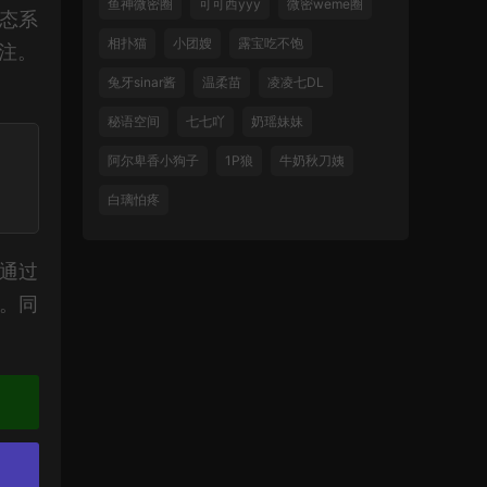
鱼神微密圈
可可西yyy
微密weme圈
态系
相扑猫
小团嫂
露宝吃不饱
注。
兔牙sinar酱
温柔苗
凌凌七DL
秘语空间
七七吖
奶瑶妹妹
阿尔卑香小狗子
1P狼
牛奶秋刀姨
白璃怕疼
通过
。同
。