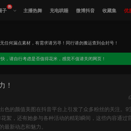
热
圈子
主播热舞
充电哄睡
微博抖音
收藏集
优
，无任何漏点素材，有需求请另寻！同行请勿搬运查到会封号！
愉快，请自行考虑是否值得花米，感觉不值请关闭网页！
力！
出色的颜值美图在抖音平台上引发了众多粉丝的关注。9
作花絮，还有她参与各种活动的精彩瞬间，这些内容通过
的最新动态和魅力。