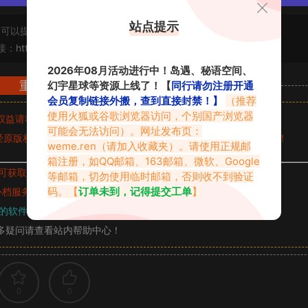
站点提示
可以提交工单处理。
接：
https://www.vmiba.com/7019.html
2026年08月活动进行中！岛遇、秘语空间、
重要声明
幻宇星球等资源上线了！【
同行请勿注册开通
会员复制链接外搬，查到直接封禁！】
（推荐
使用火狐或谷歌浏览器访问，个别国产浏览器
权益请私信留言
收到留言后，我们会第一时间进行审核后删除。
可能会无法访问）。网址发布页：
原版权作者许可,禁止用于任何商业途径！请在下载24小时内删除！
weme.ren
（请加入收藏夹）。请使用正规邮
箱注册，如QQ邮箱、163邮箱、微软、Google
可获取的素材，建议升级
对应的VIP。
等邮箱，切勿使用临时邮箱，否则收不到验证
码。【
订单未到，记得提交工单
】
补档服务
“
均有备份
”，
素材以主流网盘分享。
的软件操作，
电脑：7-zip；安卓：zarchiver；苹果：解压专家
多疑问请查看站内帮助中心！
0
0