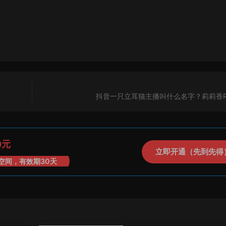
抖音一只立耳猫主播叫什么名字？莉莉香Ri
0元
立即开通（先到先得
空间，有效期30天