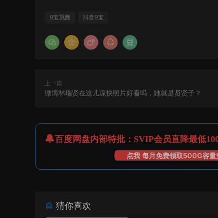
9宝觅圈
抖音9宝
上一篇
微博林瑞贤在这儿凉快照片好看吗，她就是贤贤子？
百度网盘内部特批：SVIP会员直降最低10
点我 每月免费领取500G容量
猜你喜欢