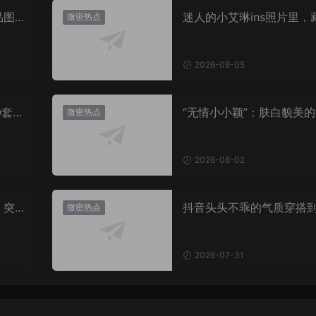
品图
迷人的小艾琳ins照片里，
微密热点
着多少不为人知的小心思
2026-08-05
Q套
“无情小小颖”：肤白貌美的
微密热点
姿兰”眼眸，微密圈里的视
盛宴
2026-08-02
，突然
抖音头头不乖的气质穿搭
微密热点
有多绝？看完想照搬整套
2026-07-31