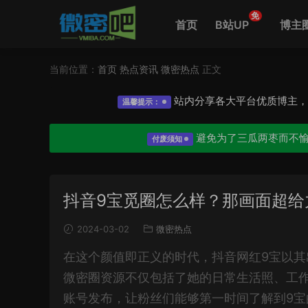
免
首页
B站UP
博主
当前位置：
首页
热点资讯
微密热点
正文
站内分享各大平台优质博主
温馨提示：
避免为了三瓜两枣而不
付废须知
抖音9宝觅圈怎么样？那画面超给
2024-03-02
微密热点
在这个颜值即正义的时代，抖音网红9宝以其
微密圈资源不仅包括了她的日常生活照、工
账号发布，让粉丝们能够第一时间了解到9宝