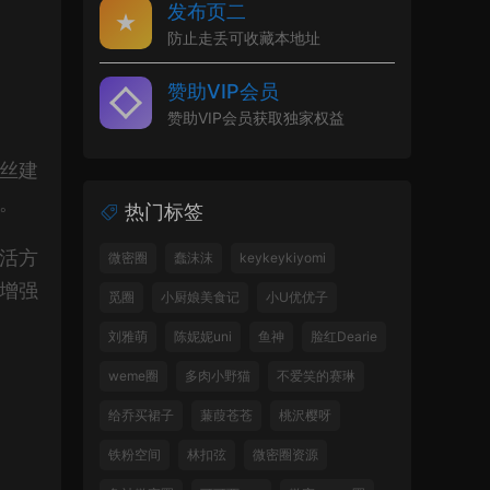
发布页二
防止走丢可收藏本地址
赞助VIP会员
赞助VIP会员获取独家权益
丝建
。
热门标签
活方
微密圈
蠢沫沫
keykeykiyomi
增强
觅圈
小厨娘美食记
小U优优子
刘雅萌
陈妮妮uni
鱼神
脸红Dearie
weme圈
多肉小野猫
不爱笑的赛琳
给乔买裙子
蒹葭苍苍
桃沢樱呀
铁粉空间
林扣弦
微密圈资源