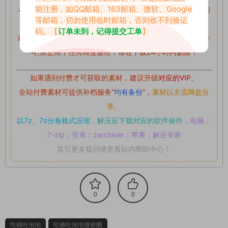
箱注册，如QQ邮箱、163邮箱、微软、Google
本站资源均来自网络分享，如有侵犯你的权益请私信留言
收到
等邮箱，切勿使用临时邮箱，否则收不到验证
留言后，我们会第一时间进行审核后删除。
码。【
订单未到，记得提交工单
】
站内资源为网友个人学习或测试研究使用，未经原版权作者许
可,禁止用于任何商业途径！请在下载24小时内删除！
如果遇到付费才可获取的素材，建议升级
对应的VIP。
全站付费素材可提供补档服务
“
均有备份
”，
素材以主流网盘分
享。
以7z、7z分卷格式压缩，
解压应下载对应的软件操作，
电脑：
7-zip；安卓：zarchiver；苹果：解压专家
其它更多疑问请查看站内帮助中心！
0
0
吃糖吐泡泡
吃糖吐泡泡微密圈