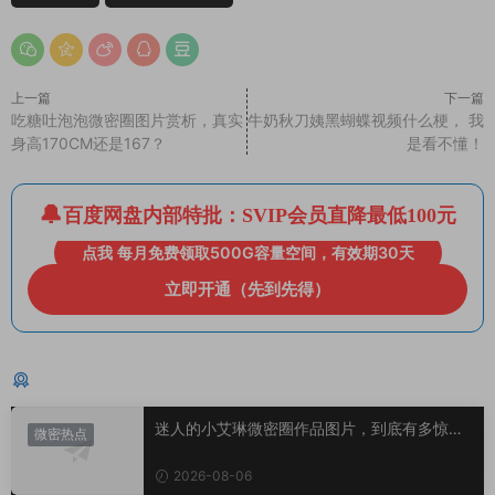
上一篇
下一篇
吃糖吐泡泡微密圈图片赏析，真实
牛奶秋刀姨黑蝴蝶视频什么梗， 我
身高170CM还是167？
是看不懂！
百度网盘内部特批：SVIP会员直降最低100元
点我 每月免费领取500G容量空间，有效期30天
立即开通（先到先得）
猜你喜欢
迷人的小艾琳微密圈作品图片，到底有多惊
微密热点
艳？
2026-08-06