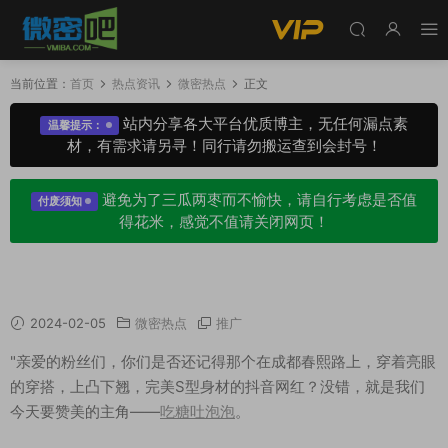
当前位置：
首页
热点资讯
微密热点
正文
站内分享各大平台优质博主，无任何漏点素
温馨提示：
材，有需求请另寻！同行请勿搬运查到会封号！
避免为了三瓜两枣而不愉快，请自行考虑是否值
付废须知
得花米，感觉不值请关闭网页！
吃糖吐泡泡微密圈内容，完美S型身材超哇塞！
2024-02-05
微密热点
推广
"亲爱的粉丝们，你们是否还记得那个在成都春熙路上，穿着亮眼
的穿搭，上凸下翘，完美S型身材的抖音网红？没错，就是我们
今天要赞美的主角——
吃糖吐泡泡
。