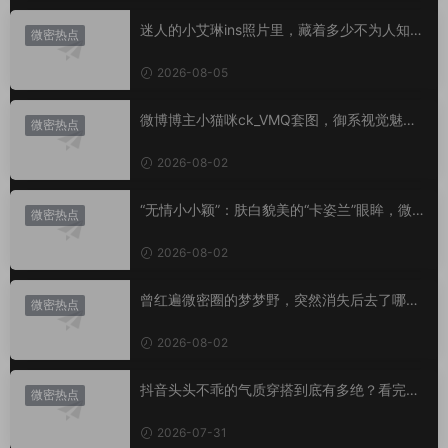
迷人的小艾琳ins照片里，藏着多少不为人知的
微密热点
小心思？
2026-08-05
微博博主小猫咪ck_VMQ套图，御系视觉魅力
微密热点
代表
2026-08-02
“无情小小颖”：肤白貌美的“卡姿兰”眼眸，微密
微密热点
圈里的视觉盛宴
2026-08-02
曾红遍微密圈的梦梦野，突然消失后去了哪
微密热点
里？
2026-08-02
抖音头头不乖的气质穿搭到底有多绝？看完想
微密热点
照搬整套
2026-07-31