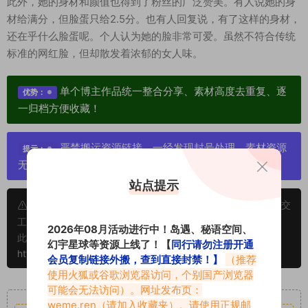
此外，她的身材和颜值也得到了粉丝的广泛赞美。有人说她的身
材给满分，但脸蛋只给2.5分。也有人回复说，有了这样的身材，
还在乎什么脸蛋呢。个人认为她的脸非常可爱。虽然不符合传统
标准的网红脸，但却散发着浓郁的女人味。
单个博主作品统一整合分享、素材高度去重复、逐
优势：
一归档方便收藏！
严禁搬运资源链接，一经发现封号处理，素材资源
提示：
无露点、需求请绕道，关闭本站网页！
站点提示
申明：本文资源均来源网友分享，若侵犯了您的权限可以提交
工单处理。
2026年08月活动进行中！岛遇、秘语空间、
此外本文章皆属于原创文章，转载请注明出处！原文链接：
幻宇星球等资源上线了！【
同行请勿注册开通
https://www.vmiba.com/6709.html
会员复制链接外搬，查到直接封禁！】
（推荐
使用火狐或谷歌浏览器访问，个别国产浏览器
可能会无法访问）。网址发布页：
重要声明
weme.ren
（请加入收藏夹）。请使用正规邮