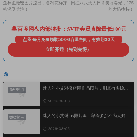
鱼神鱼微密图片流出，各种花样穿
网红八尺夫人日常美照曝光，175
搭深受关注！
的大码模特！
百度网盘内部特批：SVIP会员直降最低100元
点我 每月免费领取500G容量空间，有效期30天
立即开通（先到先得）
猜你喜欢
迷人的小艾琳微密圈作品图片，到底有多惊
微密热点
艳？
2026-08-06
迷人的小艾琳ins照片里，藏着多少不为人知的
微密热点
小心思？
2026-08-05