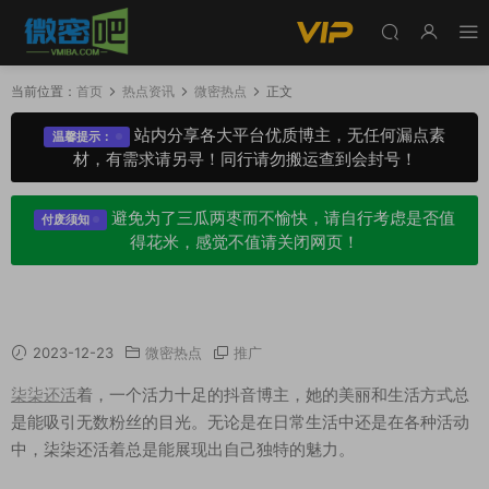
当前位置：
首页
热点资讯
微密热点
正文
站内分享各大平台优质博主，无任何漏点素
温馨提示：
材，有需求请另寻！同行请勿搬运查到会封号！
避免为了三瓜两枣而不愉快，请自行考虑是否值
付废须知
得花米，感觉不值请关闭网页！
柒柒还活着图集 生活日常美照赏析！
2023-12-23
微密热点
推广
柒柒还活
着，一个活力十足的抖音博主，她的美丽和生活方式总
是能吸引无数粉丝的目光。无论是在日常生活中还是在各种活动
中，柒柒还活着总是能展现出自己独特的魅力。