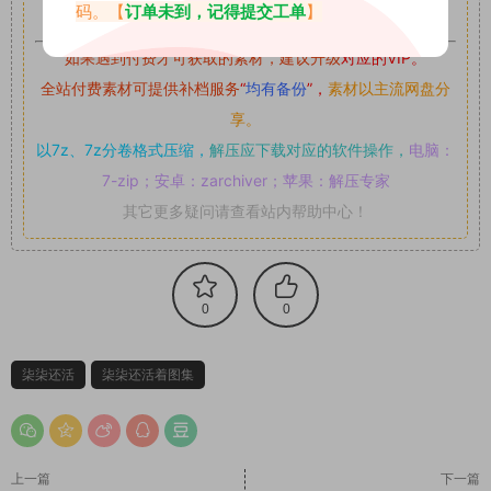
可,禁止用于任何商业途径！请在下载24小时内删除！
码。【
订单未到，记得提交工单
】
如果遇到付费才可获取的素材，建议升级
对应的VIP。
全站付费素材可提供补档服务
“
均有备份
”，
素材以主流网盘分
享。
以7z、7z分卷格式压缩，
解压应下载对应的软件操作，
电脑：
7-zip；安卓：zarchiver；苹果：解压专家
其它更多疑问请查看站内帮助中心！
0
0
柒柒还活
柒柒还活着图集
上一篇
下一篇