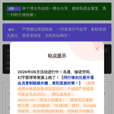
单个博主作品统一整合分享、素材高度去重复、逐
优势：
一归档方便收藏！
严禁搬运资源链接，一经发现封号处理，素材资源
提示：
无露点、需求请绕道，关闭本站网页！
申明：本文资源均来源网友分享，若侵犯了您的权限可以提交
站点提示
工单处理。
此外本文章皆属于原创文章，转载请注明出处！原文链接：
https://www.vmiba.com/5909.html
2026年08月活动进行中！岛遇、秘语空间、
幻宇星球等资源上线了！【
同行请勿注册开通
重要声明
会员复制链接外搬，查到直接封禁！】
（推荐
使用火狐或谷歌浏览器访问，个别国产浏览器
本站资源均来自网络分享，如有侵犯你的权益请私信留言
收到
可能会无法访问）。网址发布页：
weme.ren
（请加入收藏夹）。请使用正规邮
留言后，我们会第一时间进行审核后删除。
箱注册，如QQ邮箱、163邮箱、微软、Google
站内资源为网友个人学习或测试研究使用，未经原版权作者许
等邮箱，切勿使用临时邮箱，否则收不到验证