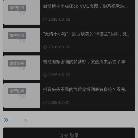
微博博主小猫咪ck_VMQ套图，御系视觉魅力
微密热点
代表
2026-08-02
“无情小小颖”：肤白貌美的“卡姿兰”眼眸，微密
微密热点
圈里的视觉盛宴
2026-08-02
曾红遍微密圈的梦梦野，突然消失后去了哪
微密热点
里？
2026-08-02
抖音头头不乖的气质穿搭到底有多绝？看完想
微密热点
照搬整套
2026-07-31
评论
0
请先
登录