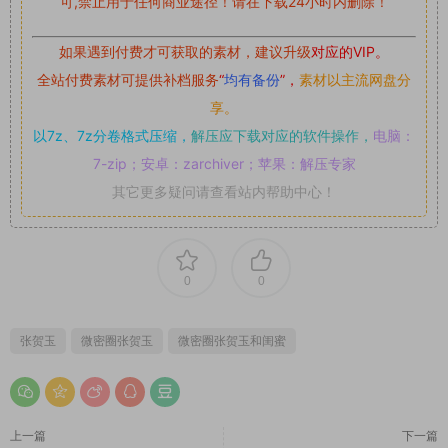
可,禁止用于任何商业途径！请在下载24小时内删除！
如果遇到付费才可获取的素材，建议升级
对应的VIP。
全站付费素材可提供补档服务
“
均有备份
”，
素材以主流网盘分
享。
以7z、7z分卷格式压缩，
解压应下载对应的软件操作，
电脑：
7-zip；安卓：zarchiver；苹果：解压专家
其它更多疑问请查看站内帮助中心！
0
0
张贺玉
微密圈张贺玉
微密圈张贺玉和闺蜜
上一篇
下一篇