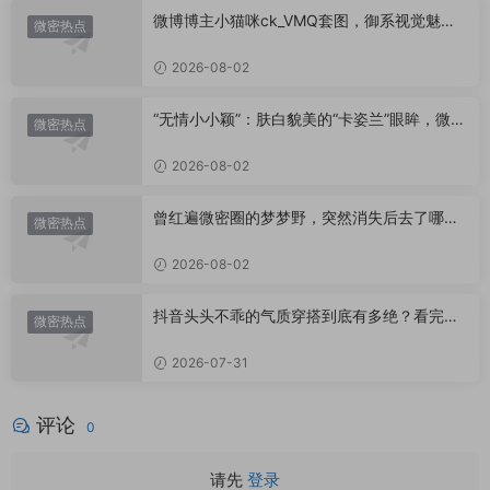
微博博主小猫咪ck_VMQ套图，御系视觉魅力
微密热点
代表
2026-08-02
“无情小小颖”：肤白貌美的“卡姿兰”眼眸，微密
微密热点
圈里的视觉盛宴
2026-08-02
曾红遍微密圈的梦梦野，突然消失后去了哪
微密热点
里？
2026-08-02
抖音头头不乖的气质穿搭到底有多绝？看完想
微密热点
照搬整套
2026-07-31
评论
0
请先
登录