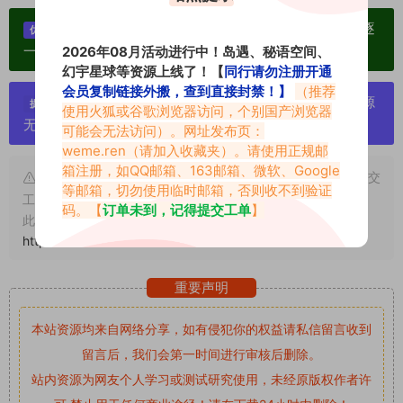
单个博主作品统一整合分享、素材高度去重复、逐
优势：
一归档方便收藏！
2026年08月活动进行中！岛遇、秘语空间、
幻宇星球等资源上线了！【
同行请勿注册开通
会员复制链接外搬，查到直接封禁！】
（推荐
严禁搬运资源链接，一经发现封号处理，素材资源
提示：
使用火狐或谷歌浏览器访问，个别国产浏览器
无露点、需求请绕道，关闭本站网页！
可能会无法访问）。网址发布页：
weme.ren
（请加入收藏夹）。请使用正规邮
箱注册，如QQ邮箱、163邮箱、微软、Google
申明：本文资源均来源网友分享，若侵犯了您的权限可以提交
等邮箱，切勿使用临时邮箱，否则收不到验证
工单处理。
码。【
订单未到，记得提交工单
】
此外本文章皆属于原创文章，转载请注明出处！原文链接：
https://www.vmiba.com/5788.html
重要声明
本站资源均来自网络分享，如有侵犯你的权益请私信留言
收到
留言后，我们会第一时间进行审核后删除。
站内资源为网友个人学习或测试研究使用，未经原版权作者许