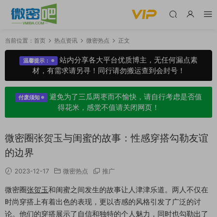
当前位置：
首页
热点资讯
微密热点
正文
站内分享各大平台优质博主，无任何漏点素
温馨提示：
材，有需求请另寻！同行请勿搬运查到会封号！
避免为了三瓜两枣而不愉快，请自行考虑是否值
付废须知
得花米，感觉不值请关闭网页！
微密圈张贺玉与闺蜜的故事：性感穿搭勾勒友谊
的边界
2023-12-17
微密热点
推广
微密圈
张贺玉
和闺蜜之间发生的故事让人津津乐道。两人不仅在
时尚穿搭上有着出色的表现，更以杏感的风格引发了广泛的讨
论。他们的穿搭展示了自信和独特的个人魅力，同时也勾勒出了