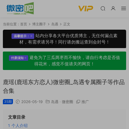
当前位置：
首页
博主圈子
岛遇
正文
站内分享各大平台优质博主，无任何漏点素
温馨提示：
材，有需求请另寻！同行请勿搬运查到会封号！
避免为了三瓜两枣而不愉快，请自行考虑是否值
付废须知
得花米，感觉不值请关闭网页！
鹿瑶(鹿瑶东方恋人)微密圈_岛遇专属圈子等作品
合集
35期
2026-05-19
岛遇
·
微密圈
推广
文章目录
1
个人介绍