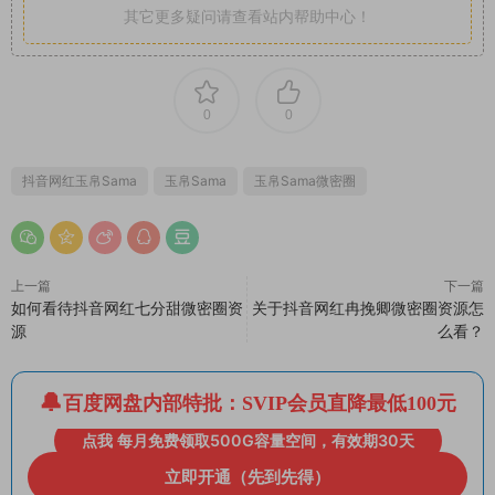
其它更多疑问请查看站内帮助中心！
0
0
抖音网红玉帛Sama
玉帛Sama
玉帛Sama微密圈
上一篇
下一篇
如何看待抖音网红七分甜微密圈资
关于抖音网红冉挽卿微密圈资源怎
源
么看？
百度网盘内部特批：SVIP会员直降最低100元
点我 每月免费领取500G容量空间，有效期30天
立即开通（先到先得）