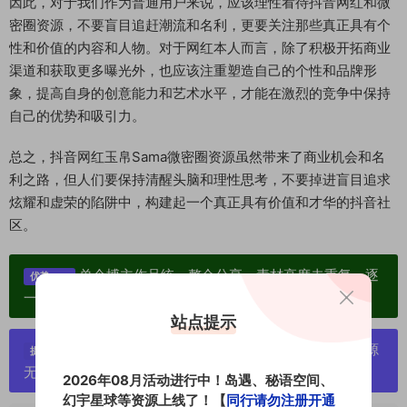
因此，对于我们作为普通用户来说，应该理性看待抖音网红和微
密圈资源，不要盲目追赶潮流和名利，更要关注那些真正具有个
性和价值的内容和人物。对于网红本人而言，除了积极开拓商业
渠道和获取更多曝光外，也应该注重塑造自己的个性和品牌形
象，提高自身的创意能力和艺术水平，才能在激烈的竞争中保持
自己的优势和吸引力。
总之，抖音网红玉帛Sama微密圈资源虽然带来了商业机会和名
利之路，但人们要保持清醒头脑和理性思考，不要掉进盲目追求
炫耀和虚荣的陷阱中，构建起一个真正具有价值和才华的抖音社
区。
单个博主作品统一整合分享、素材高度去重复、逐
优势：
一归档方便收藏！
站点提示
严禁搬运资源链接，一经发现封号处理，素材资源
提示：
无露点、需求请绕道，关闭本站网页！
2026年08月活动进行中！岛遇、秘语空间、
幻宇星球等资源上线了！【
同行请勿注册开通