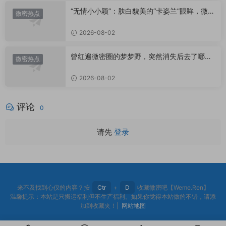
“无情小小颖”：肤白貌美的“卡姿兰”眼眸，微密
微密热点
圈里的视觉盛宴
2026-08-02
曾红遍微密圈的梦梦野，突然消失后去了哪
微密热点
里？
2026-08-02
评论
0
请先
登录
来不及找到心仪的内容？按
Ctr
+
D
收藏微密吧【Weme.Ren】
温馨提示：本站是只搬运福利但不生产福利。如果你觉得本站做的不错，请添
加到收藏夹！|
网站地图