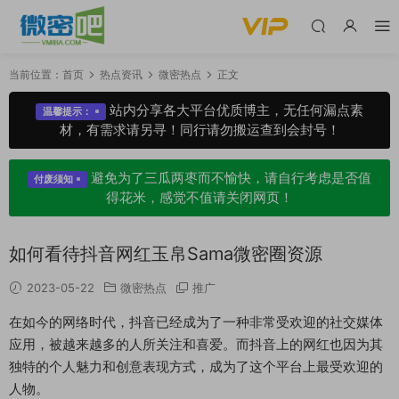
当前位置：
首页
热点资讯
微密热点
正文
站内分享各大平台优质博主，无任何漏点素
温馨提示：
材，有需求请另寻！同行请勿搬运查到会封号！
避免为了三瓜两枣而不愉快，请自行考虑是否值
付废须知
得花米，感觉不值请关闭网页！
如何看待抖音网红玉帛Sama微密圈资源
2023-05-22
微密热点
推广
在如今的网络时代，抖音已经成为了一种非常受欢迎的社交媒体
应用，被越来越多的人所关注和喜爱。而抖音上的网红也因为其
独特的个人魅力和创意表现方式，成为了这个平台上最受欢迎的
人物。