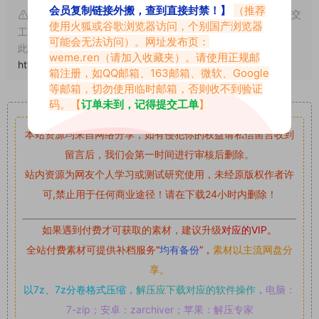
会员复制链接外搬，查到直接封禁！】
（推荐
申明：本文资源均来源网友分享，若侵犯了您的权限可以提交
使用火狐或谷歌浏览器访问，个别国产浏览器
工单处理。
可能会无法访问）。网址发布页：
此外本文章皆属于原创文章，转载请注明出处！原文链接：
weme.ren
（请加入收藏夹）。请使用正规邮
https://www.vmiba.com/434.html
箱注册，如QQ邮箱、163邮箱、微软、Google
等邮箱，切勿使用临时邮箱，否则收不到验证
重要声明
码。【
订单未到，记得提交工单
】
本站资源均来自网络分享，如有侵犯你的权益请私信留言
收到
留言后，我们会第一时间进行审核后删除。
站内资源为网友个人学习或测试研究使用，未经原版权作者许
可,禁止用于任何商业途径！请在下载24小时内删除！
如果遇到付费才可获取的素材，建议升级
对应的VIP。
全站付费素材可提供补档服务
“
均有备份
”，
素材以主流网盘分
享。
以7z、7z分卷格式压缩，
解压应下载对应的软件操作，
电脑：
7-zip；安卓：zarchiver；苹果：解压专家