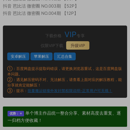
抖音 芭比洁 微密圈 NO.003期 【52P】
抖音 芭比洁 微密圈 NO.004期 【12P】
VIP
下载价格
专享
仅限VIP下载
升级VIP
安卓解压
苹果解压
汇总合集
①：百度网盘提示提取码错误，请更换浏览器重试，这是百度网盘版
本问题。
②：遇见解压密码不对、无法解压，请查看上面对应的解压教程，能
分享就肯定能解压！
③：提示：
批量搬运链接外发封禁权限说明-正常用户可无视！
单个博主作品统一整合分享、素材高度去重复、逐
优势：
一归档方便收藏！