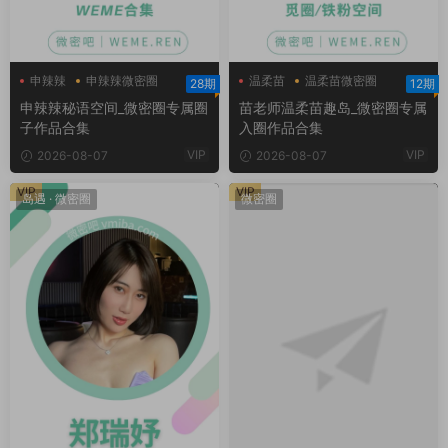
申辣辣
申辣辣微密圈
温柔苗
温柔苗微密圈
28期
12期
申辣辣秘语空间
温柔苗趣岛
申辣辣秘语空间_微密圈专属圈
苗老师温柔苗趣岛_微密圈专属
子作品合集
入圈作品合集
VIP
VIP
2026-08-07
2026-08-07
VIP
VIP
岛遇
·
微密圈
微密圈