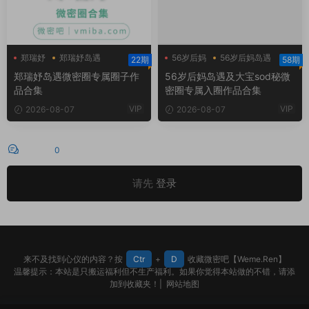
郑瑞妤
郑瑞妤岛遇
56岁后妈
56岁后妈岛遇
22期
58期
郑瑞妤微博
大宝sod秘
郑瑞妤岛遇微密圈专属圈子作
56岁后妈岛遇及大宝sod秘微
品合集
密圈专属入圈作品合集
VIP
VIP
2026-08-07
2026-08-07
评论
0
请先
登录
来不及找到心仪的内容？按
Ctr
+
D
收藏微密吧【Weme.Ren】
温馨提示：本站是只搬运福利但不生产福利。如果你觉得本站做的不错，请添
加到收藏夹！|
网站地图