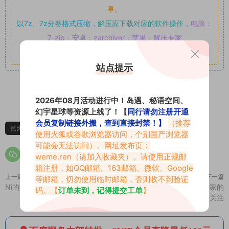
享。
以7z、7z分卷格式压缩，
解压应下载对应的软件操作，
电脑：
7-zip；安卓：zarchiver；苹果：解压专家
其它更多疑问请查看站内帮助中心！
站点提示
1
0
2026年08月活动进行中！岛遇、秘语空间、
幻宇星球等资源上线了！【
同行请勿注册开通
会员复制链接外搬，查到直接封禁！】
（推荐
芭比洁
芭比洁微密圈
使用火狐或谷歌浏览器访问，个别国产浏览器
可能会无法访问）。网址发布页：
weme.ren
（请加入收藏夹）。请使用正规邮
箱注册，如QQ邮箱、163邮箱、微软、Google
上一篇
下一篇
等邮箱，切勿使用临时邮箱，否则收不到验证
Ni的猫猫微密圈专属入圈作品合集
为什么瑜七微密圈资源备受大家的
码。【
订单未到，记得提交工单
】
关注