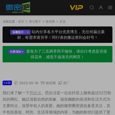
当前位置：
首页
博主圈子
微密圈
正文
站内分享各大平台优质博主，无任何漏点素
温馨提示：
材，有需求请另寻！同行请勿搬运查到会封号！
避免为了三瓜两枣而不愉快，请自行考虑是否值
付废须知
得花米，感觉不值请关闭网页！
芭比洁微密圈专属入圈作品合集
04期
2023-05-16
微密圈
推广
我们来了解一下
芭比洁
。芭比洁是一位在抖音上拥有超过52万粉
丝的网红。她以清新自然的形象、搞笑幽默的表演和生活方式为
主要特点，深受年轻人的喜爱。她的微密圈资源也备受关注，其
中包括美妆、时尚、生活等领域的内容，为她的粉丝们提供了更