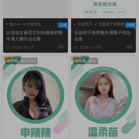
猫小小
白猫龙女
无敌橙子
无敌橙子微密圈
22期
08期
白猫龙女轻糖乐园
白龙猫女秘语空间轻糖微密圈
无敌橙子微密圈专属圈子作品
专属入圈作品合集
合集
VIP
VIP
2026-08-08
2026-08-08
VIP
VIP
微密圈
·
秘语空间
微密圈
·
趣岛