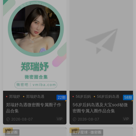
郑瑞妤
郑瑞妤岛遇
56岁后妈
56岁后妈岛遇
22期
58期
郑瑞妤微博
大宝sod秘
郑瑞妤岛遇微密圈专属圈子作
56岁后妈岛遇及大宝sod秘微
品合集
密圈专属入圈作品合集
VIP
VIP
2026-08-07
2026-08-07
VIP
VIP
微密圈
幻宇星球
·
微密圈