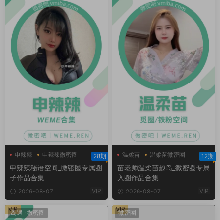
申辣辣
申辣辣微密圈
温柔苗
温柔苗微密圈
28期
12期
申辣辣秘语空间
温柔苗趣岛
申辣辣秘语空间_微密圈专属圈
苗老师温柔苗趣岛_微密圈专属
子作品合集
入圈作品合集
VIP
VIP
2026-08-07
2026-08-07
VIP
VIP
岛遇
·
微密圈
微密圈