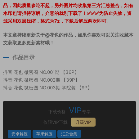
品，因此质量参吃不起，另外图片均收集第三方汇总整合，如有
水印也请担待谅解，介意的就别下载了！✅✅✅为防止失效，资
源采用双层压缩，格式为7z，下载后解压两次即可。
本文章持续更新关于@花也的作品，如果你喜欢可以关注收藏本
文获取更多更新素材哦！
作品目录
抖音 花也 微密圈 NO.001期 【36P】
抖音 花也 微密圈 NO.002期 【39P】
抖音 花也 微密圈 NO.003期 学院装 【9P】
VIP
下载价格
专享
仅限VIP下载
升级VIP
安卓解压
苹果解压
汇总合集