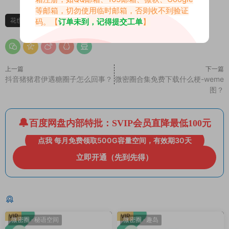
等邮箱，切勿使用临时邮箱，否则收不到验证
花也
花也微密圈
码。【
订单未到，记得提交工单
】
上一篇
下一篇
抖音猪猪君伊遇糖圈子怎么回事？
微密圈合集免费下载什么梗-weme
图？
百度网盘内部特批：SVIP会员直降最低100元
点我 每月免费领取500G容量空间，有效期30天
立即开通（先到先得）
猜你喜欢
VIP
VIP
微密圈
·
秘语空间
微密圈
·
趣岛