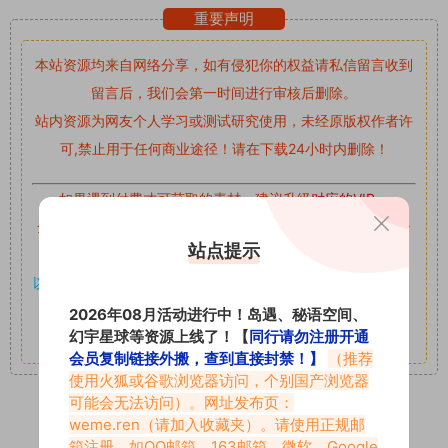
重要声明
本站资源均来自网络分享，如有侵犯你的权益请私信留言
收到
留言后，我们会第一时间进行审核后删除。
站内资源为网友个人学习或测试研究使用，未经原版权作者许
可,禁止用于任何商业途径！请在下载24小时内删除！
如果遇到付费才可获取的素材，建议升级
对应的VIP。
全站付费素材可提供补档服务
“
均有备份
”，
素材以主流网盘分
站点提示
享。
以7z、7z分卷格式压缩，
解压应下载对应的软件操作，
电脑：
7-zip；安卓：zarchiver；苹果：解压专家
2026年08月活动进行中！岛遇、秘语空间、
幻宇星球等资源上线了！【
同行请勿注册开通
其它更多疑问请查看站内帮助中心！
会员复制链接外搬，查到直接封禁！】
（推荐
使用火狐或谷歌浏览器访问，个别国产浏览器
可能会无法访问）。网址发布页：
weme.ren
（请加入收藏夹）。请使用正规邮
2
0
箱注册，如QQ邮箱、163邮箱、微软、Google