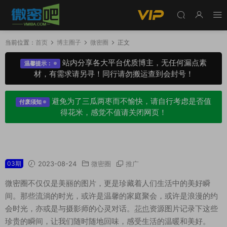
当前位置：
首页
博主圈子
微密圈
正文
站内分享各大平台优质博主，无任何漏点素
温馨提示：
材，有需求请另寻！同行请勿搬运查到会封号！
避免为了三瓜两枣而不愉快，请自行考虑是否值
付废须知
得花米，感觉不值请关闭网页！
花也微密圈专属圈子作品合集
03期
2023-08-24
微密圈
推广
微密圈不仅仅是美丽的图片，更是珍藏着人们生活中的美好瞬
间。那些流淌的时光，或许是温馨的家庭聚会，或许是浪漫的约
会时光，亦或是与摄影师的心灵对话。
花也
资源图片记录下这些
珍贵的瞬间，让我们随时随地回味，感受生活的温暖和美好。