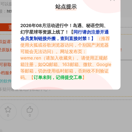
可以提交工单处理。
站点提示
接：
https://www.vmiba.com/315.html
2026年08月活动进行中！岛遇、秘语空间、
重要声明
幻宇星球等资源上线了！【
同行请勿注册开通
会员复制链接外搬，查到直接封禁！】
（推荐
权益请私信留言
收到留言后，我们会第一时间进行审核后删除。
使用火狐或谷歌浏览器访问，个别国产浏览器
原版权作者许可,禁止用于任何商业途径！请在下载24小时内删除！
可能会无法访问）。网址发布页：
weme.ren
（请加入收藏夹）。请使用正规邮
箱注册，如QQ邮箱、163邮箱、微软、Google
可获取的素材，建议升级
对应的VIP。
等邮箱，切勿使用临时邮箱，否则收不到验证
补档服务
“
均有备份
”，
素材以主流网盘分享。
码。【
订单未到，记得提交工单
】
的软件操作，
电脑：7-zip；安卓：zarchiver；苹果：解压专家
多疑问请查看站内帮助中心！
0
0