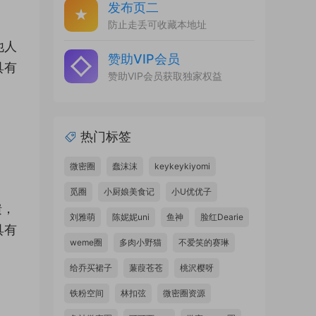
发布页二
防止走丢可收藏本地址
他人
赞助VIP会员
具有
赞助VIP会员获取独家权益
热门标签
微密圈
蠢沫沫
keykeykiyomi
觅圈
小厨娘美食记
小U优优子
馈，
刘雅萌
陈妮妮uni
鱼神
脸红Dearie
具有
weme圈
多肉小野猫
不爱笑的赛琳
。
给乔买裙子
蒹葭苍苍
桃沢樱呀
铁粉空间
林扣弦
微密圈资源