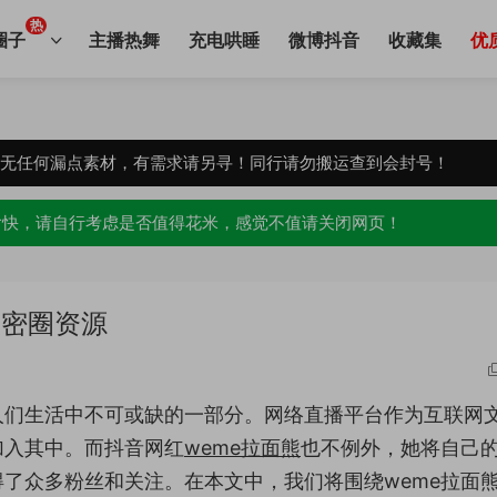
热
圈子
主播热舞
充电哄睡
微博抖音
收藏集
优
，无任何漏点素材，有需求请另寻！同行请勿搬运查到会封号！
愉快，请自行考虑是否值得花米，感觉不值请关闭网页！
微密圈资源
人们生活中不可或缺的一部分。网络直播平台作为互联网
加入其中。而抖音网红
weme拉面熊
也不例外，她将自己
了众多粉丝和关注。在本文中，我们将围绕weme拉面