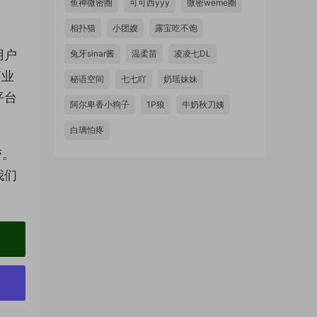
鱼神微密圈
可可西yyy
微密weme圈
相扑猫
小团嫂
露宝吃不饱
用户
兔牙sinar酱
温柔苗
凌凌七DL
商业
秘语空间
七七吖
奶瑶妹妹
平台
阿尔卑香小狗子
1P狼
牛奶秋刀姨
白璃怕疼
带。
我们