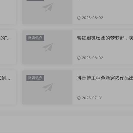
思？
图，御系视觉魅力代表
2026-08-02
的“卡
曾红遍微密圈的梦梦野，
微密热点
视觉
消失后去了哪里？
2026-08-02
搭到底
抖音博主桐色新穿搭作品
微密热点
套
炉，这次又美出什么新高
2026-07-31