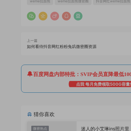
weme拉面熊
weme拉面熊微密圈
抖音网红weme拉面熊
上一篇
如何看待抖音网红粉粉兔叽微密圈资源
百度网盘内部特批：SVIP会员直降最低10
点我 每月免费领取500G容量
猜你喜欢
迷人的小艾琳ins照片里
微密热点