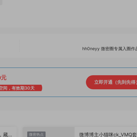
hh0neyy 微密圈专属入圈
0元
立即开通（先到先得
空间，有效期30天
，藏
微博博主小猫咪ck_VMQ套
微密热点