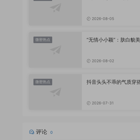
着多少不为人知的小心
2026-08-05
“无情小小颖”：肤白貌美
微密热点
姿兰”眼眸，微密圈里的
盛宴
2026-08-02
抖音头头不乖的气质穿
微密热点
有多绝？看完想照搬整
2026-07-31
评论
0