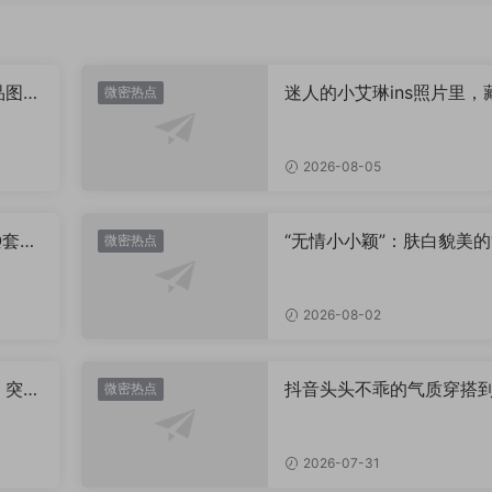
品图
迷人的小艾琳ins照片里，
微密热点
着多少不为人知的小心思
2026-08-05
Q套
“无情小小颖”：肤白貌美的
微密热点
姿兰”眼眸，微密圈里的视
盛宴
2026-08-02
，突然
抖音头头不乖的气质穿搭
微密热点
有多绝？看完想照搬整套
2026-07-31