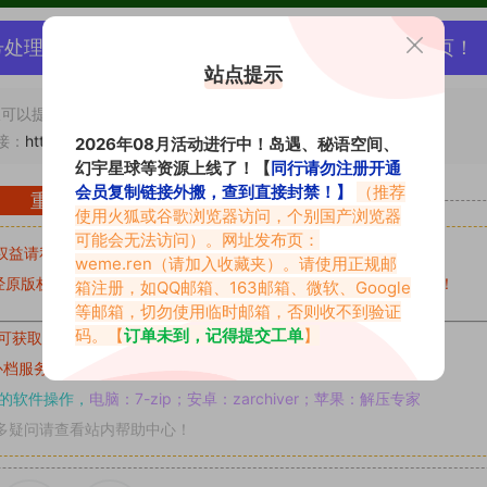
号处理，素材资源无露点、需求请绕道，关闭本站网页！
站点提示
可以提交工单处理。
接：
https://www.vmiba.com/300.html
2026年08月活动进行中！岛遇、秘语空间、
幻宇星球等资源上线了！【
同行请勿注册开通
会员复制链接外搬，查到直接封禁！】
（推荐
重要声明
使用火狐或谷歌浏览器访问，个别国产浏览器
可能会无法访问）。网址发布页：
权益请私信留言
收到留言后，我们会第一时间进行审核后删除。
weme.ren
（请加入收藏夹）。请使用正规邮
原版权作者许可,禁止用于任何商业途径！请在下载24小时内删除！
箱注册，如QQ邮箱、163邮箱、微软、Google
等邮箱，切勿使用临时邮箱，否则收不到验证
码。【
订单未到，记得提交工单
】
可获取的素材，建议升级
对应的VIP。
补档服务
“
均有备份
”，
素材以主流网盘分享。
的软件操作，
电脑：7-zip；安卓：zarchiver；苹果：解压专家
多疑问请查看站内帮助中心！