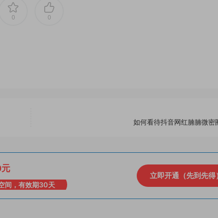
0
0
如何看待抖音网红腩腩微密
0元
立即开通（先到先得
空间，有效期30天