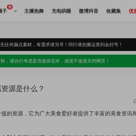
热
圈子
主播热舞
充电哄睡
微博抖音
收藏集
优
，无任何漏点素材，有需求请另寻！同行请勿搬运查到会封号！
愉快，请自行考虑是否值得花米，感觉不值请关闭网页！
属资源是什么？
价值的资源，它为广大美食爱好者提供了丰富的美食资讯
。