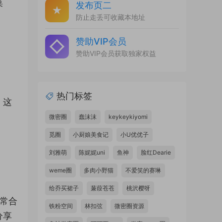
菜
发布页二
防止走丢可收藏本地址
赞助VIP会员
赞助VIP会员获取独家权益
热门标签
。这
微密圈
蠢沫沫
keykeykiyomi
觅圈
小厨娘美食记
小U优优子
刘雅萌
陈妮妮uni
鱼神
脸红Dearie
weme圈
多肉小野猫
不爱笑的赛琳
给乔买裙子
蒹葭苍苍
桃沢樱呀
常合
铁粉空间
林扣弦
微密圈资源
分享