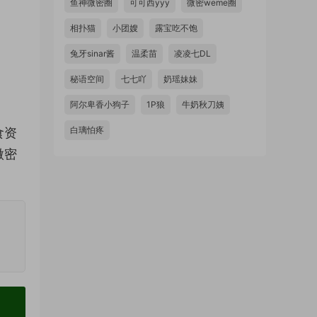
鱼神微密圈
可可西yyy
微密weme圈
相扑猫
小团嫂
露宝吃不饱
兔牙sinar酱
温柔苗
凌凌七DL
秘语空间
七七吖
奶瑶妹妹
阿尔卑香小狗子
1P狼
牛奶秋刀姨
白璃怕疼
食资
微密