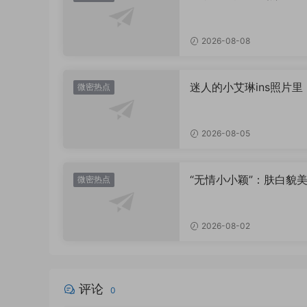
值直接封神太惊艳！
2026-08-08
迷人的小艾琳ins照片里
微密热点
着多少不为人知的小心
2026-08-05
“无情小小颖”：肤白貌美
微密热点
姿兰”眼眸，微密圈里的
盛宴
2026-08-02
评论
0