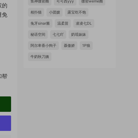
鱼神微密圈
可可西yyy
微密weme圈
权的
相扑猫
小团嫂
露宝吃不饱
避免
兔牙sinar酱
温柔苗
凌凌七DL
秘语空间
七七吖
奶瑶妹妹
阿尔卑香小狗子
聂傲娇
1P狼
牛奶秋刀姨
和帮