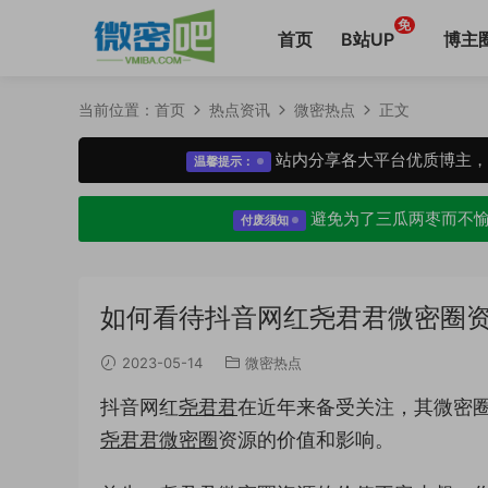
免
首页
B站UP
博主
当前位置：
首页
热点资讯
微密热点
正文
站内分享各大平台优质博主
温馨提示：
避免为了三瓜两枣而不
付废须知
如何看待抖音网红尧君君微密圈
2023-05-14
微密热点
抖音网红
尧君君
在近年来备受关注，其微密
尧君君微密圈
资源的价值和影响。