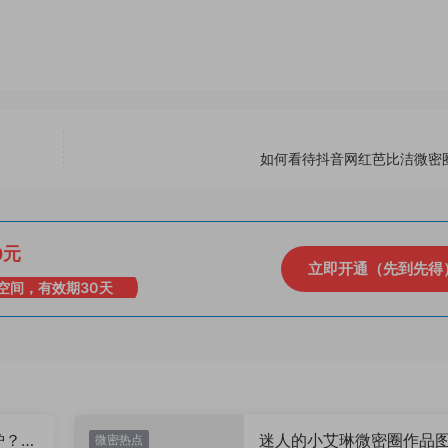
如何看待抖音网红芭比洁微密
0元
立即开通（先到先得
空间，有效期30天
炉？颜
迷人的小艾琳微密圈作品
微密热点