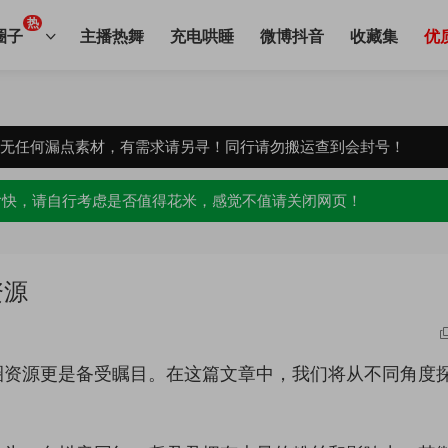
热
圈子
主播热舞
充电哄睡
微博抖音
收藏集
优
，无任何漏点素材，有需求请另寻！同行请勿搬运查到会封号！
愉快，请自行考虑是否值得花米，感觉不值请关闭网页！
资源
圈资源更是备受瞩目。在这篇文章中，我们将从不同角度