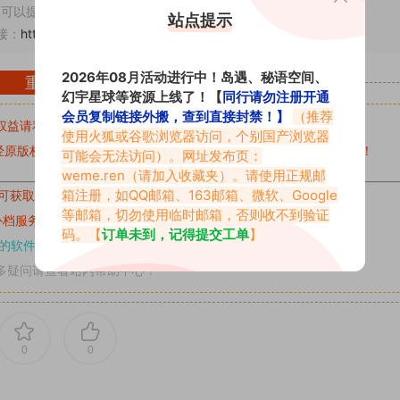
可以提交工单处理。
站点提示
接：
https://www.vmiba.com/292.html
2026年08月活动进行中！岛遇、秘语空间、
重要声明
幻宇星球等资源上线了！【
同行请勿注册开通
会员复制链接外搬，查到直接封禁！】
（推荐
权益请私信留言
收到留言后，我们会第一时间进行审核后删除。
使用火狐或谷歌浏览器访问，个别国产浏览器
原版权作者许可,禁止用于任何商业途径！请在下载24小时内删除！
可能会无法访问）。网址发布页：
weme.ren
（请加入收藏夹）。请使用正规邮
箱注册，如QQ邮箱、163邮箱、微软、Google
可获取的素材，建议升级
对应的VIP。
等邮箱，切勿使用临时邮箱，否则收不到验证
补档服务
“
均有备份
”，
素材以主流网盘分享。
码。【
订单未到，记得提交工单
】
的软件操作，
电脑：7-zip；安卓：zarchiver；苹果：解压专家
多疑问请查看站内帮助中心！
0
0