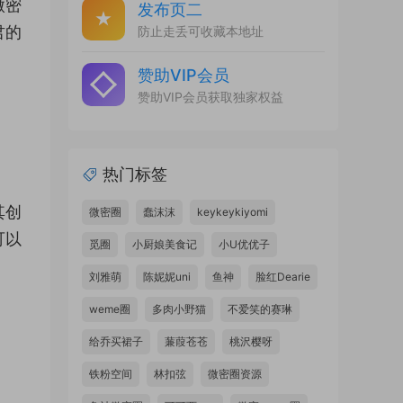
微密
发布页二
君的
防止走丢可收藏本地址
赞助VIP会员
赞助VIP会员获取独家权益
热门标签
其创
微密圈
蠢沫沫
keykeykiyomi
可以
觅圈
小厨娘美食记
小U优优子
刘雅萌
陈妮妮uni
鱼神
脸红Dearie
weme圈
多肉小野猫
不爱笑的赛琳
给乔买裙子
蒹葭苍苍
桃沢樱呀
铁粉空间
林扣弦
微密圈资源