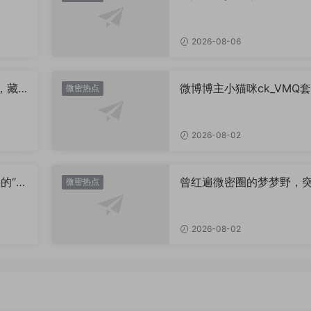
片，到底有多惊艳？
2026-08-06
，藏
微博博主小猫咪ck_VMQ套
微密热点
思？
图，御系视觉魅力代表
2026-08-02
的“卡
曾红遍微密圈的梦梦野，
微密热点
视觉
消失后去了哪里？
2026-08-02