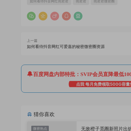
如何看待抖音网红尧君君
尧君君
尧君君微密圈
上一篇
如何看待抖音网红可爱嘉的秘密微密圈资源
百度网盘内部特批：SVIP会员直降最低10
点我 每月免费领取500G容量
猜你喜欢
无敌橙子觅圈新照片出
微密热点