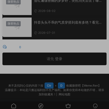
曾红遍微密圈的梦梦野，突然消失后去了哪
微密热点
里？
2026-08-02
抖音头头不乖的气质穿搭到底有多绝？看完想
微密热点
照搬整套
2026-07-31
评论
0
请先
登录
来不及找到心仪的内容？按
Ctr
+
D
收藏微密吧【Weme.Ren】
温馨提示：本站是只搬运福利但不生产福利。如果你觉得本站做的不错，请添
加到收藏夹！|
网站地图