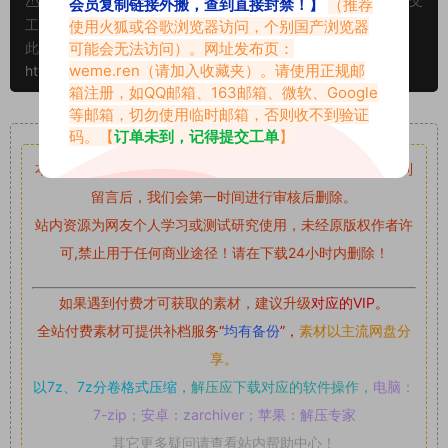
会员复制链接外搬，查到直接封禁！】
（推荐
工单处理。
使用火狐或谷歌浏览器访问，个别国产浏览器
可能会无法访问）。网址发布页：
此外本文章皆属于原创文章，转载请注明出处！原文链接：
weme.ren
（请加入收藏夹）。请使用正规邮
https://www.vmiba.com/2259.html
箱注册，如QQ邮箱、163邮箱、微软、Google
等邮箱，切勿使用临时邮箱，否则收不到验证
重要声明
码。【
订单未到，记得提交工单
】
本站资源均来自网络分享，如有侵犯你的权益请私信留言
收到
留言后，我们会第一时间进行审核后删除。
站内资源为网友个人学习或测试研究使用，未经原版权作者许
可,禁止用于任何商业途径！请在下载24小时内删除！
如果遇到付费才可获取的素材，建议升级
对应的VIP。
全站付费素材可提供补档服务
“
均有备份
”，
素材以主流网盘分
享。
以7z、7z分卷格式压缩，
解压应下载对应的软件操作，
电脑：
7-zip；安卓：zarchiver；苹果：解压专家
其它更多疑问请查看站内帮助中心！