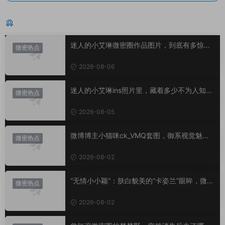
猜你喜欢
迷人的小艾琳微密圈作品图片，到底有多惊
微密热点
艳？
2026-08-06
迷人的小艾琳ins照片里，藏着多少不为人知的
微密热点
小心思？
2026-08-05
微博博主小猫咪ck_VMQ套图，御系视觉魅力
微密热点
代表
2026-08-02
“无情小小颖”：肤白貌美的“卡姿兰”眼眸，微密
微密热点
圈里的视觉盛宴
2026-08-02