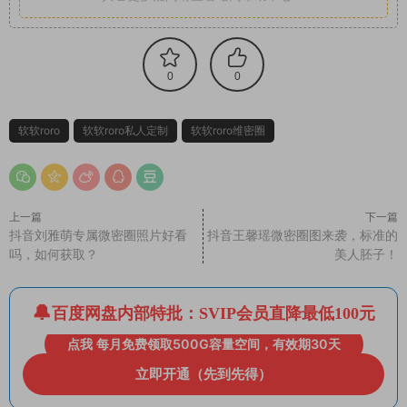
0
0
软软roro
软软roro私人定制
软软roro维密圈
上一篇
下一篇
抖音刘雅萌专属微密圈照片好看
抖音王馨瑶微密圈图来袭，标准的
吗，如何获取？
美人胚子！
百度网盘内部特批：SVIP会员直降最低100元
点我 每月免费领取500G容量空间，有效期30天
立即开通（先到先得）