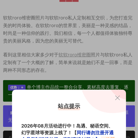
软软roro维密圈照片与软软roro私人定制相互交织，为您打造完
美的时尚体验。在软软roro的世界里，美丽是一种灵感的结晶，
时尚是一种信仰的践行。我们相信，每一个人都值得体验独特尊
贵的美丽风格，因为您的美丽无可替代。
看到这里相信大家多少对于
软软roro维密圈
照片与软软roro私人
定制有了一个大概的了解，简单来说就是她们不是一回事，而是
两种不同形态的存在。
单个博主作品统一整合分享、素材高度去重复、逐
优势：
一归档方便收藏！
站点提示
严禁搬运资源链接，一经发现封号处理，素材资源
提示：
无露点、需求请绕道，关闭本站网页！
2026年08月活动进行中！岛遇、秘语空间、
幻宇星球等资源上线了！【
同行请勿注册开通
申明：本文资源均来源网友分享，若侵犯了您的权限可以提交