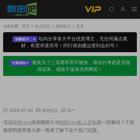
当前位置：
首页
热点资讯
微密热点
正文
站内分享各大平台优质博主，无任何漏点素
温馨提示：
材，有需求请另寻！同行请勿搬运查到会封号！
避免为了三瓜两枣而不愉快，请自行考虑是否值
付废须知
得花米，感觉不值请关闭网页！
软软roro维密圈照片与软软roro私人定制是一回
事吗？
2023-07-20
微密热点
推广
话说
软软roro
维密圈照片与
软软roro私人定制
是一回事吗？下面
微密吧就带着大家一期来了解下这个热门话题。