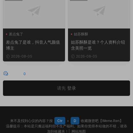
差点兔了
姑苏酥酥
差点兔了是谁，抖音人气颜值
姑苏酥酥是谁？个人资料介绍
博主
含美照一览
2026-08-05
2026-08-05
评论
0
请先
登录
来不及找到心仪的内容？按
Ctr
+
D
收藏微密吧【Weme.Ren】
温馨提示：本站是只搬运福利但不生产福利。如果你觉得本站做的不错，请添
加到收藏夹！|
网站地图