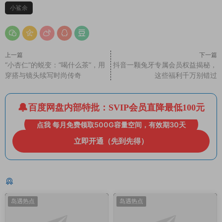
小鲨余
上一篇
下一篇
“小杏仁”的蜕变：“喝什么茶”，用
抖音一颗兔牙专属会员权益揭秘，
穿搭与镜头续写时尚传奇
这些福利千万别错过
百度网盘内部特批：SVIP会员直降最低100元
点我 每月免费领取500G容量空间，有效期30天
立即开通（先到先得）
猜你喜欢
岛遇热点
岛遇热点