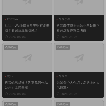
壮壮小W
呆呆小羊
壮壮小Wu微博日常美照有多养
抖音颜值博主呆呆小羊是谁？
眼？看完我直接收藏了
看完这篇你就全明白
2026-08-06
2026-08-06
岛遇热点
岛遇热点
蛇巳
呆呆鱼
抖音蛇巳是谁？近期岛遇作品
呆呆鱼个人介绍，岛遇上的人
公开引全网关注
气博主~
2026-08-06
2026-08-06
岛遇热点
岛遇热点