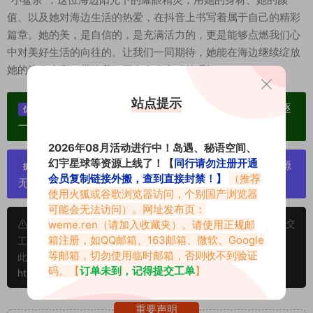
值、以及她对海边生活的热爱，在抖音上书写着属于自己的精彩
篇章。她的美，是自信的，是充满活力的，更是能够点燃我们心
中对美好生活的向往的。让我们一同期待，她能在海边继续绽放
她的迷人光彩，带给我们更多令人心动的瞬间！
站点提示
单个博主作品统一整合分享、素材高度去重复、逐
优势：
一归档方便收藏！
2026年08月活动进行中！岛遇、秘语空间、
幻宇星球等资源上线了！【
同行请勿注册开通
严禁搬运资源链接，一经发现封号处理，素材资源
提示：
会员复制链接外搬，查到直接封禁！】
（推荐
无露点、需求请绕道，关闭本站网页！
使用火狐或谷歌浏览器访问，个别国产浏览器
可能会无法访问）。网址发布页：
申明：本文资源均来源网友分享，若侵犯了您的权限可以提交
weme.ren
（请加入收藏夹）。请使用正规邮
箱注册，如QQ邮箱、163邮箱、微软、Google
工单处理。
等邮箱，切勿使用临时邮箱，否则收不到验证
此外本文章皆属于原创文章，转载请注明出处！原文链接：
码。【
订单未到，记得提交工单
】
https://www.vmiba.com/20645.html
重要声明