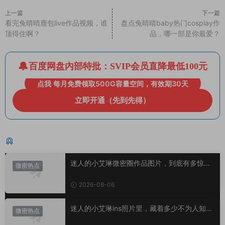
上一篇
下一篇
看完兔晴晴鹿包live作品视频，谁
盘点兔晴晴baby热门cosplay作
顶得住啊？
品，哪一部是你最爱？
百度网盘内部特批：SVIP会员直降最低100元
点我 每月免费领取500G容量空间，有效期30天
立即开通（先到先得）
猜你喜欢
迷人的小艾琳微密圈作品图片，到底有多惊
微密热点
艳？
2026-08-06
迷人的小艾琳ins照片里，藏着多少不为人知的
微密热点
小心思？