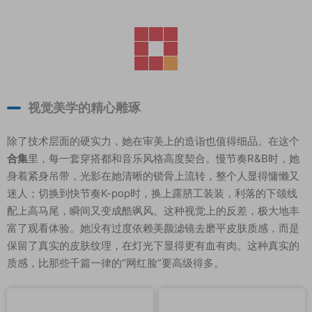
视觉美学的精心雕琢
除了技术层面的硬实力，她在审美上的造诣也值得细品。在这个
合集
里，每一套穿搭都和音乐风格高度契合。慢节奏R&B时，她
身着紧身吊带，光影在她清晰的锁骨上流转，整个人显得慵懒又
迷人；切换到快节奏K-pop时，换上露脐工装装，利落的下颌线
配上高马尾，瞬间又变成酷飒风。这种视觉上的反差，极大地丰
富了观看体验。她没有过度依赖美颜滤镜去磨平皮肤质感，而是
保留了真实的皮肤纹理，在灯光下显得更有血有肉。这种真实的
质感，比那些千篇一律的“网红脸”要高级得多。