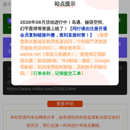
站点提示
是个人魅力的极致释放。
单个博主作品统一整合分享、素材高度去重复、逐
优势：
2026年08月活动进行中！岛遇、秘语空间、
一归档方便收藏！
幻宇星球等资源上线了！【
同行请勿注册开通
会员复制链接外搬，查到直接封禁！】
（推荐
使用火狐或谷歌浏览器访问，个别国产浏览器
严禁搬运资源链接，一经发现封号处理，素材资源
提示：
可能会无法访问）。网址发布页：
无露点、需求请绕道，关闭本站网页！
weme.ren
（请加入收藏夹）。请使用正规邮
箱注册，如QQ邮箱、163邮箱、微软、Google
等邮箱，切勿使用临时邮箱，否则收不到验证
申明：本文资源均来源网友分享，若侵犯了您的权限可以提交
码。【
订单未到，记得提交工单
】
工单处理。
此外本文章皆属于原创文章，转载请注明出处！原文链接：
https://www.vmiba.com/20493.html
重要声明
本站资源均来自网络分享，如有侵犯你的权益请私信留言
收到
留言后，我们会第一时间进行审核后删除。