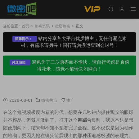
当前位置：
首页
热点资讯
微密热点
正文
站内分享各大平台优质博主，无任何漏点素
温馨提示：
材，有需求请另寻！同行请勿搬运查到会封号！
避免为了三瓜两枣而不愉快，请自行考虑是否值
付废须知
得花米，感觉不值请关闭网页！
千万别眨眼！紫月很会跳舞蹈合集，太绝了
2026-06-01
微密热点
推广
在这个短视频极度内卷的时代，想要在几秒钟内抓住观众的眼球
并不容易，但紫月做到了。打开这个
舞蹈
合集时，我原本只是想
随便划两下，结果却不知不觉看完了全程。这不仅仅是因为动作
的堆砌，更因为她在镜头前展现出的那种压迫感极强的表现力。