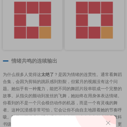
情绪共鸣的连续输出
为什么很多人觉得这
太绝了
？是因为情绪的连贯性。通常看舞蹈
合集，会因为剪辑的跳跃感到割裂，但紫月的视频没有这个问
题。她似乎有一种魔力，能把不同的舞蹈片段串联成一个完整的
故事。从指尖的颤动到发丝的飞舞，她始终在用身体表达情绪。
你看到的不是一个只会模仿动作的机器，而是一个有灵魂的舞
者。这种沉浸感非常可怕，它会让你不由自主地跟着她的节奏呼
吸。对于想要提升舞蹈表现力的人来说，这个合集简直就是教科
书级别的示范。紫月用实力证明了，舞蹈不仅是技术的展示，更