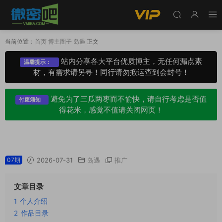
当前位置：
首页
博主圈子
岛遇
正文
站内分享各大平台优质博主，无任何漏点素
温馨提示：
材，有需求请另寻！同行请勿搬运查到会封号！
避免为了三瓜两枣而不愉快，请自行考虑是否值
付废须知
得花米，感觉不值请关闭网页！
巧克力妈妈岛遇岛屿APP专属圈子合集
07期
2026-07-31
岛遇
推广
文章目录
1
个人介绍
2
作品目录