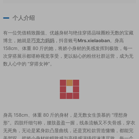
个人介绍
有一位凭借精致颜值、优越身材与绝佳穿搭品味圈粉无数的宝藏
博主，她就是
巧克力妈妈
，抖音账号
Mrs.xielaoban
。身高
158cm、体重 80 斤的她，将娇小身材的美感发挥到极致，每一
次穿搭展示都堪称视觉享受，更以贴心的粉丝社群运营，成为无
数人心中的 “穿搭女神”。
身高 158cm、体重 80 斤的身材，是无数女生羡慕的 “理想身
形”。四肢纤细匀称，腰肢盈盈一握，线条流畅又不失骨感，穿衣
无死角，无论是紧身款凸显曲线，还是宽松款营造慵懒，都能完
美驾驭，把娇小身材的精致感与高级感演绎得淋漓尽致，每一个