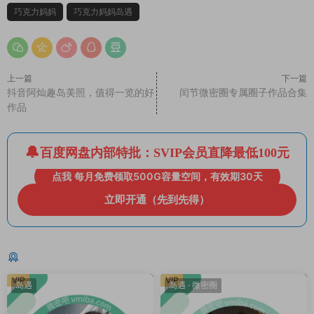
巧克力妈妈
巧克力妈妈岛遇
上一篇
下一篇
抖音阿灿趣岛美照，值得一览的好
闰节微密圈专属圈子作品合集
作品
百度网盘内部特批：SVIP会员直降最低100元
点我 每月免费领取500G容量空间，有效期30天
立即开通（先到先得）
猜你喜欢
VIP
VIP
岛遇
岛遇
·
微密圈