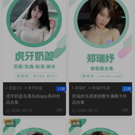
奶盖3.0
虎牙奶盖
郑瑞妤
郑瑞妤岛遇
13期
22期
虎牙奶盖岛遇
郑瑞妤微博
虎牙奶盖岛遇岛屿app系列作
郑瑞妤岛遇微密圈专属圈子作
品合集
品合集
VIP
VIP
2026-08-07
2026-08-07
VIP
VIP
岛遇
岛遇