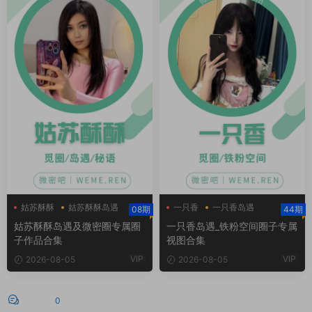
姑苏酥酥
姑苏酥酥岛遇
一只香
一只香岛遇
08期
44期
姑苏酥酥微密圈
一只香铁粉空间
姑苏酥酥岛遇及微密圈专属圈
一只香岛遇_铁粉空间圈子专属
子作品合集
视图合集
VIP
VIP
2026-08-05
2026-08-05
评论
0