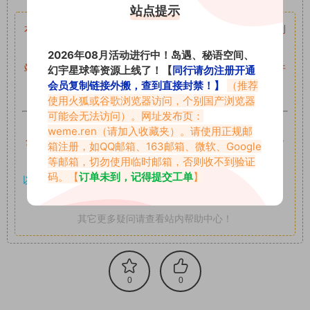
站点提示
本站资源均来自网络分享，如有侵犯你的权益请私信留言
收到
留言后，我们会第一时间进行审核后删除。
2026年08月活动进行中！岛遇、秘语空间、
站内资源为网友个人学习或测试研究使用，未经原版权作者许
幻宇星球等资源上线了！【
同行请勿注册开通
会员复制链接外搬，查到直接封禁！】
（推荐
可,禁止用于任何商业途径！请在下载24小时内删除！
使用火狐或谷歌浏览器访问，个别国产浏览器
可能会无法访问）。网址发布页：
如果遇到付费才可获取的素材，建议升级
对应的VIP。
weme.ren
（请加入收藏夹）。请使用正规邮
全站付费素材可提供补档服务
“
均有备份
”，
素材以主流网盘分
箱注册，如QQ邮箱、163邮箱、微软、Google
等邮箱，切勿使用临时邮箱，否则收不到验证
享。
码。【
订单未到，记得提交工单
】
以7z、7z分卷格式压缩，
解压应下载对应的软件操作，
电脑：
7-zip；安卓：zarchiver；苹果：解压专家
其它更多疑问请查看站内帮助中心！
0
0