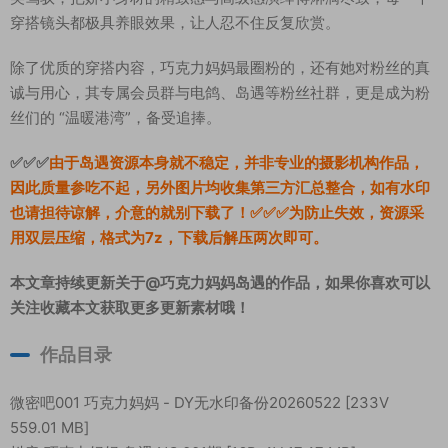
穿搭镜头都极具养眼效果，让人忍不住反复欣赏。
除了优质的穿搭内容，巧克力妈妈最圈粉的，还有她对粉丝的真
诚与用心，其专属会员群与电鸽、岛遇等粉丝社群，更是成为粉
丝们的 “温暖港湾”，备受追捧。
✅✅✅
由于岛遇资源本身就不稳定，并非专业的摄影机构作品，
因此质量参吃不起，另外图片均收集第三方汇总整合，如有水印
也请担待谅解，介意的就别下载了！✅✅✅为防止失效，资源采
用双层压缩，格式为7z，下载后解压两次即可。
本文章持续更新关于@巧克力妈妈岛遇的作品，如果你喜欢可以
关注收藏本文获取更多更新素材哦！
作品目录
微密吧001 巧克力妈妈 - DY无水印备份20260522 [233V
559.01 MB]