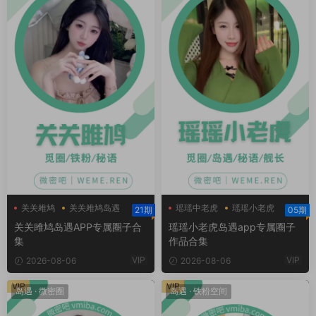
关关雎鸠
关关雎鸠岛遇
瑶瑶中老虎
瑶瑶小老虎
21期
05期
瑶瑶小老虎岛遇
关关雎鸠岛遇APP专属圈子合
瑶瑶小老虎岛遇app专属圈子
集
作品合集
VIP
VIP
2026-08-06
2026-08-06
VIP
VIP
岛遇
·
微密圈
岛遇
·
铁粉空间