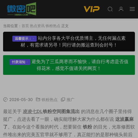
当前位置：
首页
热点资讯
铁粉热点
正文
站内分享各大平台优质博主，无任何漏点素
温馨提示：
材，有需求请另寻！同行请勿搬运查到会封号！
避免为了三瓜两枣而不愉快，请自行考虑是否值
付废须知
得花米，感觉不值请关闭网页！
凌凌七dl铁粉空间图集流出，这波赢麻了
2026-05-30
铁粉热点
推广
最近关于
凌凌七DL
铁粉空间图集流出
的消息在几个圈子里传得
挺广，点进去看了一眼，确实能理解大家为什么都在说
这波赢麻
了
。在如今这个看脸的时代，想要留住
铁粉
的目光，光靠修图软
件堆出来的完美五官早就不够用了，真正能打的是那种镜头前后