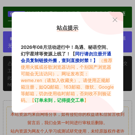
单个博主作品统一整合分享、素材高度去重复、逐
优势：
一归档方便收藏！
站点提示
严禁搬运资源链接，一经发现封号处理，素材资源
提示：
无露点、需求请绕道，关闭本站网页！
2026年08月活动进行中！岛遇、秘语空间、
幻宇星球等资源上线了！【
同行请勿注册开通
会员复制链接外搬，查到直接封禁！】
（推荐
申明：本文资源均来源网友分享，若侵犯了您的权限可以提交
使用火狐或谷歌浏览器访问，个别国产浏览器
工单处理。
可能会无法访问）。网址发布页：
此外本文章皆属于原创文章，转载请注明出处！原文链接：
weme.ren
（请加入收藏夹）。请使用正规邮
https://www.vmiba.com/20432.html
箱注册，如QQ邮箱、163邮箱、微软、Google
等邮箱，切勿使用临时邮箱，否则收不到验证
码。【
订单未到，记得提交工单
】
重要声明
本站资源均来自网络分享，如有侵犯你的权益请私信留言
收到
留言后，我们会第一时间进行审核后删除。
站内资源为网友个人学习或测试研究使用，未经原版权作者许