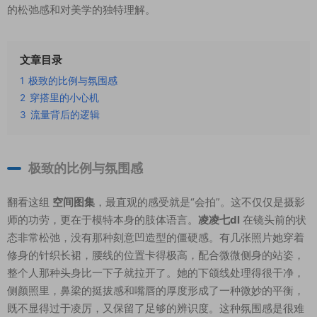
的松弛感和对美学的独特理解。
文章目录
1
极致的比例与氛围感
2
穿搭里的小心机
3
流量背后的逻辑
极致的比例与氛围感
翻看这组
空间图集
，最直观的感受就是“会拍”。这不仅仅是摄影
师的功劳，更在于模特本身的肢体语言。
凌凌七dl
在镜头前的状
态非常松弛，没有那种刻意凹造型的僵硬感。有几张照片她穿着
修身的针织长裙，腰线的位置卡得极高，配合微微侧身的站姿，
整个人那种头身比一下子就拉开了。她的下颌线处理得很干净，
侧颜照里，鼻梁的挺拔感和嘴唇的厚度形成了一种微妙的平衡，
既不显得过于凌厉，又保留了足够的辨识度。这种氛围感是很难