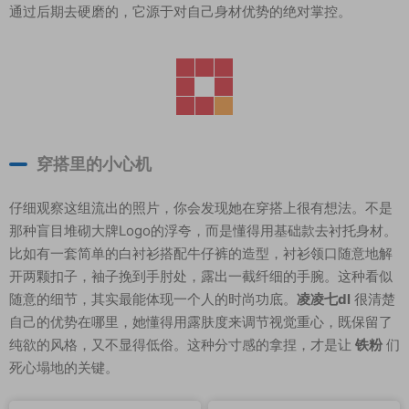
通过后期去硬磨的，它源于对自己身材优势的绝对掌控。
穿搭里的小心机
仔细观察这组流出的照片，你会发现她在穿搭上很有想法。不是
那种盲目堆砌大牌Logo的浮夸，而是懂得用基础款去衬托身材。
比如有一套简单的白衬衫搭配牛仔裤的造型，衬衫领口随意地解
开两颗扣子，袖子挽到手肘处，露出一截纤细的手腕。这种看似
随意的细节，其实最能体现一个人的时尚功底。
凌凌七dl
很清楚
自己的优势在哪里，她懂得用露肤度来调节视觉重心，既保留了
纯欲的风格，又不显得低俗。这种分寸感的拿捏，才是让
铁粉
们
死心塌地的关键。