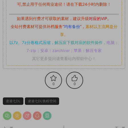
可,禁止用于任何商业途径！请在下载24小时内删除！
如果遇到付费才可获取的素材，建议升级
对应的VIP。
全站付费素材可提供补档服务
“
均有备份
”，
素材以主流网盘分
享。
以7z、7z分卷格式压缩，
解压应下载对应的软件操作，
电脑：
7-zip；安卓：zarchiver；苹果：解压专家
其它更多疑问请查看站内帮助中心！
0
0
凌凌七DL
凌凌七DL铁粉空间