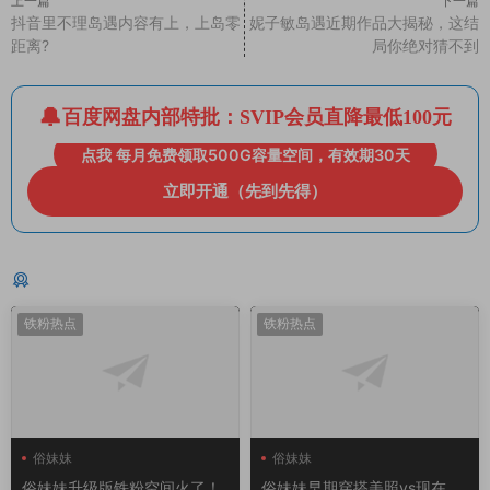
上一篇
下一篇
抖音里不理岛遇内容有上，上岛零
妮子敏岛遇近期作品大揭秘，这结
距离?
局你绝对猜不到
百度网盘内部特批：SVIP会员直降最低100元
点我 每月免费领取500G容量空间，有效期30天
立即开通（先到先得）
猜你喜欢
铁粉热点
铁粉热点
俗妹妹
俗妹妹
俗妹妹升级版铁粉空间火了！
俗妹妹早期穿搭美照vs现在，