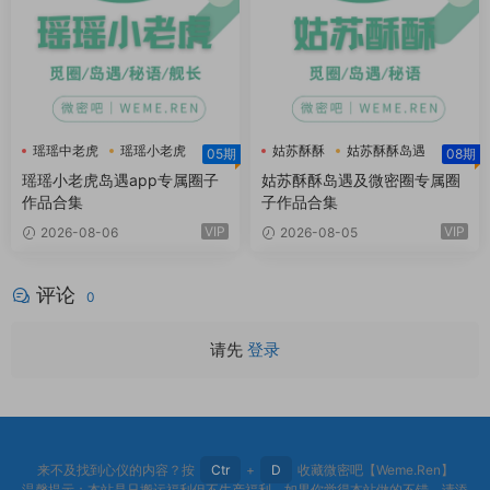
瑶瑶中老虎
瑶瑶小老虎
姑苏酥酥
姑苏酥酥岛遇
05期
08期
瑶瑶小老虎岛遇
姑苏酥酥微密圈
瑶瑶小老虎岛遇app专属圈子
姑苏酥酥岛遇及微密圈专属圈
作品合集
子作品合集
VIP
VIP
2026-08-06
2026-08-05
评论
0
请先
登录
来不及找到心仪的内容？按
Ctr
+
D
收藏微密吧【Weme.Ren】
温馨提示：本站是只搬运福利但不生产福利。如果你觉得本站做的不错，请添