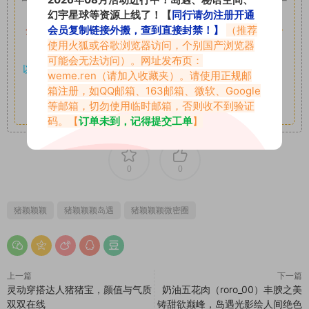
如果遇到付费才可获取的素材，建议升级
对应的VIP。
幻宇星球等资源上线了！【
同行请勿注册开通
会员复制链接外搬，查到直接封禁！】
（推荐
全站付费素材可提供补档服务
“
均有备份
”，
素材以主流网盘分
使用火狐或谷歌浏览器访问，个别国产浏览器
享。
可能会无法访问）。网址发布页：
以7z、7z分卷格式压缩，
解压应下载对应的软件操作，
电脑：
weme.ren
（请加入收藏夹）。请使用正规邮
7-zip；安卓：zarchiver；苹果：解压专家
箱注册，如QQ邮箱、163邮箱、微软、Google
等邮箱，切勿使用临时邮箱，否则收不到验证
其它更多疑问请查看站内帮助中心！
码。【
订单未到，记得提交工单
】
0
0
猪颖颖颖
猪颖颖颖岛遇
猪颖颖颖微密圈
上一篇
下一篇
灵动穿搭达人猪猪宝，颜值与气质
奶油五花肉（roro_00）丰腴之美
双双在线
铸甜欲巅峰，岛遇光影绘人间绝色