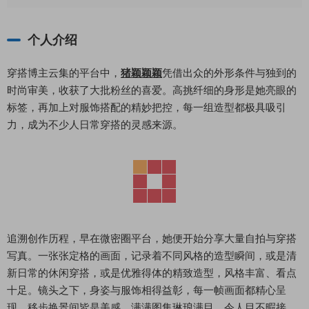
个人介绍
穿搭博主云集的平台中，
猪颖颖颖
凭借出众的外形条件与独到的
时尚审美，收获了大批粉丝的喜爱。高挑纤细的身形是她亮眼的
标签，再加上对服饰搭配的精妙把控，每一组造型都极具吸引
力，成为不少人日常穿搭的灵感来源。
追溯创作历程，早在微密圈平台，她便开始分享大量自拍与穿搭
写真。一张张定格的画面，记录着不同风格的造型瞬间，或是清
新日常的休闲穿搭，或是优雅得体的精致造型，风格丰富、看点
十足。镜头之下，身姿与服饰相得益彰，每一帧画面都精心呈
现，移步换景间皆是美感，满满图集琳琅满目，令人目不暇接。