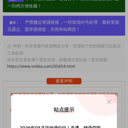
一归档方便收藏！
严禁搬运资源链接，一经发现封号处理，素材资源
提示：
无露点、需求请绕道，关闭本站网页！
申明：本文资源均来源网友分享，若侵犯了您的权限可以提交
工单处理。
此外本文章皆属于原创文章，转载请注明出处！原文链接：
https://www.vmiba.com/20404.html
重要声明
本站资源均来自网络分享，如有侵犯你的权益请私信留言
收到
留言后，我们会第一时间进行审核后删除。
站点提示
站内资源为网友个人学习或测试研究使用，未经原版权作者许
可,禁止用于任何商业途径！请在下载24小时内删除！
2026年08月活动进行中！岛遇、秘语空间、