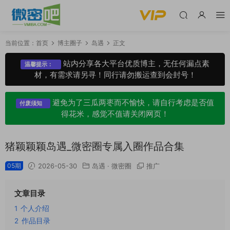
当前位置：
首页
博主圈子
岛遇
正文
站内分享各大平台优质博主，无任何漏点素
温馨提示：
材，有需求请另寻！同行请勿搬运查到会封号！
避免为了三瓜两枣而不愉快，请自行考虑是否值
付废须知
得花米，感觉不值请关闭网页！
猪颖颖颖岛遇_微密圈专属入圈作品合集
05期
2026-05-30
岛遇
·
微密圈
推广
文章目录
1
个人介绍
2
作品目录