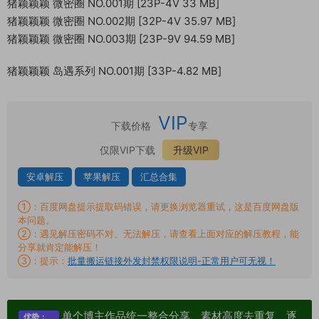
猪颖颖颖 微密圈 NO.001期 [23P-4V 33 MB]
猪颖颖颖 微密圈 NO.002期 [32P-4V 35.97 MB]
猪颖颖颖 微密圈 NO.003期 [23P-9V 94.59 MB]
猪颖颖颖 岛遇系列 NO.001期 [33P-4.82 MB]
VIP
下载价格
专享
仅限VIP下载
升级VIP
安卓解压
苹果解压
汇总合集
①：百度网盘提示提取码错误，请更换浏览器重试，这是百度网盘版
本问题。
②：遇见解压密码不对、无法解压，请查看上面对应的解压教程，能
分享就肯定能解压！
③：提示：
批量搬运链接外发封禁权限说明-正常用户可无视！
单个博主作品统一整合分享、素材高度去重复、逐
优势：