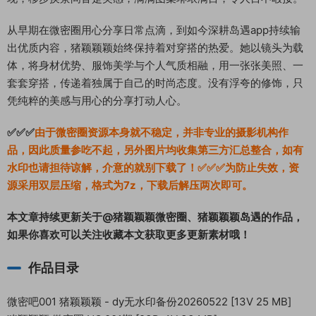
从早期在微密圈用心分享日常点滴，到如今深耕岛遇app持续输
出优质内容，猪颖颖颖始终保持着对穿搭的热爱。她以镜头为载
体，将身材优势、服饰美学与个人气质相融，用一张张美照、一
套套穿搭，传递着独属于自己的时尚态度。没有浮夸的修饰，只
凭纯粹的美感与用心的分享打动人心。
✅✅✅
由于微密圈资源本身就不稳定，并非专业的摄影机构作
品，因此质量参吃不起，另外图片均收集第三方汇总整合，如有
水印也请担待谅解，介意的就别下载了！✅✅✅为防止失效，资
源采用双层压缩，格式为7z，下载后解压两次即可。
本文章持续更新关于@猪颖颖颖微密圈、猪颖颖颖岛遇的作品，
如果你喜欢可以关注收藏本文获取更多更新素材哦！
作品目录
微密吧001 猪颖颖颖 - dy无水印备份20260522 [13V 25 MB]