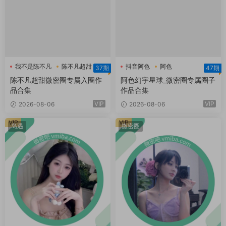
我不是陈不凡
陈不凡超甜
抖音阿色
阿色
37期
47期
陈不凡超甜微密圈
阿色幻宇星球
陈不凡超甜微密圈专属入圈作
阿色幻宇星球_微密圈专属圈子
品合集
作品合集
VIP
VIP
2026-08-06
2026-08-06
VIP
VIP
岛遇
微密圈