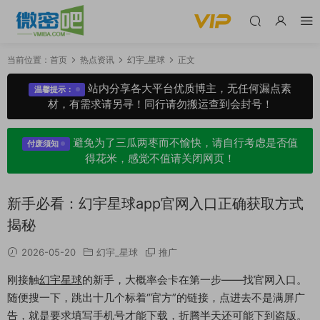
当前位置：
首页
热点资讯
幻宇_星球
正文
站内分享各大平台优质博主，无任何漏点素
温馨提示：
材，有需求请另寻！同行请勿搬运查到会封号！
避免为了三瓜两枣而不愉快，请自行考虑是否值
付废须知
得花米，感觉不值请关闭网页！
新手必看：幻宇星球app官网入口正确获取方式
揭秘
2026-05-20
幻宇_星球
推广
刚接触
幻宇星球
的新手，大概率会卡在第一步——找官网入口。
随便搜一下，跳出十几个标着“官方”的链接，点进去不是满屏广
告，就是要求填写手机号才能下载，折腾半天还可能下到盗版。