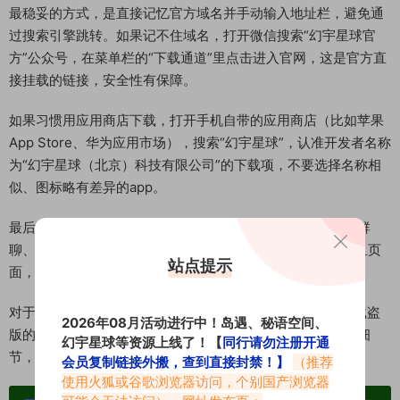
最稳妥的方式，是直接记忆官方域名并手动输入地址栏，避免通
过搜索引擎跳转。如果记不住域名，打开微信搜索“幻宇星球官
方”公众号，在菜单栏的“下载通道”里点击进入官网，这是官方直
接挂载的链接，安全性有保障。
如果习惯用应用商店下载，打开手机自带的应用商店（比如苹果
App Store、华为应用市场），搜索“幻宇星球”，认准开发者名称
为“幻宇星球（北京）科技有限公司”的下载项，不要选择名称相
似、图标略有差异的app。
最后需要提醒的是，不要扫描陌生二维码获取入口，尤其是群
聊、朋友圈里的“快速下载”二维码。这类二维码大多指向钓鱼页
站点提示
面，一旦扫描，可能会导致手机中毒或个人信息泄露。
对于新手来说，找对幻宇星球app官网入口，不仅是避免下载盗
2026年08月活动进行中！岛遇、秘语空间、
版的问题，更是保护个人信息和账号安全的第一步。多留意细
幻宇星球等资源上线了！【
同行请勿注册开通
节，认准官方渠道，就能避开绝大多数的网络陷阱。
会员复制链接外搬，查到直接封禁！】
（推荐
使用火狐或谷歌浏览器访问，个别国产浏览器