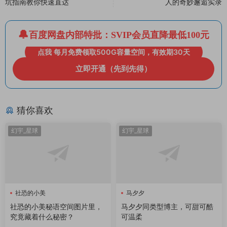
坑指南教你快速直达
人的奇妙邂逅实录
百度网盘内部特批：SVIP会员直降最低100元
点我 每月免费领取500G容量空间，有效期30天
立即开通（先到先得）
猜你喜欢
幻宇_星球
幻宇_星球
社恐的小美
马夕夕
社恐的小美秘语空间图片里，
马夕夕同类型博主，可甜可酷
究竟藏着什么秘密？
可温柔