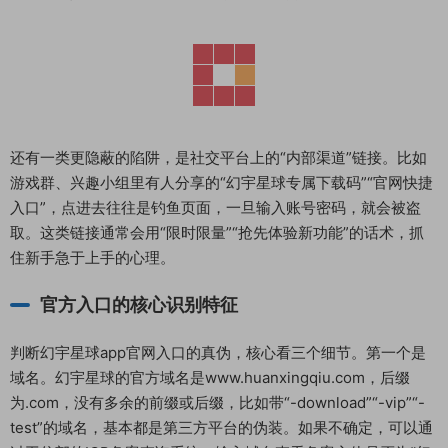
还有一类更隐蔽的陷阱，是社交平台上的“内部渠道”链接。比如
游戏群、兴趣小组里有人分享的“幻宇星球专属下载码”“官网快捷
入口”，点进去往往是钓鱼页面，一旦输入账号密码，就会被盗
取。这类链接通常会用“限时限量”“抢先体验新功能”的话术，抓
住新手急于上手的心理。
官方入口的核心识别特征
判断幻宇星球app官网入口的真伪，核心看三个细节。第一个是
域名。幻宇星球的官方域名是www.huanxingqiu.com，后缀
为.com，没有多余的前缀或后缀，比如带“-download”“-vip”“-
test”的域名，基本都是第三方平台的伪装。如果不确定，可以通