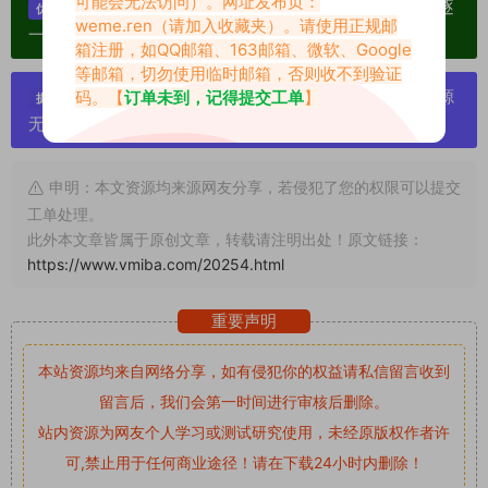
可能会无法访问）。网址发布页：
单个博主作品统一整合分享、素材高度去重复、逐
优势：
weme.ren
（请加入收藏夹）。请使用正规邮
一归档方便收藏！
箱注册，如QQ邮箱、163邮箱、微软、Google
等邮箱，切勿使用临时邮箱，否则收不到验证
严禁搬运资源链接，一经发现封号处理，素材资源
码。【
订单未到，记得提交工单
】
提示：
无露点、需求请绕道，关闭本站网页！
申明：本文资源均来源网友分享，若侵犯了您的权限可以提交
工单处理。
此外本文章皆属于原创文章，转载请注明出处！原文链接：
https://www.vmiba.com/20254.html
重要声明
本站资源均来自网络分享，如有侵犯你的权益请私信留言
收到
留言后，我们会第一时间进行审核后删除。
站内资源为网友个人学习或测试研究使用，未经原版权作者许
可,禁止用于任何商业途径！请在下载24小时内删除！