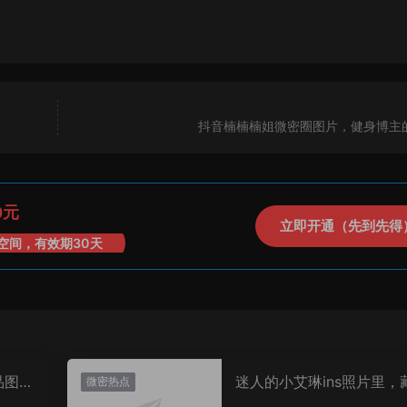
抖音楠楠楠姐微密圈图片，健身博主
0元
立即开通（先到先得
空间，有效期30天
品图
迷人的小艾琳ins照片里，
微密热点
着多少不为人知的小心思