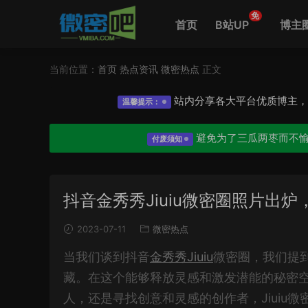
免
首页
B站UP
博主
当前位置：
首页
热点资讯
微密热点
正文
站内分享各大平台优质博主
温馨提示：
避免为了三瓜两枣而不
付废须知
抖音金秀秀Jiuiu微密圈照片出
2023-07-11
微密热点
当我们谈到抖音
金秀秀Jiuiu
微密圈，我们提
藏。在这个能够释放灵感和激发潜能的秘密
人，还是寻找创意和灵感的创作者，Jiuiu