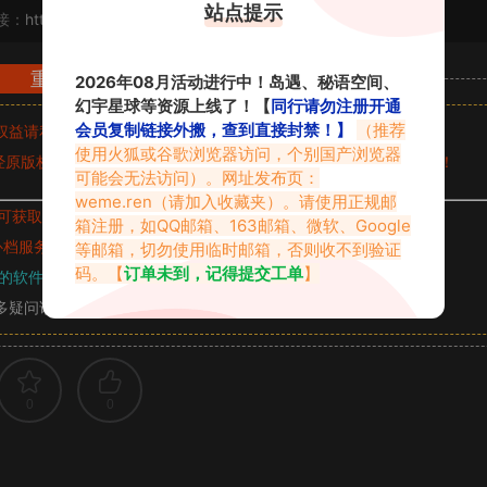
站点提示
接：
https://www.vmiba.com/2022.html
重要声明
2026年08月活动进行中！岛遇、秘语空间、
幻宇星球等资源上线了！【
同行请勿注册开通
会员复制链接外搬，查到直接封禁！】
（推荐
权益请私信留言
收到留言后，我们会第一时间进行审核后删除。
使用火狐或谷歌浏览器访问，个别国产浏览器
原版权作者许可,禁止用于任何商业途径！请在下载24小时内删除！
可能会无法访问）。网址发布页：
weme.ren
（请加入收藏夹）。请使用正规邮
可获取的素材，建议升级
对应的VIP。
箱注册，如QQ邮箱、163邮箱、微软、Google
补档服务
“
均有备份
”，
素材以主流网盘分享。
等邮箱，切勿使用临时邮箱，否则收不到验证
码。【
订单未到，记得提交工单
】
的软件操作，
电脑：7-zip；安卓：zarchiver；苹果：解压专家
多疑问请查看站内帮助中心！
0
0