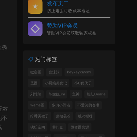
发布页二
防止走丢可收藏本地址
赞助VIP会员
赞助VIP会员获取独家权益
金秀
热门标签
微密圈
蠢沫沫
keykeykiyomi
觅圈
小厨娘美食记
小U优优子
刘雅萌
陈妮妮uni
鱼神
脸红Dearie
weme圈
多肉小野猫
不爱笑的赛琳
无数
给乔买裙子
蒹葭苍苍
桃沢樱呀
她不
成
铁粉空间
林扣弦
微密圈资源