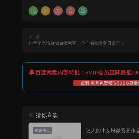
上一篇
抖音李允琦Amber微密圈，你们的允琦宝贝来了！
百度网盘内部特批：SVIP会员直降最低10
点我 每月免费领取500G容量
猜你喜欢
迷人的小艾琳微密圈作
微密热点
片，到底有多惊艳？