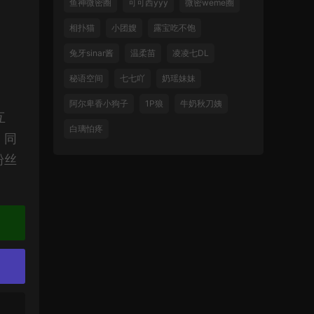
鱼神微密圈
可可西yyy
微密weme圈
相扑猫
小团嫂
露宝吃不饱
兔牙sinar酱
温柔苗
凌凌七DL
秘语空间
七七吖
奶瑶妹妹
阿尔卑香小狗子
1P狼
牛奶秋刀姨
互
白璃怕疼
，同
粉丝