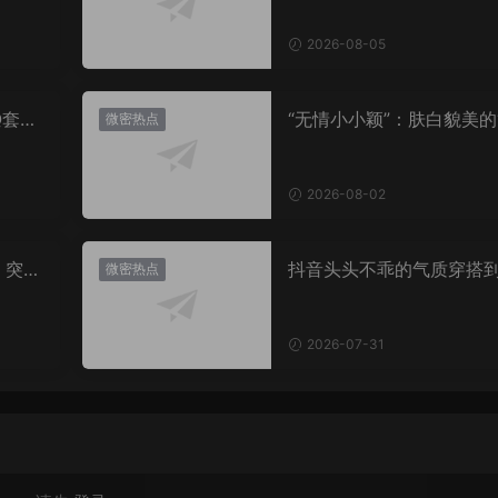
2026-08-05
Q套
“无情小小颖”：肤白貌美的
微密热点
姿兰”眼眸，微密圈里的视
盛宴
2026-08-02
，突然
抖音头头不乖的气质穿搭
微密热点
有多绝？看完想照搬整套
2026-07-31