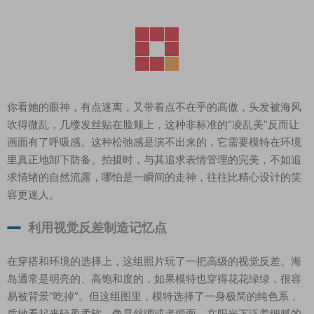
你看她的眼神，有点迷离，又带着点不在乎的高傲，头发被海风
吹得微乱，几缕发丝贴在脸颊上，这种非标准的“凌乱美”反而让
画面有了呼吸感。这种松弛感是演不出来的，它需要模特在环境
里真正地卸下防备。拍摄时，与其追求表情管理的完美，不如追
求情绪的自然流露，哪怕是一瞬间的走神，往往比精心设计的笑
容更迷人。
利用视觉反差制造记忆点
在穿搭和环境的选择上，这组照片玩了一把高级的视觉反差。海
岛通常是明亮的、高饱和度的，如果模特也穿得花花绿绿，很容
易被背景“吃掉”。但这组图里，模特选择了一身极简的纯色系，
质地看起来轻盈柔软，像是丝绸或者缎面，在阳光下泛着细腻的