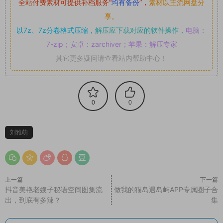
全站付费素材可提供补档服务
“
均有备份
”，
素材以主流网盘分
享。
以7z、7z分卷格式压缩，
解压应下载对应的软件操作，
电脑：
7-zip；安卓：zarchiver；苹果：解压专家
其它更多疑问请查看站内帮助中心！
0
0
刘雅萌
上一篇
下一篇
抖音美艳老嫂子秘语空间图集流
做我的猫岛遇岛屿APP专属圈子合
出，到底有多辣？
集