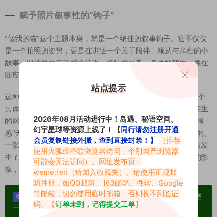
赋予照片叙事性的“钩子”
“做我的猫”这个主题本身，就是一个绝佳的叙事钩子。它不仅仅
是一个拍照的姿势，更是在讲述一个关于陪伴、顺从与亲密的小
故事。照片里的互动感非常强，模特的手势、身体的朝向，像在
回应着镜头外的某个人。
站点提示
这种互动感打破了“看照片”和“被看”的界限，把观众拉进了一个
具体的情境里。当你看这组照片时，你感觉不到是在看一个陌生
2026年08月活动进行中！岛遇、秘语空间、
的网红，而是在窥视一段私密的度假时光。这就是所谓的“氛围
幻宇星球等资源上线了！【
同行请勿注册开通
感”天花板——不是靠滤镜堆砌出来的，而是靠故事感撑起来的。
会员复制链接外搬，查到直接封禁！】
（推荐
一张好的照片，应该像电影的一帧截屏，让人忍不住去想前后发
使用火狐或谷歌浏览器访问，个别国产浏览器
生了什么。这组美图之所以爆火，就是因为它成功地把静态的影
可能会无法访问）。网址发布页：
像，变成了一种动态的情绪流动。
weme.ren
（请加入收藏夹）。请使用正规邮
箱注册，如QQ邮箱、163邮箱、微软、Google
等邮箱，切勿使用临时邮箱，否则收不到验证
单个博主作品统一整合分享、素材高度去重复、逐
优势：
码。【
订单未到，记得提交工单
】
一归档方便收藏！