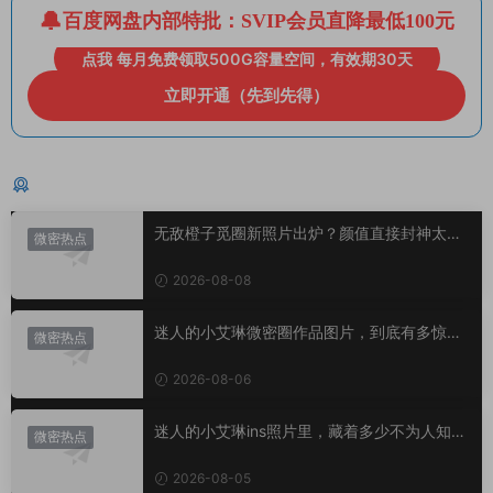
百度网盘内部特批：SVIP会员直降最低100元
点我 每月免费领取500G容量空间，有效期30天
立即开通（先到先得）
猜你喜欢
无敌橙子觅圈新照片出炉？颜值直接封神太惊
微密热点
艳！
2026-08-08
迷人的小艾琳微密圈作品图片，到底有多惊
微密热点
艳？
2026-08-06
迷人的小艾琳ins照片里，藏着多少不为人知的
微密热点
小心思？
2026-08-05