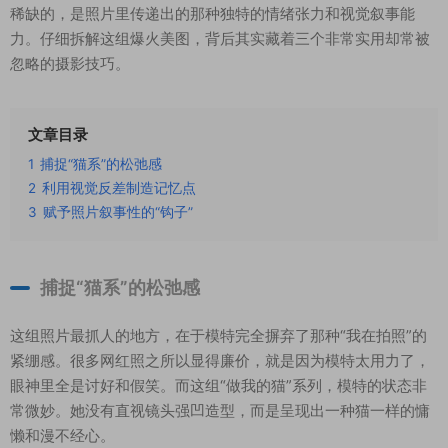
稀缺的，是照片里传递出的那种独特的情绪张力和视觉叙事能
力。仔细拆解这组爆火美图，背后其实藏着三个非常实用却常被
忽略的摄影技巧。
文章目录
1
捕捉“猫系”的松弛感
2
利用视觉反差制造记忆点
3
赋予照片叙事性的“钩子”
捕捉“猫系”的松弛感
这组照片最抓人的地方，在于模特完全摒弃了那种“我在拍照”的
紧绷感。很多网红照之所以显得廉价，就是因为模特太用力了，
眼神里全是讨好和假笑。而这组“做我的猫”系列，模特的状态非
常微妙。她没有直视镜头强凹造型，而是呈现出一种猫一样的慵
懒和漫不经心。