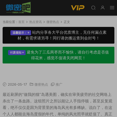
当前位置：
首页
热点资讯
微密热点
正文
站内分享各大平台优质博主，无任何漏点素
温馨提示：
材，有需求请另寻！同行请勿搬运查到会封号！
避免为了三瓜两枣而不愉快，请自行考虑是否值
付废须知
得花米，感觉不值请关闭网页！
做我的猫”岛遇美图爆火，背后藏着这3个技巧
2026-05-17
微密热点
推广
最近刷屏的“做我的猫”岛遇美图，确实在审美疲劳的社交网络上
杀出了一条血路。这组照片之所以能让人手指停顿，甚至反复观
看，绝不仅仅是因为背景里的海岛风光有多稀缺。说白了，在这
个人人都能去海岛度假的年代，单纯的风光照早就贬值了。真正