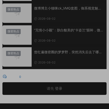
微博博主小猫咪ck_VMQ套图，御系视觉魅力
微密热点
代表
2026-08-02
“无情小小颖”：肤白貌美的“卡姿兰”眼眸，微密
微密热点
圈里的视觉盛宴
2026-08-02
曾红遍微密圈的梦梦野，突然消失后去了哪
微密热点
里？
2026-08-02
评论
0
请先
登录