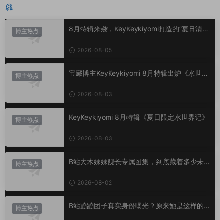
猜你喜欢
8月特辑来袭，KeyKeykiyomi打造的“夏日清凉
博主热点
美学”
2026-08-05
宝藏博主KeyKeykiyomi 8月特辑出炉《水世界
博主热点
记》甜度爆表，已循环N遍！
2026-08-03
KeyKeykiyomi 8月特辑《夏日限定水世界记》
博主热点
2026-08-03
B站大木妹妹舰长专属图集，到底藏着多少未
博主热点
公开内容？
2026-08-02
B站蹦蹦团子真实身份曝光？原来她是这样的U
博主热点
P主