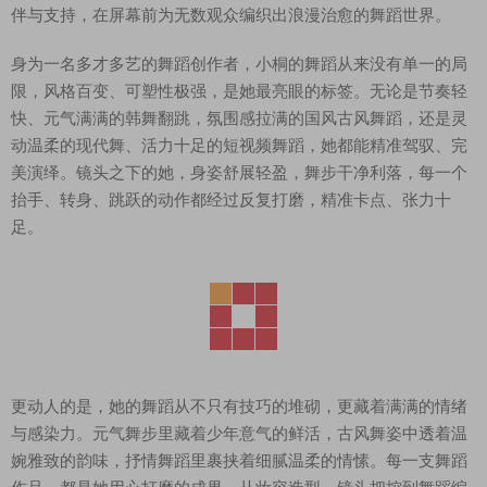
伴与支持，在屏幕前为无数观众编织出浪漫治愈的舞蹈世界。
身为一名多才多艺的舞蹈创作者，小桐的舞蹈从来没有单一的局
限，风格百变、可塑性极强，是她最亮眼的标签。无论是节奏轻
快、元气满满的韩舞翻跳，氛围感拉满的国风古风舞蹈，还是灵
动温柔的现代舞、活力十足的短视频舞蹈，她都能精准驾驭、完
美演绎。镜头之下的她，身姿舒展轻盈，舞步干净利落，每一个
抬手、转身、跳跃的动作都经过反复打磨，精准卡点、张力十
足。
更动人的是，她的舞蹈从不只有技巧的堆砌，更藏着满满的情绪
与感染力。元气舞步里藏着少年意气的鲜活，古风舞姿中透着温
婉雅致的韵味，抒情舞蹈里裹挟着细腻温柔的情愫。每一支舞蹈