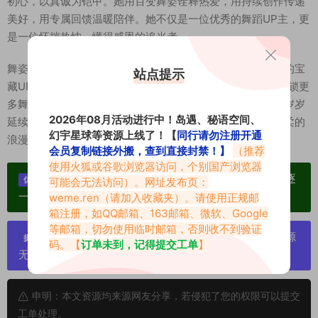
初心，以真诚为铠甲。她用百变舞姿诠释热爱，用持续创作传递
美好，用专属回馈温暖陪伴。她不仅是一位优秀的舞蹈UP主，更
是一位怀揣热忱、懂得感恩的追光者。
舞姿不负热爱，温柔不负相逢。愿这位多才多艺、真诚纯粹的宝
站点提示
藏UP主，能够在舞蹈的道路上步履不停、闪闪发光，持续解锁更
多舞蹈风格，带来更多惊艳作品。也愿这份双向奔赴的美好岁岁
2026年08月活动进行中！岛遇、秘语空间、
延续，让更多人遇见小桐的舞蹈，邂逅独属于这份热爱与温柔的
幻宇星球等资源上线了！【
同行请勿注册开通
浪漫。
会员复制链接外搬，查到直接封禁！】
（推荐
使用火狐或谷歌浏览器访问，个别国产浏览器
单个博主作品统一整合分享、素材高度去重复、逐
优势：
可能会无法访问）。网址发布页：
一归档方便收藏！
weme.ren
（请加入收藏夹）。请使用正规邮
箱注册，如QQ邮箱、163邮箱、微软、Google
等邮箱，切勿使用临时邮箱，否则收不到验证
严禁搬运资源链接，一经发现封号处理，素材资源
提示：
码。【
订单未到，记得提交工单
】
无露点、需求请绕道，关闭本站网页！
申明：本文资源均来源网友分享，若侵犯了您的权限可以提交
工单处理。