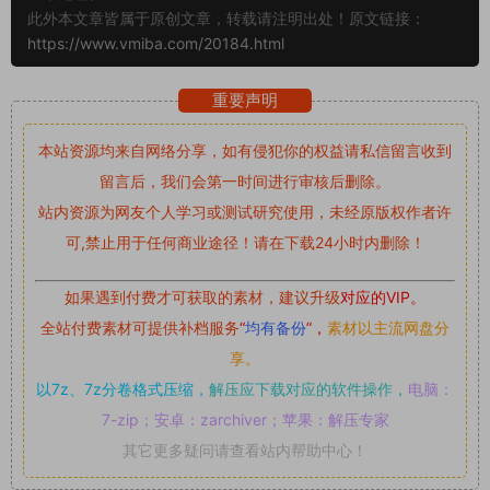
此外本文章皆属于原创文章，转载请注明出处！原文链接：
https://www.vmiba.com/20184.html
重要声明
本站资源均来自网络分享，如有侵犯你的权益请私信留言
收到
留言后，我们会第一时间进行审核后删除。
站内资源为网友个人学习或测试研究使用，未经原版权作者许
可,禁止用于任何商业途径！请在下载24小时内删除！
如果遇到付费才可获取的素材，建议升级
对应的VIP。
全站付费素材可提供补档服务
“
均有备份
”，
素材以主流网盘分
享。
以7z、7z分卷格式压缩，
解压应下载对应的软件操作，
电脑：
7-zip；安卓：zarchiver；苹果：解压专家
其它更多疑问请查看站内帮助中心！