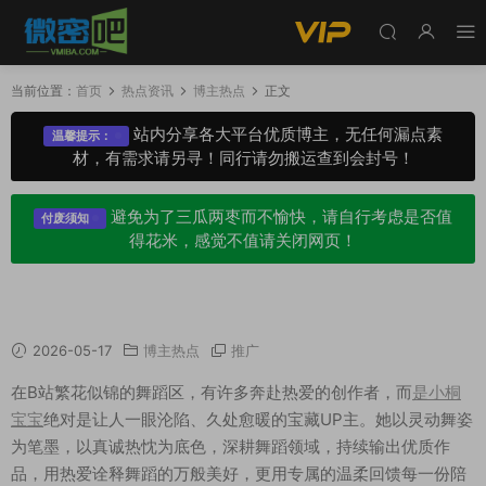
当前位置：
首页
热点资讯
博主热点
正文
站内分享各大平台优质博主，无任何漏点素
温馨提示：
材，有需求请另寻！同行请勿搬运查到会封号！
避免为了三瓜两枣而不愉快，请自行考虑是否值
付废须知
得花米，感觉不值请关闭网页！
是小桐宝宝个人介绍，舞蹈宝藏UP主
2026-05-17
博主热点
推广
在B站繁花似锦的舞蹈区，有许多奔赴热爱的创作者，而
是小桐
宝宝
绝对是让人一眼沦陷、久处愈暖的宝藏UP主。她以灵动舞姿
为笔墨，以真诚热忱为底色，深耕舞蹈领域，持续输出优质作
品，用热爱诠释舞蹈的万般美好，更用专属的温柔回馈每一份陪