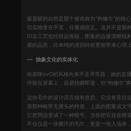
最显眼的自然是那个被戏称为“狗修巾”的核
但实物拿在手里，分量感很足。这并不是那
印染工艺也经得起推敲，图案的边缘清晰锐
着的品质，比单纯的虚拟特效更能带来心理
抽象文化的实体化
哈基咪ovO的风格向来不走寻常路，她的直
停留在屏幕上，容易转瞬即逝，但“狗修巾”
这块毛巾的设计语言很有意思。它没有盲目追求
里那种略带无厘头的特质。上面的图案或文
它把周边变成了一种暗号。当你把它挂在椅
不仅仅是一块擦汗的毛巾，更是一张入场券