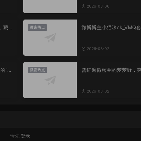
2026-08-06
，藏
微博博主小猫咪ck_VMQ套
微密热点
思？
图，御系视觉魅力代表
2026-08-02
的“卡
曾红遍微密圈的梦梦野，
微密热点
视觉
消失后去了哪里？
2026-08-02
请先
登录