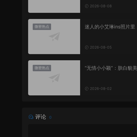
2026-08-08
迷人的小艾琳ins照片里
微密热点
着多少不为人知的小心
2026-08-05
“无情小小颖”：肤白貌美
微密热点
姿兰”眼眸，微密圈里的
盛宴
2026-08-02
评论
0