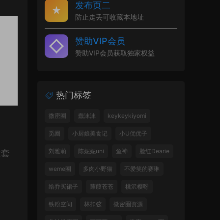
发布页二
防止走丢可收藏本地址
赞助VIP会员
赞助VIP会员获取独家权益
热门标签
微密圈
蠢沫沫
keykeykiyomi
觅圈
小厨娘美食记
小U优优子
刘雅萌
陈妮妮uni
鱼神
脸红Dearie
这套
。
weme圈
多肉小野猫
不爱笑的赛琳
给乔买裙子
蒹葭苍苍
桃沢樱呀
铁粉空间
林扣弦
微密圈资源