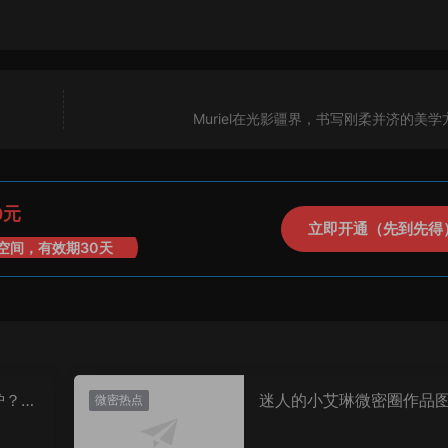
Muriel在光影疆界，书写刚柔并济的美学
0元
立即开通（先到先得
空间，有效期30天
炉？颜
迷人的小艾琳微密圈作品
微密热点
片，到底有多惊艳？