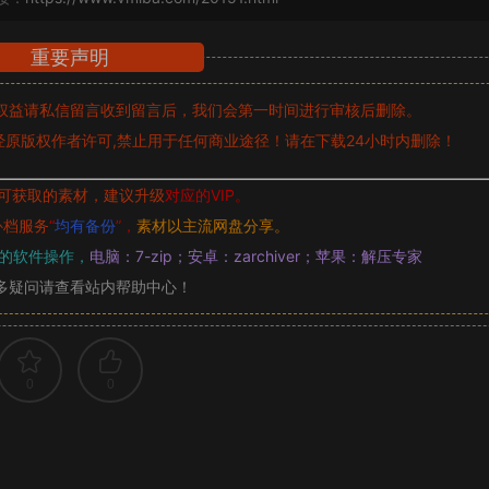
重要声明
权益请私信留言
收到留言后，我们会第一时间进行审核后删除。
原版权作者许可,禁止用于任何商业途径！请在下载24小时内删除！
可获取的素材，建议升级
对应的VIP。
补档服务
“
均有备份
”，
素材以主流网盘分享。
的软件操作，
电脑：7-zip；安卓：zarchiver；苹果：解压专家
多疑问请查看站内帮助中心！
0
0