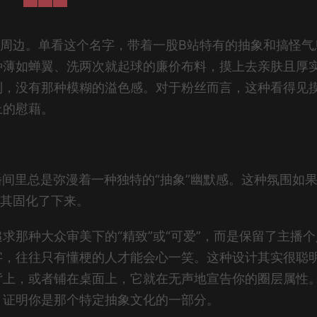
心周边。单看这个名字，带着一股B站特有的抽象和搞怪气
种薄如蝉翼、洗两次就起球的廉价布料，摸上去亲肤且厚
利，没有那种模糊的溢色感。对于粉丝而言，这种看得见
上的慰藉。
播间里总是弥漫着一种独特的“抽象”幽默感。这种氛围如
将其固化了下来。
那种大众审美下的“精致”或“可爱”，而是保留了主播个人
字，往往只有懂梗的人才能会心一笑。这种设计其实很聪
背上，或者铺在桌面上，它就在无声地宣告你的圈层属性
，证明你是那个特定抽象文化的一部分。