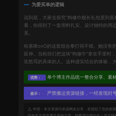
为爱买单的逻辑
说到底，大家去探究“狗修巾舰长礼包里到底
看，你得到了一套用料扎实、设计独特的周
系。
哈基咪ovO的这套组合拳打得不错。她没有
延伸。当粉丝们把这块“狗修巾”拿在手里时
笑怒骂的具体的人。这种虚实结合的体验，
单个博主作品统一整合分享、素
优势：
严禁搬运资源链接，一经发现封
提示：
申明：本文资源均来源网友分享，若侵犯了您的权限
此外本文章皆属于原创文章，转载请注明出处！原文链