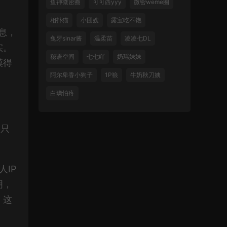
鱼神微密圈
可可西yyy
微密weme圈
相扑猫
小团嫂
露宝吃不饱
息，
兔牙sinar酱
温柔苗
凌凌七DL
实。
秘语空间
七七吖
奶瑶妹妹
摸得
阿尔卑香小狗子
1P狼
牛奶秋刀姨
白璃怕疼
果只
IP
明，
。这