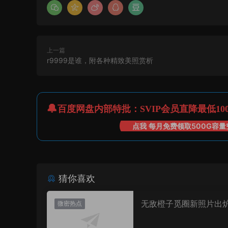
上一篇
r9999是谁，附各种精致美照赏析
百度网盘内部特批：SVIP会员直降最低10
点我 每月免费领取500G容量
猜你喜欢
无敌橙子觅圈新照片出
微密热点
值直接封神太惊艳！