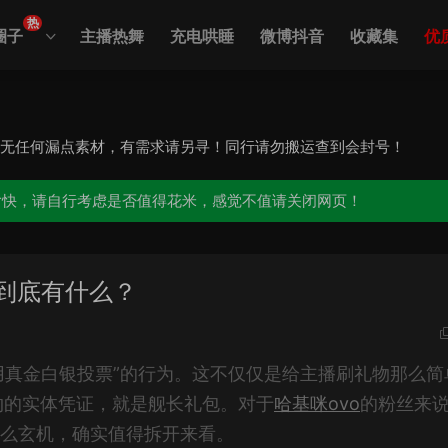
热
圈子
主播热舞
充电哄睡
微博抖音
收藏集
优
，无任何漏点素材，有需求请另寻！同行请勿搬运查到会封号！
愉快，请自行考虑是否值得花米，感觉不值请关闭网页！
里到底有什么？
用真金白银投票”的行为。这不仅仅是给主播刷礼物那么简
约的实体凭证，就是舰长礼包。对于
哈基咪ovo
的粉丝来
什么玄机，确实值得拆开来看。