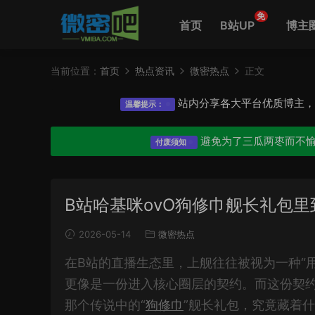
免
首页
B站UP
博主
当前位置：
首页
热点资讯
微密热点
正文
站内分享各大平台优质博主
温馨提示：
避免为了三瓜两枣而不
付废须知
B站哈基咪ovO狗修巾舰长礼包
2026-05-14
微密热点
在B站的直播生态里，上舰往往被视为一种“
更像是一份进入核心圈层的契约。而这份契
那个传说中的“
狗修巾
”舰长礼包，究竟藏着