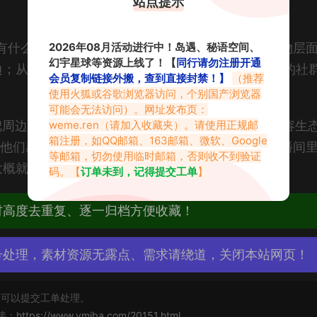
站点提示
2026年08月活动进行中！岛遇、秘语空间、
有什么”，本质上是在探究这份投入是否值得。从实物层
幻宇星球等资源上线了！【
同行请勿注册开通
边；从精神层面看，你获得了一种身份认同和更紧密的社
会员复制链接外搬，查到直接封禁！】
（推荐
使用火狐或谷歌浏览器访问，个别国产浏览器
可能会无法访问）。网址发布页：
weme.ren
（请加入收藏夹）。请使用正规邮
把周边仅仅当作敛财的工具，而是把它做成了自己内容生
箱注册，如QQ邮箱、163邮箱、微软、Google
，他们感受到的不仅仅是布料的纹理，还有那个在直播间
等邮箱，切勿使用临时邮箱，否则收不到验证
大概就是虚拟主播经济最迷人的地方。
码。【
订单未到，记得提交工单
】
材高度去重复、逐一归档方便收藏！
号处理，素材资源无露点、需求请绕道，关闭本站网页！
可以提交工单处理。
接：
https://www.vmiba.com/20151.html