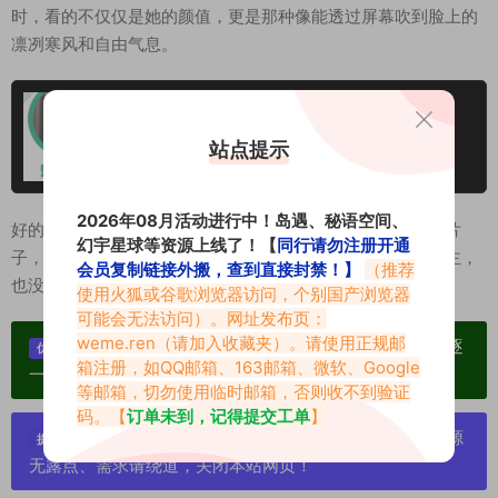
时，看的不仅仅是她的颜值，更是那种像能透过屏幕吹到脸上的
凛冽寒风和自由气息。
乐乐奶冰岛遇岛屿APP专属圈子合集
站点提示
2026-06-11
2026年08月活动进行中！岛遇、秘语空间、
好的照片是有温度的，哪怕拍的是零度的冰岛。乐乐奶这组片
幻宇星球等资源上线了！【
同行请勿注册开通
子，把那种清冷孤寂的美感演绎得恰到好处，既没有喧宾夺主，
会员复制链接外搬，查到直接封禁！】
（推荐
也没有沦为背景板。这才是这趟“冰岛遇”最值得细看的地方。
使用火狐或谷歌浏览器访问，个别国产浏览器
可能会无法访问）。网址发布页：
weme.ren
（请加入收藏夹）。请使用正规邮
单个博主作品统一整合分享、素材高度去重复、逐
优势：
箱注册，如QQ邮箱、163邮箱、微软、Google
一归档方便收藏！
等邮箱，切勿使用临时邮箱，否则收不到验证
码。【
订单未到，记得提交工单
】
严禁搬运资源链接，一经发现封号处理，素材资源
提示：
无露点、需求请绕道，关闭本站网页！