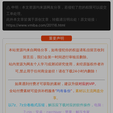
申明：本文资源均来源网友分享，若侵犯了您的权限可以提交
工单处理。
此外本文章皆属于原创文章，转载请注明出处！原文链接：
https://www.vmiba.com/20116.html
重要声明
本站资源均来自网络分享，如有侵犯你的权益请私信留言
收到
留言后，我们会第一时间进行审核后删除。
站内资源为网友个人学习或测试研究使用，未经原版权作者许
可,禁止用于任何商业途径！请在下载24小时内删除！
如果遇到付费才可获取的素材，建议升级
对应的VIP。
全站付费素材可提供补档服务
“
均有备份
”，
素材以主流网盘分
享。
以7z、7z分卷格式压缩，
解压应下载对应的软件操作，
电脑：
7-zip；安卓：zarchiver；苹果：解压专家