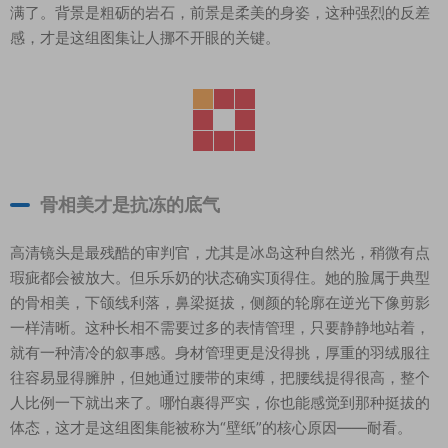
满了。背景是粗砺的岩石，前景是柔美的身姿，这种强烈的反差
感，才是这组图集让人挪不开眼的关键。
骨相美才是抗冻的底气
高清镜头是最残酷的审判官，尤其是冰岛这种自然光，稍微有点
瑕疵都会被放大。但乐乐奶的状态确实顶得住。她的脸属于典型
的骨相美，下颌线利落，鼻梁挺拔，侧颜的轮廓在逆光下像剪影
一样清晰。这种长相不需要过多的表情管理，只要静静地站着，
就有一种清冷的叙事感。身材管理更是没得挑，厚重的羽绒服往
往容易显得臃肿，但她通过腰带的束缚，把腰线提得很高，整个
人比例一下就出来了。哪怕裹得严实，你也能感觉到那种挺拔的
体态，这才是这组图集能被称为“壁纸”的核心原因——耐看。