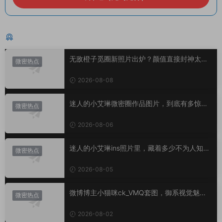
猜你喜欢
无敌橙子觅圈新照片出炉？颜值直接封神太惊
微密热点
艳！
2026-08-08
迷人的小艾琳微密圈作品图片，到底有多惊
微密热点
艳？
2026-08-06
迷人的小艾琳ins照片里，藏着多少不为人知的
微密热点
小心思？
2026-08-05
微博博主小猫咪ck_VMQ套图，御系视觉魅力
微密热点
代表
2026-08-02