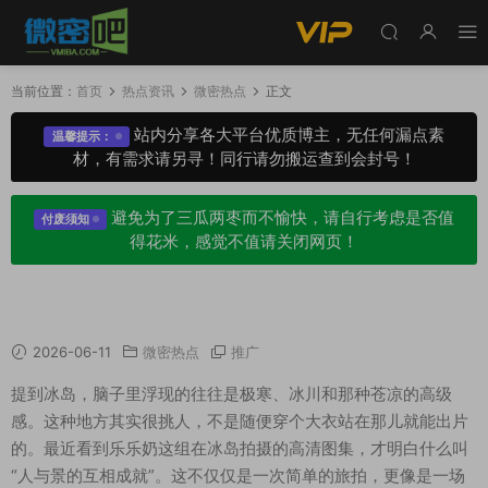
当前位置：
首页
热点资讯
微密热点
正文
站内分享各大平台优质博主，无任何漏点素
温馨提示：
材，有需求请另寻！同行请勿搬运查到会封号！
避免为了三瓜两枣而不愉快，请自行考虑是否值
付废须知
得花米，感觉不值请关闭网页！
绝美！乐乐奶冰岛遇高清图集，每一张都是壁纸
2026-06-11
微密热点
推广
提到冰岛，脑子里浮现的往往是极寒、冰川和那种苍凉的高级
感。这种地方其实很挑人，不是随便穿个大衣站在那儿就能出片
的。最近看到乐乐奶这组在冰岛拍摄的高清图集，才明白什么叫
“人与景的互相成就”。这不仅仅是一次简单的旅拍，更像是一场