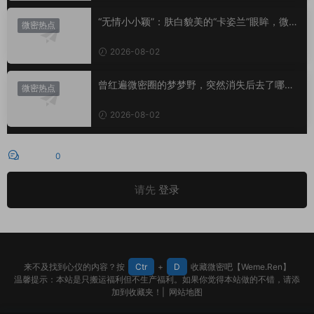
“无情小小颖”：肤白貌美的“卡姿兰”眼眸，微密
微密热点
圈里的视觉盛宴
2026-08-02
曾红遍微密圈的梦梦野，突然消失后去了哪
微密热点
里？
2026-08-02
评论
0
请先
登录
来不及找到心仪的内容？按
Ctr
+
D
收藏微密吧【Weme.Ren】
温馨提示：本站是只搬运福利但不生产福利。如果你觉得本站做的不错，请添
加到收藏夹！|
网站地图