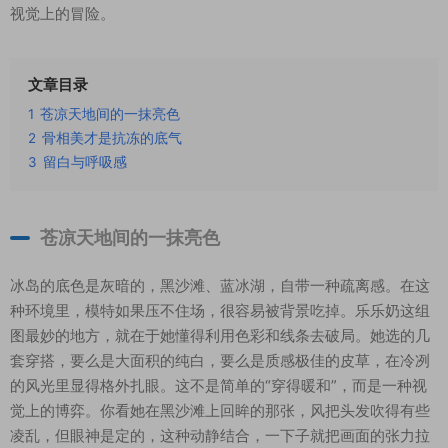
视觉上的冒险。
文章目录
1
苍凉天地间的一抹亮色
2
骨相美才是抗冻的底气
3
留白与呼吸感
苍凉天地间的一抹亮色
冰岛的底色是灰暗的，黑沙滩、蓝冰湖，自带一种疏离感。在这
种环境里，模特如果压不住场，很容易被背景吃掉。乐乐奶这组
图最妙的地方，就在于她懂得利用色彩和线条去破局。她选的几
套穿搭，要么是大面积的纯白，要么是质感极佳的皮草，在冷冽
的风光里显得格外扎眼。这不是简单的“穿得暖和”，而是一种视
觉上的博弈。你看她在黑沙滩上回眸的那张，风把头发吹得有些
凌乱，但眼神是定的，这种动静结合，一下子就把画面的张力拉