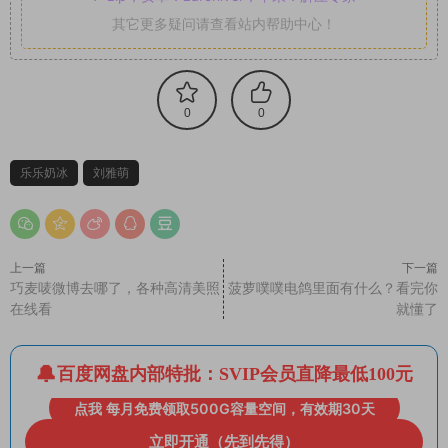
其它更多疑问请查看站内帮助中心！
0
0
乐乐奶冰
刘雅萌
上一篇
下一篇
巧麦唛微博去哪了，各种高清美照
菠萝噗噗电鸽里面有什么？看完你
在线看
就懂了
百度网盘内部特批：SVIP会员直降最低100元
点我 每月免费领取500G容量空间，有效期30天
立即开通（先到先得）