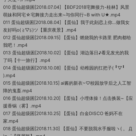
010 蛋仙超级困[2018.07.04] 【BDF2018宅舞接力-桂林】风景
萌妹和阿宅☆宅舞接力走出来~与你同行~B with U★.mp4
011 蛋仙超级困[2018.08.04] 【蛋仙】我于此刻恋上你...做我女
友好吗o( ≧▽≦)ツ【重庆夜景】.mp4
012 蛋仙超级困[2018.09.15] 【蛋仙】燃烧我的卡路里 肥肉都给
我吧！.mp4
013 蛋仙超级困[2018.10.02] 【蛋仙】湖边落日♪看见发光的我
了吗【十一旅行】.mp4
014 蛋仙超级困[2018.10.08] 【蛋仙】幼稚园的扛把子( ╹▽╹
).mp4
015 蛋仙超级困[2018.10.15] ai酱的新衣~♡校园放学后之人工智
障的鬼畜.mp4
016 蛋仙超级困[2018.10.20] 【蛋仙】小埋体操！点击换装~【应
援香锅（雾】.mp4
017 蛋仙超级困[2018.10.25] 【蛋仙】白金DISCO 爸妈不在
家.mp4
018 蛋仙超级困[2018.11.30] 【蛋仙】不要脱我水手服啦ヽ( 。 Д