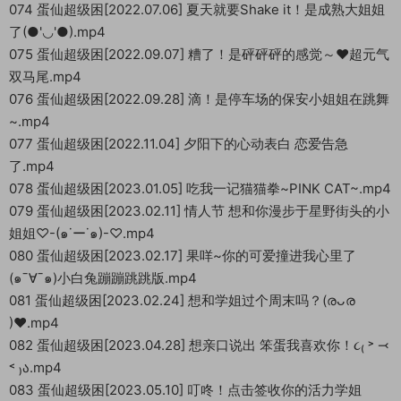
074 蛋仙超级困[2022.07.06] 夏天就要Shake it！是成熟大姐姐
了(●'◡'●).mp4
075 蛋仙超级困[2022.09.07] 糟了！是砰砰砰的感觉～❤️超元气
双马尾.mp4
076 蛋仙超级困[2022.09.28] 滴！是停车场的保安小姐姐在跳舞
~.mp4
077 蛋仙超级困[2022.11.04] 夕阳下的心动表白 恋爱告急
了.mp4
078 蛋仙超级困[2023.01.05] 吃我一记猫猫拳~PINK CAT~.mp4
079 蛋仙超级困[2023.02.11] 情人节 想和你漫步于星野街头的小
姐姐♡-(๑˙ー˙๑)-♡.mp4
080 蛋仙超级困[2023.02.17] 果咩~你的可爱撞进我心里了
(๑ˉ∀ˉ๑)小白兔蹦蹦跳跳版.mp4
081 蛋仙超级困[2023.02.24] 想和学姐过个周末吗？(രᴗര
)♥.mp4
082 蛋仙超级困[2023.04.28] 想亲口说出 笨蛋我喜欢你！૮₍ ˃ ⤙
˂ ₎ა.mp4
083 蛋仙超级困[2023.05.10] 叮咚！点击签收你的活力学姐