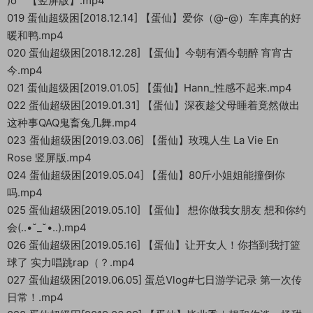
)o゜【竖屏版】.mp4
019 蛋仙超级困[2018.12.14] 【蛋仙】爱你（@-@）车库真的好
暖和鸭.mp4
020 蛋仙超级困[2018.12.28] 【蛋仙】今朝有酒今朝醉 宵宵古
今.mp4
021 蛋仙超级困[2019.01.05] 【蛋仙】Hann_性感不起来.mp4
022 蛋仙超级困[2019.01.31] 【蛋仙】深夜趁父母睡着竟然做出
这种事QAQ鬼畜兔几舞.mp4
023 蛋仙超级困[2019.03.06] 【蛋仙】玫瑰人生 La Vie En
Rose 竖屏版.mp4
024 蛋仙超级困[2019.05.04] 【蛋仙】80斤小姐姐能撞倒你
吗.mp4
025 蛋仙超级困[2019.05.10] 【蛋仙】 想你做我女朋友 想和你约
会(..•˘_˘•..).mp4
026 蛋仙超级困[2019.05.16] 【蛋仙】让开女人！你挡到我打篮
球了 实力唱跳rap（？.mp4
027 蛋仙超级困[2019.06.05] 蛋总Vlog#七日游学记录 第一次传
日常！.mp4