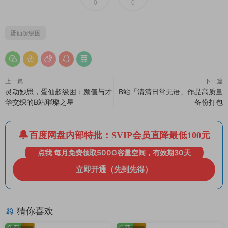
0
0
蛋仙超级困
上一篇
下一篇
灵动妙思，蛋仙超级困：颜值与才
B站「清清日常无语」作品高质量
华交织的B站璀璨之星
备份打包
百度网盘内部特批：SVIP会员直降最低100元
点我 每月免费领取500G容量空间，有效期30天
立即开通（先到先得）
猜你喜欢
免费
免费