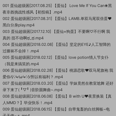
001 蛋仙超级困[2017.08.25] 【蛋仙】 Love Me If You Can❀黑
夜非酋挑战性感风【初投稿】.mp4
002 蛋仙超级困[2017.08.31] 【蛋仙】LAMB.单双马尾双倍蛋♥
黑白分身play.mp4
003 蛋仙超级困[2017.12.10] 【蛋仙×狗蛋】不要啊♡不行啊 我
真的 扭不动啊ಥ_ಥ.mp4
004 蛋仙超级困[2018.02.08] 【蛋仙】坚定的EYE♪人工智障的
过膝袜不会掉！.mp4
005 蛋仙超级困[2018.02.12] 【蛋仙】love potion情人节女仆
（我是来搞笑的.mp4
006 蛋仙超级困[2018.02.28] 【蛋仙】桃源恋歌❤双马尾旗袍 我
爱你⁄(⁄ ⁄•⁄ω⁄•⁄ ⁄)⁄所以有福利？.mp4
007 蛋仙超级困[2018.03.20] 【蛋仙】学妹竟然在教室尬舞 还好
录下来了( ╹▽╹ )音阶圆舞曲~.mp4
008 蛋仙超级困[2018.06.08] 【蛋仙】B with U♥夜景换装【真
人MMD？】毕业快乐！.mp4
009 蛋仙超级困[2018.06.15] 【蛋仙】自带鬼畜的白丝脚板~电
子天使~♬.mp4