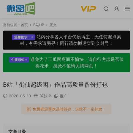
当前位置：
首页
B站UP
正文
站内分享各大平台优质博主，无任何漏点素
温馨提示：
材，有需求请另寻！同行请勿搬运查到会封号！
避免为了三瓜两枣而不愉快，请自行考虑是否值
付废须知
得花米，感觉不值请关闭网页！
B站「蛋仙超级困」作品高质量备份打包
2026-05-10
B站UP
推广
免费资源喜欢及时转存，失效不一定补发！
文章目录