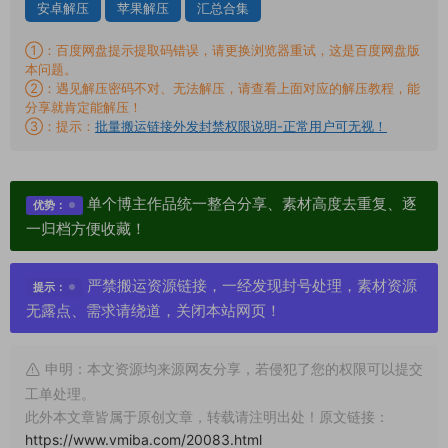
安卓解压
苹果解压
汇总合集
①：百度网盘提示提取码错误，请更换浏览器重试，这是百度网盘版
本问题。
②：遇见解压密码不对、无法解压，请查看上面对应的解压教程，能
分享就肯定能解压！
③：提示：
批量搬运链接外发封禁权限说明-正常用户可无视！
单个博主作品统一整合分享、素材高度去重复、逐
优势：
一归档方便收藏！
严禁搬运资源链接，一经发现封号处理，素材资源
提示：
无露点、需求请绕道，关闭本站网页！
申明：本文资源均来源网友分享，若侵犯了您的权限可以提交
工单处理。
此外本文章皆属于原创文章，转载请注明出处！原文链接：
https://www.vmiba.com/20083.html