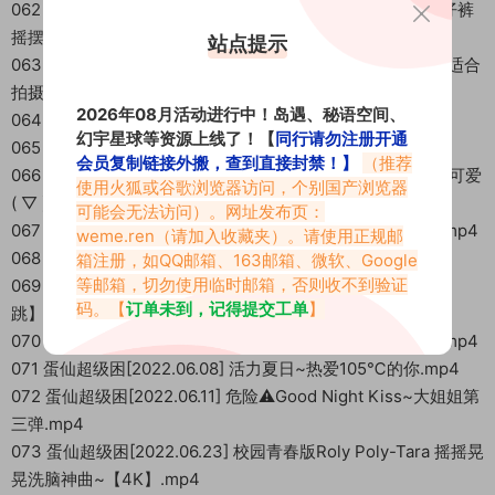
062 蛋仙超级困[2021.07.11] 你的夏日水蜜桃 SO CRAZY牛仔裤
摇摆起来~.mp4
站点提示
063 蛋仙超级困[2021.08.21] 163 39kg的6套穿搭展示 一些适合
拍摄的.mp4
2026年08月活动进行中！岛遇、秘语空间、
064 蛋仙超级困[2022.01.06] 横屏.mp4
幻宇星球等资源上线了！【
同行请勿注册开通
065 蛋仙超级困[2022.01.06] 竖屏.mp4
会员复制链接外搬，查到直接封禁！】
（推荐
066 蛋仙超级困[2022.02.19] 如果我是可爱的女孩子 那你是可爱
使用火狐或谷歌浏览器访问，个别国产浏览器
( ▽ ).mp4
可能会无法访问）。网址发布页：
067 蛋仙超级困[2022.03.31] 教室偷偷跳 超级敏感♪(^∇^ ).mp4
weme.ren
（请加入收藏夹）。请使用正规邮
068 蛋仙超级困[2022.04.15] 有 点 撩 再 看 一 次.mp4
箱注册，如QQ邮箱、163邮箱、微软、Google
等邮箱，切勿使用临时邮箱，否则收不到验证
069 蛋仙超级困[2022.04.20] 电动马达小兔兔 ♫Bunny【试
码。【
订单未到，记得提交工单
】
跳】.mp4
070 蛋仙超级困[2022.04.24] 大 姐 姐 互 撩 指 南 旗 袍 版.mp4
071 蛋仙超级困[2022.06.08] 活力夏日~热爱105℃的你.mp4
072 蛋仙超级困[2022.06.11] 危险⚠Good Night Kiss~大姐姐第
三弹.mp4
073 蛋仙超级困[2022.06.23] 校园青春版Roly Poly-Tara 摇摇晃
晃洗脑神曲~【4K】.mp4