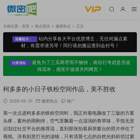
当前位置：
首页
热点资讯
微密热点
正文
站内分享各大平台优质博主，无任何漏点素
温馨提示：
材，有需求请另寻！同行请勿搬运查到会封号！
避免为了三瓜两枣而不愉快，请自行考虑是否值
付废须知
得花米，感觉不值请关闭网页！
柯多多的小日子铁粉空间作品，美不胜收
2026-05-31
微密热点
推广
第一次点进柯多多的铁粉空间时，我正对着电脑改了三版的方案
头疼，窗外的雨刚停，空气里飘着一点湿润的青草味，手指无意
识划过社交平台的推荐流，直到那张拍着厨房窗台的照片停住了
视线。没有刻意打光的滤镜，只有清晨七点的自然光斜斜切过窗