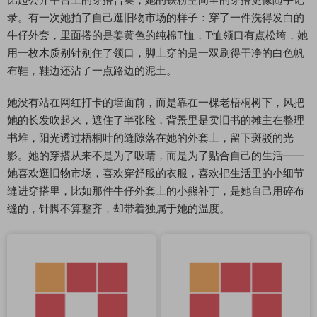
录。有一次她拍了自己逛旧物市场的样子：穿了一件洗得发白的
牛仔外套，里面搭的是姜黄色的纯棉T恤，T恤领口有点松垮，她
用一枚木质别针别住了领口，脚上穿的是一双刷得干净的白色帆
布鞋，鞋边还沾了一点路边的泥土。
她没有站在网红打卡的墙面前，而是靠在一棵老梧桐树下，风把
她的长发吹起来，遮住了半张脸，背景里是卖旧书的摊主在整理
书堆，阳光透过梧桐叶的缝隙落在她的外套上，留下斑驳的光
影。她的穿搭从来不是为了吸睛，而是为了贴合自己的生活——
她喜欢逛旧物市场，喜欢穿舒服的衣服，喜欢把生活里的小细节
缝进穿搭里，比如那件牛仔外套上的小熊补丁，是她自己用碎布
缝的，针脚不算整齐，却带着独属于她的温度。