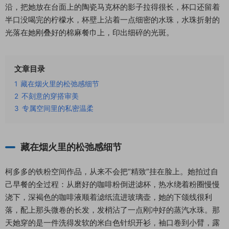
沿，把她放在台面上的陶瓷马克杯的影子拉得很长，杯口还留着
半口没喝完的柠檬水，杯壁上沾着一点细密的水珠，水珠折射的
光落在她刚叠好的棉麻餐巾上，印出细碎的光斑。
文章目录
1
藏在烟火里的松弛感细节
2
不刻意的穿搭审美
3
专属空间里的私密温柔
藏在烟火里的松弛感细节
柯多多的铁粉空间作品，从来不会把“精致”挂在脸上。她拍过自
己早餐的全过程：从磨好的咖啡粉倒进滤杯，热水绕着粉圈慢慢
浇下，深褐色的咖啡液顺着滤纸流进玻璃壶，她的下颌线很利
落，配上那头微卷的长发，发梢沾了一点刚冲好的蒸汽水珠。那
天她穿的是一件洗得发软的米白色针织开衫，袖口卷到小臂，露