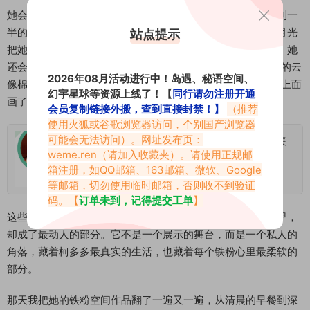
她会在这里拍深夜的阳台：她坐在藤椅上，手里捧着一本翻到一
半的书，脚边放着一杯温好的牛奶，猫趴在她的脚边打盹，月光
站点提示
把她的影子投在阳台的墙上，和她种的多肉的影子叠在一起。她
还会在这里贴自己的便签：冰箱上贴了一张便签，写着“今天的云
2026年08月活动进行中！岛遇、秘语空间、
像棉花糖”，旁边是她女儿画的小太阳，还有一张购物清单，上面
幻宇星球等资源上线了！【
同行请勿注册开通
画了一个歪歪扭扭的草莓，是她儿子写的“要吃草莓”。
会员复制链接外搬，查到直接封禁！】
（推荐
使用火狐或谷歌浏览器访问，个别国产浏览器
可能会无法访问）。网址发布页：
柯多多的小日子铁粉空间圈子专属视图合集
weme.ren
（请加入收藏夹）。请使用正规邮
箱注册，如QQ邮箱、163邮箱、微软、Google
2026-05-31
等邮箱，切勿使用临时邮箱，否则收不到验证
码。【
订单未到，记得提交工单
】
这些细节，在公开平台上可能不会有人注意，但在铁粉空间里，
却成了最动人的部分。它不是一个展示的舞台，而是一个私人的
角落，藏着柯多多最真实的生活，也藏着每个铁粉心里最柔软的
部分。
那天我把她的铁粉空间作品翻了一遍又一遍，从清晨的早餐到深