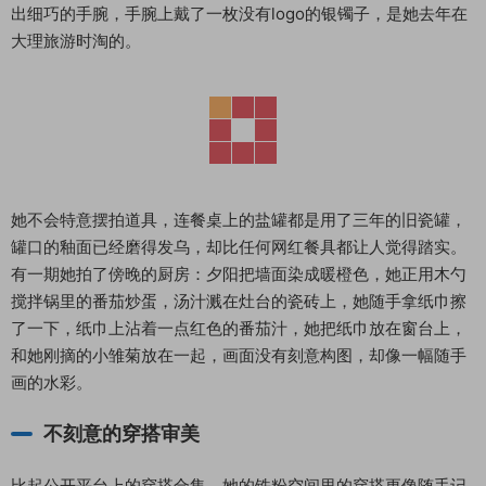
出细巧的手腕，手腕上戴了一枚没有logo的银镯子，是她去年在
大理旅游时淘的。
她不会特意摆拍道具，连餐桌上的盐罐都是用了三年的旧瓷罐，
罐口的釉面已经磨得发乌，却比任何网红餐具都让人觉得踏实。
有一期她拍了傍晚的厨房：夕阳把墙面染成暖橙色，她正用木勺
搅拌锅里的番茄炒蛋，汤汁溅在灶台的瓷砖上，她随手拿纸巾擦
了一下，纸巾上沾着一点红色的番茄汁，她把纸巾放在窗台上，
和她刚摘的小雏菊放在一起，画面没有刻意构图，却像一幅随手
画的水彩。
不刻意的穿搭审美
比起公开平台上的穿搭合集，她的铁粉空间里的穿搭更像随手记