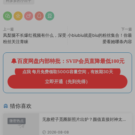
柯多多的小日子
上一篇
下一篇
凤梨腿不长爆红视频有什么，深受
小biubiu就是biu的粉丝集合！你最
粉丝关注青睐
爱看她哪条内容
百度网盘内部特批：SVIP会员直降最低100元
点我 每月免费领取500G容量空间，有效期30天
立即开通（先到先得）
猜你喜欢
无敌橙子觅圈新照片出炉？颜值直接封神太惊
微密热点
艳！
2026-08-08