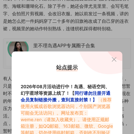
壳、海螺和珊瑚化石。除了手作，她还会弹尤克里里、会写毛笔
字、会拍照片剪视频、会改旧衣服。她以前发过一条视频，讲的
是她怎么把一件妈妈穿了二十多年的旧旗袍改成了自己穿的连衣
裙，视频里的她动作特别熟练，连缝纫机踩得都特别稳。
里不理岛遇APP专属圈子合集
2026-05-02
站点提示
有人问她为什么要取“里不理岛遇”这个名字，她没有直接回答，
只是在那条预热视频的评论区留了一句话：“到了不理岛，就想暂
2026年08月活动进行中！岛遇、秘语空间、
幻宇星球等资源上线了！【
同行请勿注册开通
时不理外面的世界，只理自己的心情。”其实原因不难理解，现在
会员复制链接外搬，查到直接封禁！】
（推荐
的年轻人压力都太大了，每天都要面对工作、生活、社交的各种
使用火狐或谷歌浏览器访问，个别国产浏览器
压力，很少有时间能停下来，好好看看自己，好好感受一下生
可能会无法访问）。网址发布页：
活。她的这套不理岛遇系列美照，刚好戳中了年轻人的这个痛
weme.ren
（请加入收藏夹）。请使用正规邮
点，让大家在刷到照片的那一刻，像也跟着她一起到了不理岛，
箱注册，如QQ邮箱、163邮箱、微软、Google
暂时忘记了外面的烦恼。
等邮箱，切勿使用临时邮箱，否则收不到验证