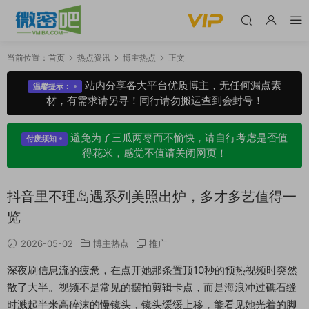
当前位置：
首页
热点资讯
博主热点
正文
站内分享各大平台优质博主，无任何漏点素
温馨提示：
材，有需求请另寻！同行请勿搬运查到会封号！
避免为了三瓜两枣而不愉快，请自行考虑是否值
付废须知
得花米，感觉不值请关闭网页！
抖音里不理岛遇系列美照出炉，多才多艺值得一
览
2026-05-02
博主热点
推广
深夜刷信息流的疲惫，在点开她那条置顶10秒的预热视频时突然
散了大半。视频不是常见的摆拍剪辑卡点，而是海浪冲过礁石缝
时溅起半米高碎沫的慢镜头，镜头缓缓上移，能看见她光着的脚