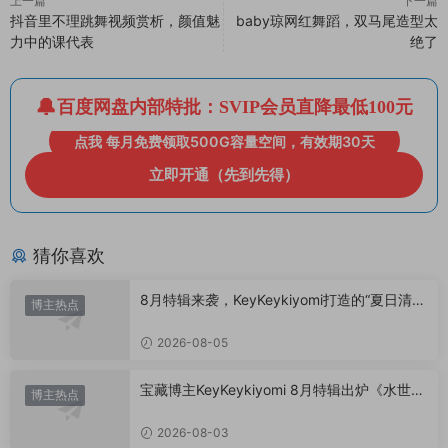
上一篇
下一篇
抖音里不理跳舞视频赏析，颜值魅
baby琼网红舞蹈，双马尾造型太
力中的课代表
绝了
百度网盘内部特批：SVIP会员直降最低100元
点我 每月免费领取500G容量空间，有效期30天
立即开通（先到先得）
猜你喜欢
8月特辑来袭，KeyKeykiyomi打造的“夏日清凉
博主热点
美学”
2026-08-05
宝藏博主KeyKeykiyomi 8月特辑出炉《水世界
博主热点
记》甜度爆表，已循环N遍！
2026-08-03