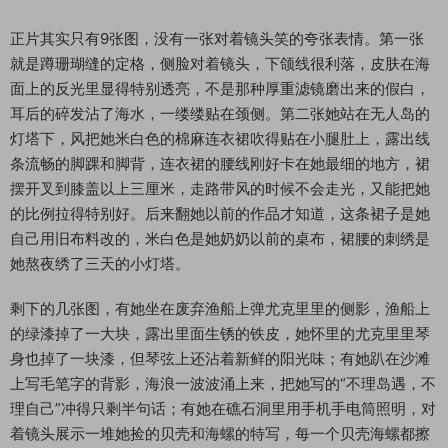
正片其实只有9张图，没有一张对着镜头笑的夸张表情。第一张
就是蹲珊瑚缝的定格，侧脸对着镜头，下颌线很利落，皮肤在海
面上的反光里显得特别透亮，不是那种厚重滤镜磨出来的假白，
耳后的碎发沾了海水，一缕缕贴在颈侧。第二张她站在无人岛的
灯塔下，风把她米白色的棉麻连衣裙吹得贴在小腿肚上，露出线
条流畅的脚踝和脚背，连衣裙的腰线刚好卡在她最细的地方，裙
摆开叉到膝盖以上三厘米，走路带风的时候不会走光，又能把她
的比例拉得特别好。后来翻她以前的作品才知道，这条裙子是她
自己用旧布料改的，米白色是她奶奶以前的桌布，裙腰的刺绣是
她熬夜绣了三天的小灯塔。
剩下的几张图，有她坐在废弃渔船上弹尤克里里的侧影，渔船上
的绿漆掉了一大块，露出里面生锈的铁皮，她怀里的尤克里里琴
身也掉了一块漆，但琴弦上还沾着新鲜的阳光味；有她趴在沙滩
上写毛笔字的背影，海浪一波波涌上来，把她写的“不理岛遇，不
理自己”冲得只剩半句话；有她在礁石洞里用手机手电筒照明，对
着镜头展示一堆她捡的贝壳和海螺的特写，每一个贝壳海螺都擦