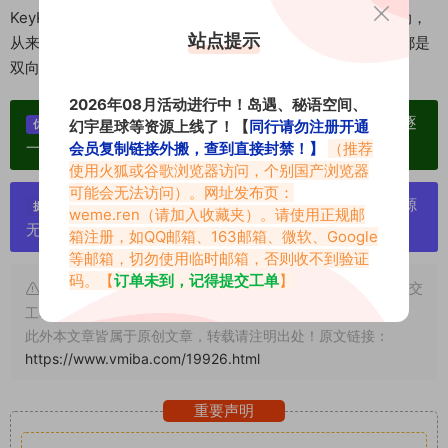
KeyKeyKiYoMi的真实，也装着他们的偏爱。心动之后的行动，
站点提示
从来不是为了得到什么，而是为了确认，自己的喜欢，从来都是
双向的。
2026年08月活动进行中！岛遇、秘语空间、
单个博主作品统一整合分享、素材高度去重复、逐
幻宇星球等资源上线了！【
同行请勿注册开通
优势：
一归档方便收藏！
会员复制链接外搬，查到直接封禁！】
（推荐
使用火狐或谷歌浏览器访问，个别国产浏览器
可能会无法访问）。网址发布页：
严禁搬运资源链接，一经发现封号处理，素材资源
提示：
weme.ren
（请加入收藏夹）。请使用正规邮
无露点、需求请绕道，关闭本站网页！
箱注册，如QQ邮箱、163邮箱、微软、Google
等邮箱，切勿使用临时邮箱，否则收不到验证
码。【
订单未到，记得提交工单
】
申明：本文资源均来源网友分享，若侵犯了您的权限可以提交
工单处理。
此外本文章皆属于原创文章，转载请注明出处！原文链接：
https://www.vmiba.com/19926.html
重要声明