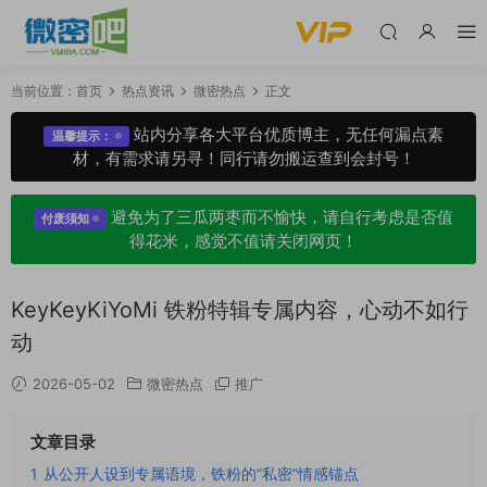
当前位置：
首页
热点资讯
微密热点
正文
站内分享各大平台优质博主，无任何漏点素
温馨提示：
材，有需求请另寻！同行请勿搬运查到会封号！
避免为了三瓜两枣而不愉快，请自行考虑是否值
付废须知
得花米，感觉不值请关闭网页！
KeyKeyKiYoMi 铁粉特辑专属内容，心动不如行
动
2026-05-02
微密热点
推广
文章目录
1
从公开人设到专属语境，铁粉的“私密”情感锚点