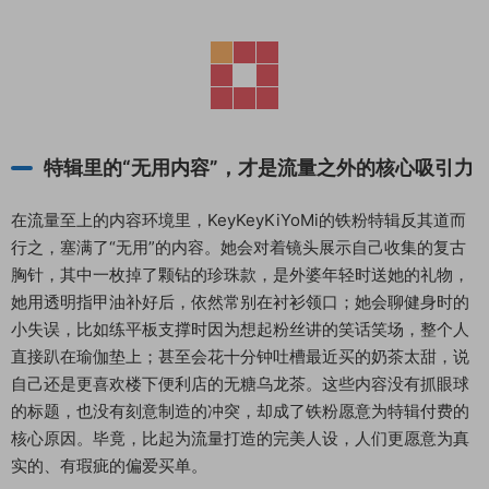
特辑里的“无用内容”，才是流量之外的核心吸引力
在流量至上的内容环境里，KeyKeyKiYoMi的铁粉特辑反其道而
行之，塞满了“无用”的内容。她会对着镜头展示自己收集的复古
胸针，其中一枚掉了颗钻的珍珠款，是外婆年轻时送她的礼物，
她用透明指甲油补好后，依然常别在衬衫领口；她会聊健身时的
小失误，比如练平板支撑时因为想起粉丝讲的笑话笑场，整个人
直接趴在瑜伽垫上；甚至会花十分钟吐槽最近买的奶茶太甜，说
自己还是更喜欢楼下便利店的无糖乌龙茶。这些内容没有抓眼球
的标题，也没有刻意制造的冲突，却成了铁粉愿意为特辑付费的
核心原因。毕竟，比起为流量打造的完美人设，人们更愿意为真
实的、有瑕疵的偏爱买单。