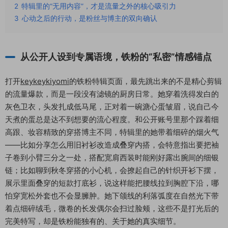
2
特辑里的“无用内容”，才是流量之外的核心吸引力
3
心动之后的行动，是粉丝与博主的双向确认
从公开人设到专属语境，铁粉的“私密”情感锚点
打开
keykeykiyomi
的铁粉特辑页面，最先跳出来的不是精心剪辑
的流量爆款，而是一段没有滤镜的厨房日常。她穿着洗得发白的
灰色卫衣，头发扎成低马尾，正对着一碗溏心蛋皱眉，说自己今
天煮的蛋总是达不到想要的流心程度。和公开账号里那个踩着细
高跟、妆容精致的穿搭博主不同，特辑里的她带着细碎的烟火气
——比如分享怎么用旧衬衫改造成叠穿内搭，会特意指出要把袖
子卷到小臂三分之一处，搭配宽肩西装时能刚好露出腕间的细银
链；比如聊到秋冬穿搭的小心机，会撩起自己的针织开衫下摆，
展示里面叠穿的短款打底衫，说这样能把腰线拉到胸腔下沿，哪
怕穿宽松外套也不会显臃肿。她下颌线的利落弧度在自然光下带
着点细碎绒毛，微卷的长发偶尔会扫过脸颊，这些不是打光后的
完美特写，却是铁粉能独有的、关于她的真实细节。