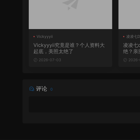
Vickyyyii
凌凌七D
Vickyyyii究竟是谁？个人资料大
凌凌七
起底，美照太绝了
绝？亲
2026-07-03
2026-
评论
0