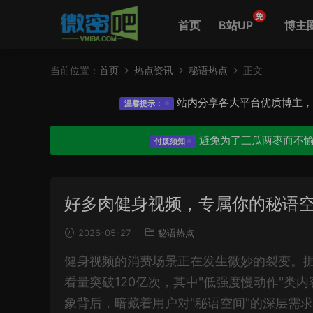
免
首页
B站UP
博主
当前位置：
首页
热点资讯
秘语热点
正文
站内分享各大平台优质博主
温馨提示：
避免为了三瓜两枣而不
付废须知
好多肉健身视频，专属你的秘语
2026-05-27
秘语热点
健身视频的消费场景正在发生微妙的裂变。据Yo
看量突破120亿次，其中"低强度慢动作"类
象背后，暗藏着用户对"秘语空间"的深层需