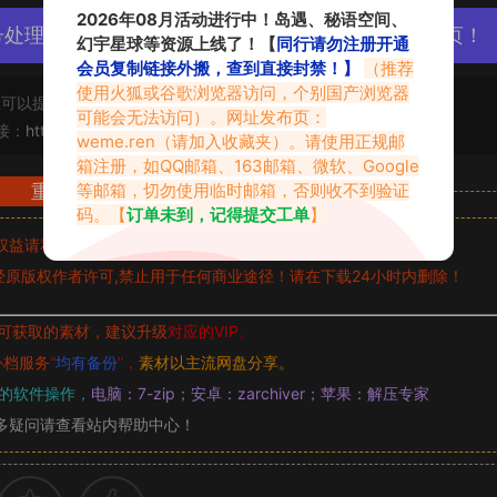
2026年08月活动进行中！岛遇、秘语空间、
号处理，素材资源无露点、需求请绕道，关闭本站网页！
幻宇星球等资源上线了！【
同行请勿注册开通
会员复制链接外搬，查到直接封禁！】
（推荐
使用火狐或谷歌浏览器访问，个别国产浏览器
可以提交工单处理。
可能会无法访问）。网址发布页：
接：
https://www.vmiba.com/19876.html
weme.ren
（请加入收藏夹）。请使用正规邮
箱注册，如QQ邮箱、163邮箱、微软、Google
等邮箱，切勿使用临时邮箱，否则收不到验证
重要声明
码。【
订单未到，记得提交工单
】
权益请私信留言
收到留言后，我们会第一时间进行审核后删除。
原版权作者许可,禁止用于任何商业途径！请在下载24小时内删除！
可获取的素材，建议升级
对应的VIP。
补档服务
“
均有备份
”，
素材以主流网盘分享。
的软件操作，
电脑：7-zip；安卓：zarchiver；苹果：解压专家
多疑问请查看站内帮助中心！