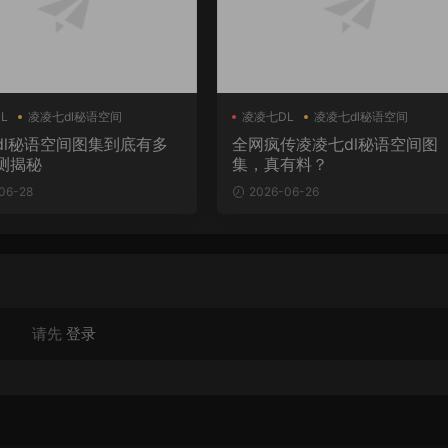
L
凌凌七dl秘语空间
凌凌七DL
凌凌七dl秘语空间
dl秘语空间图集到底有多
全网疯传凌凌七dl秘语空间图
测揭秘
集，真有料？
06-28
2026-06-26
请先
登录