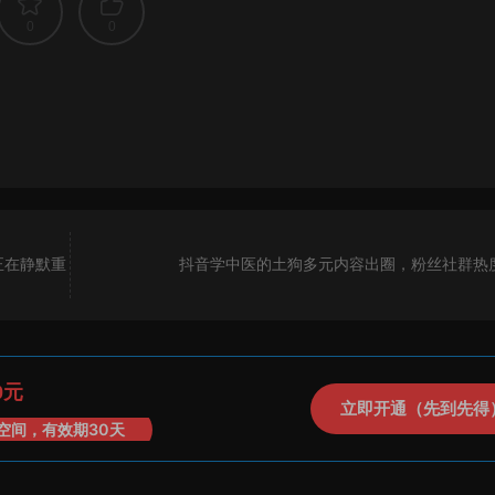
0
0
正在静默重
抖音学中医的土狗多元内容出圈，粉丝社群热
0元
立即开通（先到先得
空间，有效期30天