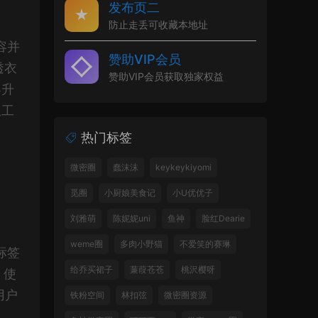
发布页二
防止走丢可收藏本地址
容并
赞助VIP会员
透衣
赞助VIP会员获取独家权益
容升
从工
热门标签
微密圈
蠢沫沫
keykeykiyomi
觅圈
小厨娘美食记
小U优优子
刘雅萌
陈妮妮uni
鱼神
脸红Dearie
weme圈
多肉小野猫
不爱笑的赛琳
标签
给乔买裙子
蒹葭苍苍
桃沢樱呀
，使
用户
铁粉空间
林扣弦
微密圈资源