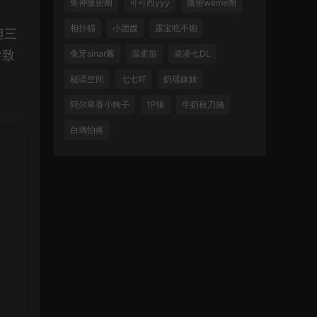
鱼神微密圈
可可西yyy
微密weme圈
相扑猫
小团嫂
露宝吃不饱
但三
导致
兔牙sinar酱
温柔苗
凌凌七DL
秘语空间
七七吖
奶瑶妹妹
阿尔卑香小狗子
1P狼
牛奶秋刀姨
白璃怕疼