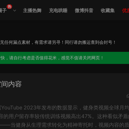
热
圈子
主播热舞
充电哄睡
微博抖音
收藏集
优
，无任何漏点素材，有需求请另寻！同行请勿搬运查到会封号！
愉快，请自行考虑是否值得花米，感觉不值请关闭网页！
空间内容
uTube 2023年发布的数据显示，健身类视频全球月
内容的用户留存率较传统训练视频高出47%。这种看似矛盾
求——当健身从生理需求转化为精神寄托时，视频内容的