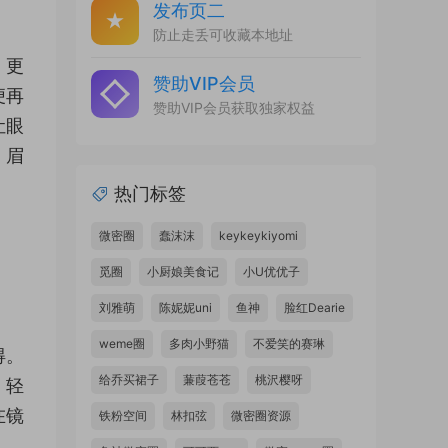
发布页二
防止走丢可收藏本地址
，更
赞助VIP会员
便再
赞助VIP会员获取独家权益
让眼
，眉
热门标签
微密圈
蠢沫沫
keykeykiyomi
觅圈
小厨娘美食记
小U优优子
刘雅萌
陈妮妮uni
鱼神
脸红Dearie
weme圈
多肉小野猫
不爱笑的赛琳
得。
给乔买裙子
蒹葭苍苍
桃沢樱呀
，轻
在镜
铁粉空间
林扣弦
微密圈资源