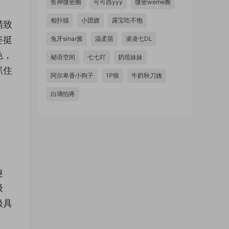
鱼神微密圈
可可西yyy
微密weme圈
相扑猫
小团嫂
露宝吃不饱
精致
姿挺
兔牙sinar酱
温柔苗
凌凌七DL
色，
秘语空间
七七吖
奶瑶妹妹
抓住
阿尔卑香小狗子
1P狼
牛奶秋刀姨
白璃怕疼
趣
级
极具