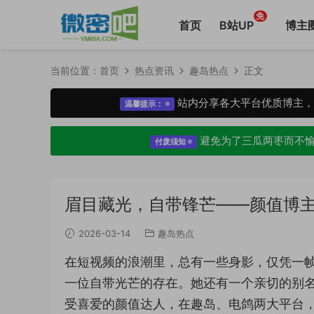
免
首页
B站UP
博主
当前位置：
首页
热点资讯
趣岛热点
正文
站内分享各大平台优质博主
温馨提示：
避免为了三瓜两枣而不
付废须知
眉目藏光，自带锋芒——颜值博
2026-03-14
趣岛热点
在短视频的浪潮里，总有一些身影，仅凭一
一位自带光芒的存在。她还有一个亲切的别名——
受喜爱的颜值达人，在趣岛、电鸽两大平台