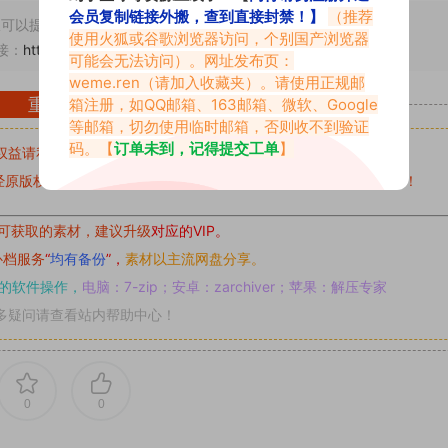
会员复制链接外搬，查到直接封禁！】
（推荐
可以提交工单处理。
使用火狐或谷歌浏览器访问，个别国产浏览器
接：
https://www.vmiba.com/19301.html
可能会无法访问）。网址发布页：
weme.ren
（请加入收藏夹）。请使用正规邮
重要声明
箱注册，如QQ邮箱、163邮箱、微软、Google
等邮箱，切勿使用临时邮箱，否则收不到验证
码。【
订单未到，记得提交工单
】
权益请私信留言
收到留言后，我们会第一时间进行审核后删除。
原版权作者许可,禁止用于任何商业途径！请在下载24小时内删除！
可获取的素材，建议升级
对应的VIP。
补档服务
“
均有备份
”，
素材以主流网盘分享。
的软件操作，
电脑：7-zip；安卓：zarchiver；苹果：解压专家
多疑问请查看站内帮助中心！
0
0