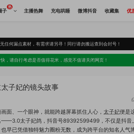
热
圈子
主播热舞
充电哄睡
微博抖音
收藏集
优
，无任何漏点素材，有需求请另寻！同行请勿搬运查到会封号！
愉快，请自行考虑是否值得花米，感觉不值请关闭网页！
主太子妃的镜头故事
帧画面、一个眼神，就能跨越屏幕抓住人心，
太子妃
便是
3.0太子妃鸽，抖音号89392599499，不仅是抖音
，也早已凭借独特魅力圈粉无数，成为跨平台的知名人气