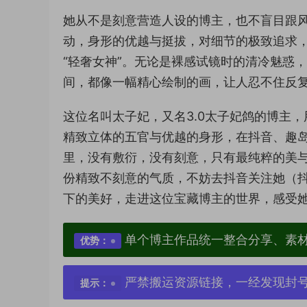
她从不是刻意营造人设的博主，也不盲目跟
动，身形的优越与挺拔，对细节的极致追求
“轻奢女神”。无论是裸感试镜时的清冷魅惑
间，都像一幅精心绘制的画，让人忍不住反
这位名叫太子妃，又名3.0太子妃鸽的博主
精致立体的五官与优越的身形，在抖音、趣
里，没有敷衍，没有刻意，只有最纯粹的美
份精致不刻意的气质，不妨去抖音关注她（抖音
下的美好，走进这位宝藏博主的世界，感受
单个博主作品统一整合分享、素
优势：
严禁搬运资源链接，一经发现封
提示：