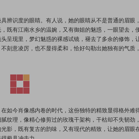
极具辨识度的眼睛。有人说，她的眼睛从不是普通的眉眼
光，既有江南水乡的温婉，又有御姐的魅惑，一眼望去，
镜头呈现里，梦幻魅惑的裸感试镜，褪去了多余的修饰，
，不刻意凌厉，也不显得柔和，恰好勾勒出她独有的气质
，在如今肖像感内卷的时代，这份独特的精致显得格外难
细腻纹理，像精心修剪过的玫瑰干架构，干枯却不失韧劲
的光影，既有复古的韵味，又有现代的精致，让她的眉眼
美得极具冲击力。