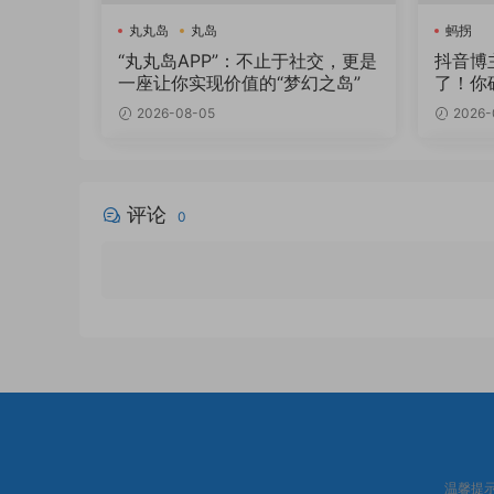
丸丸岛
丸岛
蚂拐
“丸丸岛APP”：不止于社交，更是
抖音博
一座让你实现价值的“梦幻之岛”
了！你
2026-08-05
2026-
评论
0
温馨提