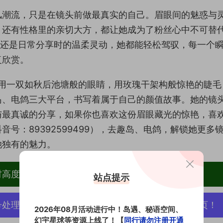
风潮流，只是在镜头前做最真实的自己。眉眼间的魅惑与
，还有性格里的亲切大方，都让她成为了粉丝心中不可替
，还是日常分享时的温柔灵动，她都能轻松驾驭，每一个
复欣赏。
，用一双如秋后池塘般的眼睛，用玫瑰干架构般惊艳的睫毛
岛、电鸽三大平台，书写着属于自己的颜值故事。她的镜
与最真诚的分享，如果你也喜欢这份眉眼藏光的惊艳，喜
号：89392599499），去趣岛、电鸽，解锁她更多
她独有的魅力。
材高度去重复、逐一归档方便收藏！
站点提示
号处理，素材资源无露点、需求请绕道，关闭本站网页！
2026年08月活动进行中！岛遇、秘语空间、
幻宇星球等资源上线了！【
同行请勿注册开通