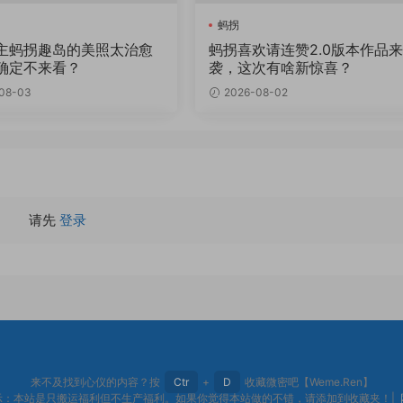
蚂拐
主蚂拐趣岛的美照太治愈
蚂拐喜欢请连赞2.0版本作品
确定不来看？
袭，这次有啥新惊喜？
08-03
2026-08-02
请先
登录
来不及找到心仪的内容？按
Ctr
+
D
收藏微密吧【Weme.Ren】
示：本站是只搬运福利但不生产福利。如果你觉得本站做的不错，请添加到收藏夹！|