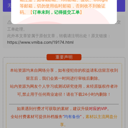
无露点、需求请绕道，关闭本站网页！
等邮箱，切勿使用临时邮箱，否则收不到验证
码。【
订单未到，记得提交工单
】
申明：本文资源均来源网友分享，若侵犯了您的权限可以提交
工单处理。
此外本文章皆属于原创文章，转载请注明出处！原文链接：
https://www.vmiba.com/19174.html
重要声明
本站资源均来自网络分享，如有侵犯你的权益请私信留言
收到
留言后，我们会第一时间进行审核后删除。
站内资源为网友个人学习或测试研究使用，未经原版权作者许
可,禁止用于任何商业途径！请在下载24小时内删除！
如果遇到付费才可获取的素材，建议升级
对应的VIP。
全站付费素材可提供补档服务
“
均有备份
”，
素材以主流网盘分
享。