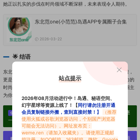
她正以扎实的步伐在时尚领域不断深耕，未来表现令人期待。
东北范one(小范范)岛遇APP专属圈子合集
2026-03-22
🌟
结语
东北范用镜头重新定义了新时代的“美”——它既是天赋的馈赠，
站点提示
更是自信的绽放。如果你也渴望追随一位兼具高级感与亲和力的
时尚偶像，不妨关注她的岛遇账号与抖音平台，让这位魅力圈主
为你注入每日的灵感与好心情！
2026年08月活动进行中！岛遇、秘语空间、
幻宇星球等资源上线了！【
同行请勿注册开通
会员复制链接外搬，查到直接封禁！】
（推荐
单个博主作品统一整合分享、素材高度去重复、逐
优势：
使用火狐或谷歌浏览器访问，个别国产浏览器
一归档方便收藏！
可能会无法访问）。网址发布页：
weme.ren
（请加入收藏夹）。请使用正规邮
严禁搬运资源链接，一经发现封号处理，素材资源
箱注册，如QQ邮箱、163邮箱、微软、Google
提示：