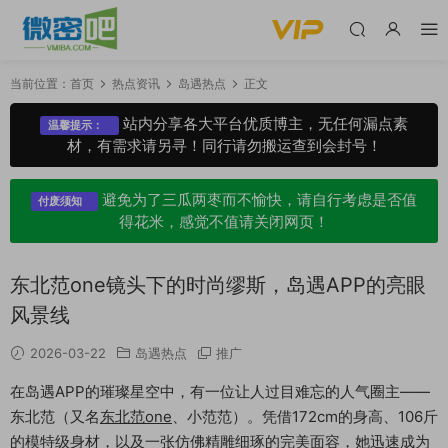
当前位置：
首页
热点资讯
岛遇热点
正文
站内分享各大平台优质博主，无任何漏点素
温馨提示：
材，有需求请另寻！同行请勿搬运查到会封号！
避免为了三瓜两枣而不愉快，请自行考虑是否值
付废须知
得花米，感觉不值请关闭网页！
东北范one镜头下的时尚缪斯，岛遇APP的亮眼
风景线
2026-03-22
岛遇热点
推广
在岛遇APP的璀璨星空中，有一位让人过目难忘的人气圈主——
东北范（又名
东北范one
、小范范）。凭借172cm的身高、106斤
的模特级身材，以及一张仿佛精雕细琢的完美面容，她迅速成为