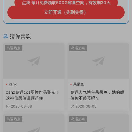
点我 每月免费领取500G容量空间，有效期30天
立即开通（先到先得）
猜你喜欢
岛遇热点
岛遇热点
xanx
呆呆鱼
xanx岛遇cos图片作品曝光！
岛遇人气博主呆呆鱼，她的颜
这神仙颜值谁顶得住
值你不羡慕吗？
2026-08-08
2026-08-08
岛遇热点
岛遇热点