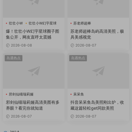
壮壮小W
壮壮小W幻宇星球
苏老师超棒
爆！壮壮小W幻宇星球圈子图
苏老师超棒岛屿高清美照，极
集公开，网友直呼太震撼
具美感视觉
2026-08-08
2026-08-07
岛遇热点
岛遇热点
邪剑仙喵瑞莉娅
呆呆鱼
邪剑仙喵瑞莉娅高清美图有多
抖音呆呆鱼岛美照刚出炉，收
养眼？看完你就知道
藏这篇轻松get同款美照
2026-08-07
2026-08-07