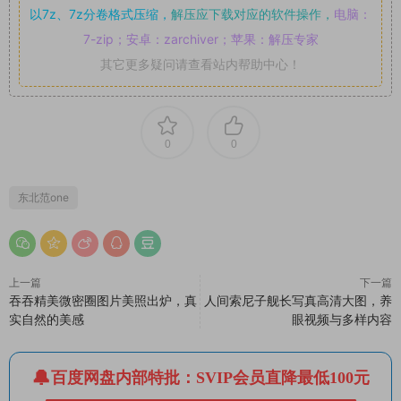
以7z、7z分卷格式压缩，
解压应下载对应的软件操作，
电脑：
7-zip；安卓：zarchiver；苹果：解压专家
其它更多疑问请查看站内帮助中心！
0
0
东北范one
上一篇
下一篇
吞吞精美微密圈图片美照出炉，真
人间索尼子舰长写真高清大图，养
实自然的美感
眼视频与多样内容
百度网盘内部特批：SVIP会员直降最低100元