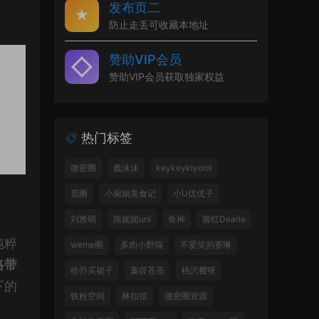
发布页二
防止走丢可收藏本地址
赞助VIP会员
赞助VIP会员获取独家权益
热门标签
微密圈
蠢沫沫
keykeykiyomi
觅圈
小厨娘美食记
小U优优子
刘雅萌
陈妮妮uni
鱼神
脸红Dearie
纯粹
weme圈
多肉小野猫
不爱笑的赛琳
略带
给乔买裙子
蒹葭苍苍
桃沢樱呀
下的
铁粉空间
林扣弦
微密圈资源