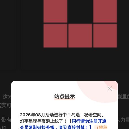
站点提示
）这对账号，共同构成了一个充满
纯净、美好、治愈能量
真实可爱的本我展现
和
对生活真诚的热爱
。
2026年08月活动进行中！岛遇、秘语空间、
、带有温度的美好
，拥有着穿透屏幕、直抵人心的强大力
幻宇星球等资源上线了！【
同行请勿注册开通
会员复制链接外搬，查到直接封禁！】
（推荐
纯粹、如此贴近。