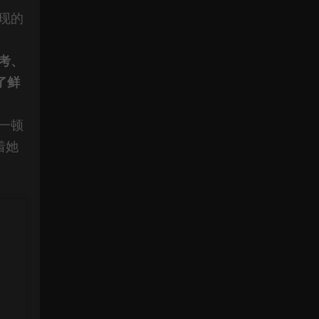
现的
考、
了鲜
一顿
着她