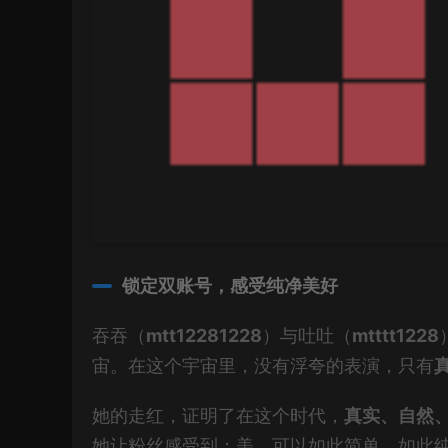
锁定双账号，感受纯净美好
吞吞（
mtt12281228
）与吐吐（
mtttt1228
宙。在这个宇宙里，没有浮夸的表演，只有
她的走红，证明了在这个时代，
真实、自然
她让粉丝感受到：美，可以如此简单、如此