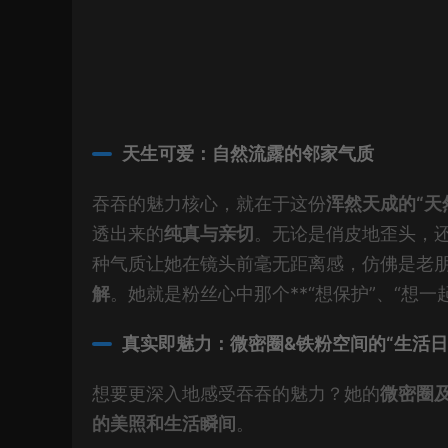
天生可爱：自然流露的邻家气质
吞吞的魅力核心，就在于这份
浑然天成的“天
透出来的
纯真与亲切
。无论是俏皮地歪头，
种气质让她在镜头前毫无距离感，仿佛是老
解
。她就是粉丝心中那个**“想保护”、“想一起
真实即魅力：微密圈&铁粉空间的“生活日
想要更深入地感受吞吞的魅力？她的
微密圈
的美照和生活瞬间
。