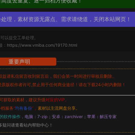
材高度去重复、逐一归档方便收藏！
号处理，素材资源无露点、需求请绕道，关闭本站网页！
可以提交工单处理。
接：
https://www.vmiba.com/19170.html
重要声明
权益请私信留言
收到留言后，我们会第一时间进行审核后删除。
原版权作者许可,禁止用于任何商业途径！请在下载24小时内删除！
可获取的素材，建议升级
对应的VIP。
补档服务
“
均有备份
”，
素材以主流网盘分享。
的软件操作，
电脑：7-zip；安卓：zarchiver；苹果：解压专家
多疑问请查看站内帮助中心！