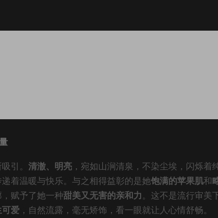
量
所吸引。
清澈、明亮
，宛如山涧清泉，不染尘埃，闪烁着
传递着温暖与快乐。与之相得益彰的是她
饱满的苹果肌
和
廓，赋予了她一种
甜美又无害的亲和力
。这不是流行审美
生可爱
，自然流露，毫无矫饰，看一眼就让人心情舒畅。