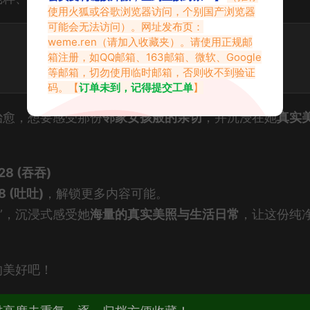
使用火狐或谷歌浏览器访问，个别国产浏览器
可能会无法访问）。网址发布页：
weme.ren
（请加入收藏夹）。请使用正规邮
箱注册，如QQ邮箱、163邮箱、微软、Google
等邮箱，切勿使用临时邮箱，否则收不到验证
码。【
订单未到，记得提交工单
】
治愈，想要感受那份
邻家女孩般的亲切
，并沉浸在她
真实
8 (吞吞)
 (吐吐)
，解锁更多内容可能。
”，沉浸式感受她
海量的真实美照与生活日常
，让这份纯
的美好吧！