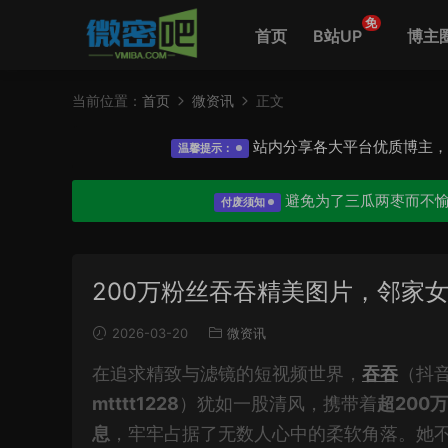
免
首页
B站UP
博主
当前位置：
首页
微资讯
正文
站内分享各大平台优质博主
温馨提示：
避免为了三瓜两枣而不
付废须知
200万粉丝吞吞精美图片，邻家
2026-03-20
微资讯
在追求精致与滤镜的短视频世界，
吞吞
（抖
mtttt1228
）犹如一股清风，携带着
超200
息
，牢牢占据了无数人心中的柔软角落。她