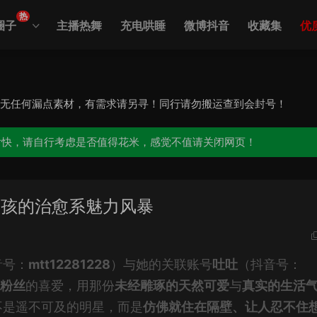
热
圈子
主播热舞
充电哄睡
微博抖音
收藏集
优
，无任何漏点素材，有需求请另寻！同行请勿搬运查到会封号！
愉快，请自行考虑是否值得花米，感觉不值请关闭网页！
女孩的治愈系魅力风暴
音号：
mtt12281228
）与她的关联账号
吐吐
（抖音号：
万粉丝
的喜爱，用那份
未经雕琢的天然可爱
与
真实的生活
不是遥不可及的明星，而是
仿佛就住在隔壁、让人忍不住