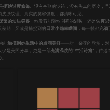
是
拒绝过度修饰
。没有夸张的滤镜，没有失真的磨皮，呈
的皮肤纹理、真实的笑容弧度，都清晰可见。
保留的灿烂笑容
，散发着能驱散阴霾的温暖；还是
认真思
反差萌；又或是捕捉到的
日常小确幸瞬间
，每一帧都
充满
佛能
触摸到她生活中的点滴美好
——对一朵花的欣赏，对
仅仅是美照分享，更是
一部充满温度的“生活诗篇”
，传递
心
。