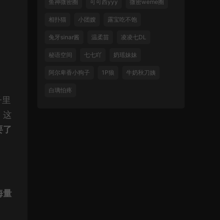
鱼神微密圈
可可西yyy
微密weme圈
相扑猫
小团嫂
露宝吃不饱
兔牙sinar酱
温柔苗
凌凌七DL
秘语空间
七七吖
奶瑶妹妹
阿尔卑香小狗子
1P狼
牛奶秋刀姨
白璃怕疼
子里
。这
要了
海量