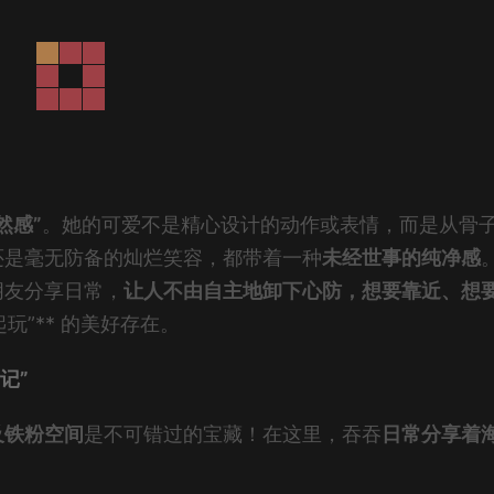
然感”
。她的可爱不是精心设计的动作或表情，而是从骨
还是毫无防备的灿烂笑容，都带着一种
未经世事的纯净感
朋友分享日常，
让人不由自主地卸下心防，想要靠近、想
玩”** 的美好存在。
记”
及铁粉空间
是不可错过的宝藏！在这里，吞吞
日常分享着