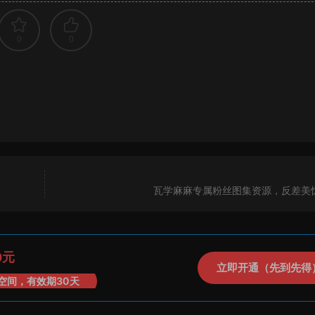
0
0
瓦学麻麻专属粉丝图集资源，反差美
0元
立即开通（先到先得
空间，有效期30天