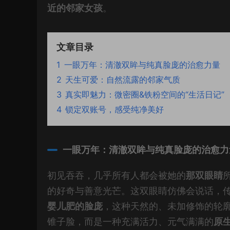
近的邻家女孩
。
文章目录
1
一眼万年：清澈双眸与纯真脸庞的治愈力量
2
天生可爱：自然流露的邻家气质
3
真实即魅力：微密圈&铁粉空间的“生活日记”
4
锁定双账号，感受纯净美好
一眼万年：清澈双眸与纯真脸庞的治愈力
初见吞吞，几乎所有人都会被她的
那双眼睛
的好奇与善意光芒。这双眼睛仿佛会说话，
婴儿肥的脸庞
，这种天然的、未加修饰的轮
锥子脸，而是一种充满活力、元气满满的
原