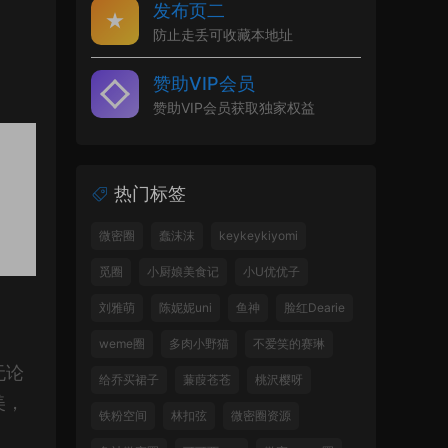
发布页二
防止走丢可收藏本地址
赞助VIP会员
赞助VIP会员获取独家权益
热门标签
微密圈
蠢沫沫
keykeykiyomi
觅圈
小厨娘美食记
小U优优子
刘雅萌
陈妮妮uni
鱼神
脸红Dearie
weme圈
多肉小野猫
不爱笑的赛琳
无论
给乔买裙子
蒹葭苍苍
桃沢樱呀
美，
铁粉空间
林扣弦
微密圈资源