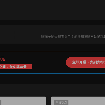
喵喵子呐去哪直播了？虎牙胡喵喵不是喵跳
0元
立即开通（先到先得
空间，有效期30天
岛遇热点