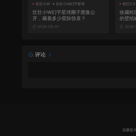
壮壮小W
壮壮小W幻宇星球
蛇巳2.0
壮壮小W幻宇星球圈子图集公
收藏蛇
开，藏着多少星际惊喜？
的壁纸
2026-08-07
2026-
评论
0
温馨提