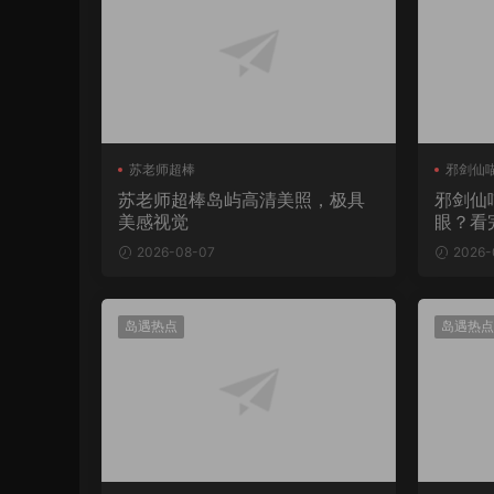
苏老师超棒
邪剑仙
苏老师超棒岛屿高清美照，极具
邪剑仙
美感视觉
眼？看
2026-08-07
2026-
岛遇热点
岛遇热点