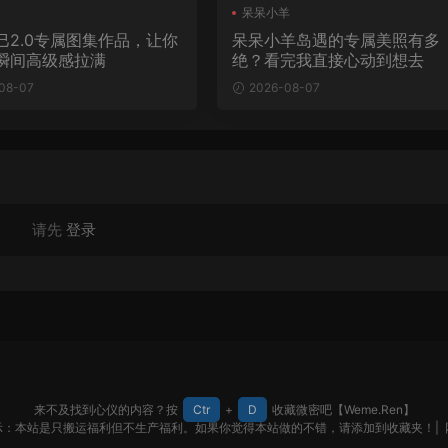
呆呆小羊
巳2.0专属图集作品，让你
呆呆小羊岛遇的专属美照有多
瞬间高级感拉满
绝？看完我直接心动到想去
08-07
2026-08-07
请先
登录
来不及找到心仪的内容？按
Ctr
+
D
收藏微密吧【Weme.Ren】
示：本站是只搬运福利但不生产福利。如果你觉得本站做的不错，请添加到收藏夹！|