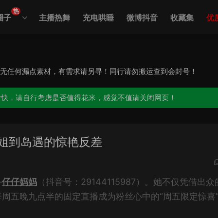
热
圈子
主播热舞
充电哄睡
微博抖音
收藏集
优
，无任何漏点素材，有需求请另寻！同行请勿搬运查到会封号！
愉快，请自行考虑是否值得花米，感觉不值请关闭网页！
御姐到岛遇的惊艳反差
—
仔仔妈妈
（抖音号：29144115987）。她不仅凭借出众
周五晚九点半的固定直播成为粉丝心中的“周五限定惊喜