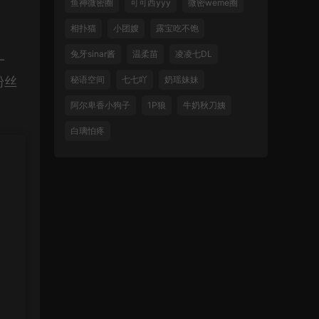
鱼神微密圈
可可西yyy
微密weme圈
相扑猫
小团嫂
露宝吃不饱
兔牙sinar酱
温柔苗
凌凌七DL
一
粉丝
秘语空间
七七吖
奶瑶妹妹
阿尔卑香小狗子
1P狼
牛奶秋刀姨
白璃怕疼