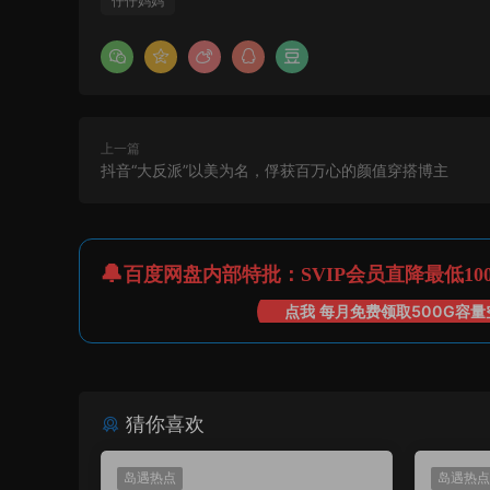
仔仔妈妈
上一篇
抖音“大反派”以美为名，俘获百万心的颜值穿搭博主
百度网盘内部特批：SVIP会员直降最低10
点我 每月免费领取500G容量
猜你喜欢
岛遇热点
岛遇热点