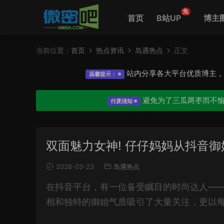
免
首页
B站UP
博主
当前位置：
首页
热点资讯
岛遇热点
正文
站内分享各大平台优质博主
温馨提示：
避免为了三瓜两枣而不
付废须知
双面魅力女神! 仔仔妈妈从抖音
2026-03-23
岛遇热点
在抖音平台，有一位备受瞩目的时尚达人—
相和独特的御姐气质吸引了大量关注，更以每