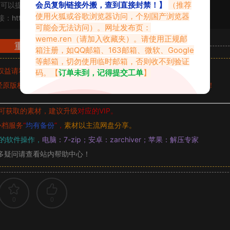
会员复制链接外搬，查到直接封禁！】
（推荐
可以提交工单处理。
使用火狐或谷歌浏览器访问，个别国产浏览器
接：
https://www.vmiba.com/19146.html
可能会无法访问）。网址发布页：
weme.ren
（请加入收藏夹）。请使用正规邮
重要声明
箱注册，如QQ邮箱、163邮箱、微软、Google
等邮箱，切勿使用临时邮箱，否则收不到验证
权益请私信留言
收到留言后，我们会第一时间进行审核后删除。
码。【
订单未到，记得提交工单
】
原版权作者许可,禁止用于任何商业途径！请在下载24小时内删除！
可获取的素材，建议升级
对应的VIP。
补档服务
“
均有备份
”，
素材以主流网盘分享。
的软件操作，
电脑：7-zip；安卓：zarchiver；苹果：解压专家
多疑问请查看站内帮助中心！
0
0