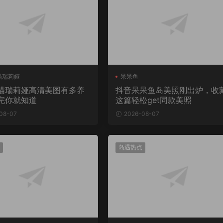
喵瑞莉娅
呆呆鱼
喵瑞莉娅高清美图有多养
抖音呆呆鱼岛美照刚出炉，收
完你就知道
这篇轻松get同款美照
08-07
2026-08-07
岛遇热点