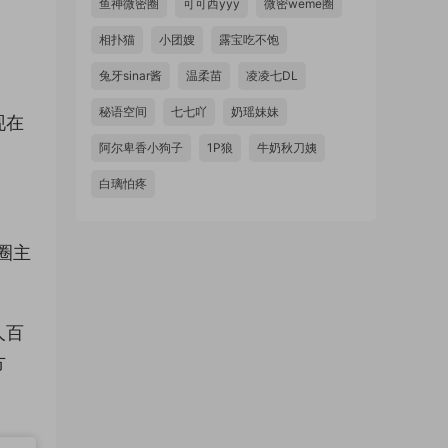
鱼神微密圈
可可西yyy
微密weme圈
相扑猫
小团嫂
露宝吃不饱
兔牙sinar酱
温柔苗
凌凌七DL
秘语空间
七七吖
奶瑶妹妹
现在
阿尔卑香小狗子
1P狼
牛奶秋刀姨
白璃怕疼
圈主
人百
方