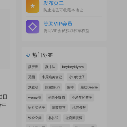
发布页二
防止走丢可收藏本地址
赞助VIP会员
赞助VIP会员获取独家权益
热门标签
微密圈
蠢沫沫
keykeykiyomi
觅圈
小厨娘美食记
小U优优子
刘雅萌
陈妮妮uni
鱼神
脸红Dearie
过目
weme圈
多肉小野猫
不爱笑的赛琳
活中
给乔买裙子
蒹葭苍苍
桃沢樱呀
铁粉空间
林扣弦
微密圈资源