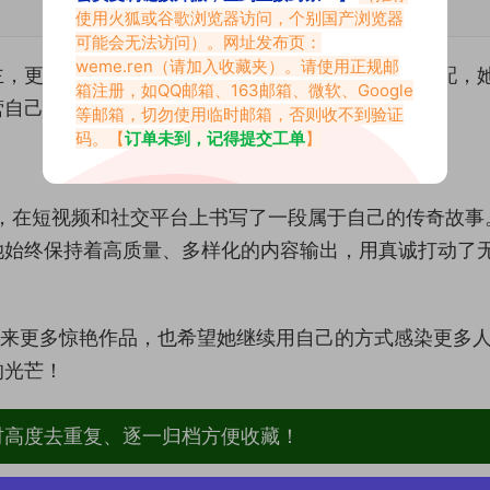
使用火狐或谷歌浏览器访问，个别国产浏览器
可能会无法访问）。网址发布页：
weme.ren
（请加入收藏夹）。请使用正规邮
主，更是一位生活方式启发者。从日常生活到时尚搭配，
箱注册，如QQ邮箱、163邮箱、微软、Google
营自己，每个人都可以活得精彩且有魅力。
等邮箱，切勿使用临时邮箱，否则收不到验证
码。【
订单未到，记得提交工单
】
，在短视频和社交平台上书写了一段属于自己的传奇故事
她始终保持着高质量、多样化的内容输出，用真诚打动了
带来更多惊艳作品，也希望她继续用自己的方式感染更多
的光芒！
材高度去重复、逐一归档方便收藏！