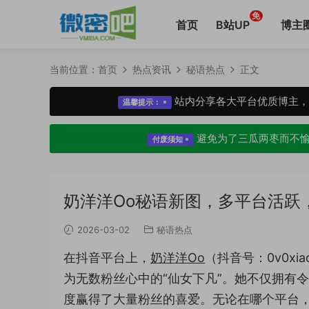
免
首页
B站UP
博主
当前位置：
首页
热点资讯
秘语热点
正文
站内分享各大平台优质博主
温馨提示：
避免为了三瓜两枣而不
付废须知
奶洋洋Oo秘语新图，多平台活跃
2026-03-02
秘语热点
在抖音平台上，
奶洋洋Oo
（抖音号：0v0x
为无数粉丝心中的“仙女下凡”。她不仅拥有
度赢得了大量粉丝的喜爱。无论在哪个平台