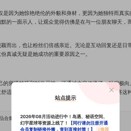
仅是因为她惊艳绝伦的外貌和身材，更因为她独特而真实
幽默的一面示人，让观众觉得仿佛是在与一位朋友聊天，
脱颖而出，也让粉丝们倍感亲近。无论是互动回复还是日
这份真诚无疑是她成功的重要原因之一。
己的穿搭技巧和时尚品味，还通过内容传递了一种积极向
意舒适的家居服，她总能找到最适合自己的风格，并将这
站点提示
2026年08月活动进行中！岛遇、秘语空间、
作品合集
幻宇星球等资源上线了！【
同行请勿注册开通
会员复制链接外搬，查到直接封禁！】
（推荐