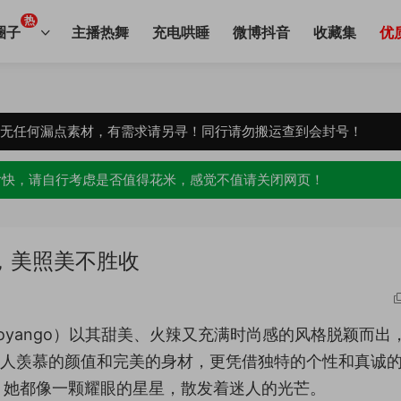
热
圈子
主播热舞
充电哄睡
微博抖音
收藏集
优
，无任何漏点素材，有需求请另寻！同行请勿搬运查到会封号！
愉快，请自行考虑是否值得花米，感觉不值请关闭网页！
，美照美不胜收
iaoyango）以其甜美、火辣又充满时尚感的风格脱颖而出
令人羡慕的颜值和完美的身材，更凭借独特的个性和真诚
，她都像一颗耀眼的星星，散发着迷人的光芒。