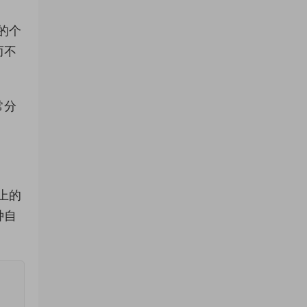
的个
而不
常分
上的
种自