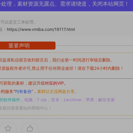
号处理，素材资源无露点、需求请绕道，关闭本站网页！
可以提交工单处理。
接：
https://www.vmiba.com/19117.html
重要声明
权益请私信留言
收到留言后，我们会第一时间进行审核后删除。
原版权作者许可,禁止用于任何商业途径！请在下载24小时内删除！
可获取的素材，建议升级
对应的VIP。
补档服务
“
均有备份
”，
素材以主流网盘分享。
的软件操作，
电脑：7-zip；安卓：zarchiver；苹果：解压专家
多疑问请查看站内帮助中心！