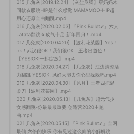
015 几兔灰[2019.12.24] 【灰盐瓜卿】穿妈妈木
同款衣服跳HIP是什么感觉 MAMAMOO-HIP超
用心还原全曲翻跳.mp4
016 几兔灰[2020.02.03] 『Pink Bullet➹』六人
Latata翻跳☆攻气十足 新年回归！.mp4
017 几兔灰[2020.04.20] 【波利花菜园】Yes！
ok！武汉很OK！我们很OK！王者出道位！
【YES!OK!一起绽放】.mp4
018 几兔灰[2020.04.27] 【几兔灰】江边清凉活
力翻跳 YES!OK! 风好大能去你心里躲躲吗.mp4
019 几兔灰[2020.04.30] 【风月】王者四把温
柔刀【波利花菜园】.mp4
020 几兔灰[2020.05.13] 【几兔灰】超元气少
女感翻跳-你最最最重要 创造营2020主题
曲.mp4
021 几兔灰[2020.05.15] 『Pink Bullet➹』全网
最仙 六倍的快乐 你有见过这么仙的小解解跳