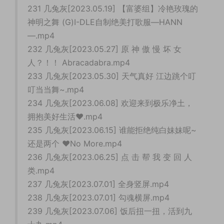
231 几兔灰[2023.05.19] 【富婆组】冷艳玫瑰的
神明之舞 (G)I-DLE自制绝美打歌服—HANN
—.mp4
232 几兔灰[2023.05.27] 原 神 傲 慢 坏 女
人？！！ Abracadabra.mp4
233 几兔灰[2023.05.30] 天气真好 江边跳个叮
叮当当舞~.mp4
234 几兔灰[2023.06.08] 欢迎来到极乐净土，
拥抱美好生活❤️.mp4
235 几兔灰[2023.06.15] 谁能拒绝纯白妹妹呢~
还是两个 ♥No More.mp4
236 几兔灰[2023.06.25] 点 击 帮 我 变 回 人
类.mp4
237 几兔灰[2023.07.01] 全身竖屏.mp4
238 几兔灰[2023.07.01] 勾魂横屏.mp4
239 几兔灰[2023.07.06] 饭后扭一扭，活到九