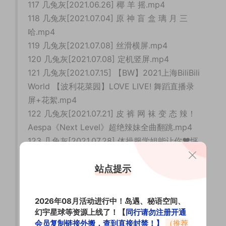
117 几兔灰[2021.06.26] 椰 羊 摇.mp4
118 几兔灰[2021.07.04] 原 神 盲 盒 璃 月 三
哈.mp4
119 几兔灰[2021.07.08] 丝滑横屏.mp4
120 几兔灰[2021.07.08] 定机竖屏.mp4
121 几兔灰[2021.07.15] 【BW】2021上海BiliBili
World 【波利花菜园】LOVE LIVE! 舞蹈直播录
屏+花絮.mp4
122 几兔灰[2021.07.21] 皮 裤 网 袜 变 态 辣！
Aespa《Next Level》超绝辣妹全曲翻跳.mp4
123 几兔灰[2021.07.28] 体操服学姐能让你♥怦
然心动♥吗？.mp4
124 几兔灰[2021.07.30] 夏日炎炎 来水上乐园看
站点提示
热辣小解解清凉一夏！(G)I-DLE-DUMDI
DUMDI超还原大制作活力翻跳『Pink
2026年08月活动进行中！岛遇、秘语空间、
Bullet➹』.mp4
幻宇星球等资源上线了！【
同行请勿注册开通
125 几兔灰[2021.08.06] 清凉！夏日甜蜜暴击☀
会员复制链接外搬，查到直接封禁！】
（推荐