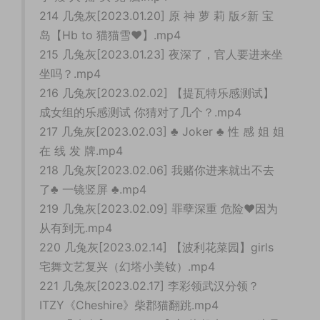
214 几兔灰[2023.01.20] 原 神 萝 莉 版⚡新 宝
岛【Hb to 猫猫雪❤️】.mp4
215 几兔灰[2023.01.23] 夜深了，官人要进来坐
坐吗？.mp4
216 几兔灰[2023.02.02] 【提瓦特乐感测试】
成女组的乐感测试 你猜对了几个？.mp4
217 几兔灰[2023.02.03] ♣️ Joker ♣️ 性 感 姐 姐
在 线 发 牌.mp4
218 几兔灰[2023.02.06] 我赌你进来就出不去
了♣️ 一镜竖屏 ♣️.mp4
219 几兔灰[2023.02.09] 罪孽深重 危险♥因为
从有到无.mp4
220 几兔灰[2023.02.14] 【波利花菜园】girls
宅舞文艺复兴（幻塔小美钕）.mp4
221 几兔灰[2023.02.17] 李彩领武汉分领？
ITZY《Cheshire》柴郡猫翻跳.mp4