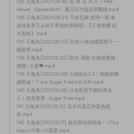
135 几兔灰[2021.09.16] 篮 球 宝 贝 5 ｜Red
Velvet《Queendom》夏日活力超还原翻跳.mp4
136 几兔灰[2021.09.21] 千娇百媚 惊鸿一面 ✿
这就是君王从此不早朝的原因吧~【王者荣耀·四
大美钕】.mp4
137 几兔灰[2021.09.27] 白丝小兔动感摆尾○ 一
镜竖屏.mp4
138 几兔灰[2021.10.02] 阳光 湖面 红裙摇摆摆
摆摆~大喜♥.mp4
139 几兔灰[2021.10.06] ♔战歌起2.0！御姐热舞
蹦野迪！T-ara Sugar Free♔生日作.mp4
140 几兔灰[2021.10.08] 让你欲罢不能的坏女
人！高危竖屏 -Sugar Free.mp4
141 几兔灰[2021.10.12] 这才叫真正的蓝色战
衣.mp4
142 几兔灰[2021.10.17] 超还原结婚现场！⭐Tiny
stars⭐可香~小星星.mp4