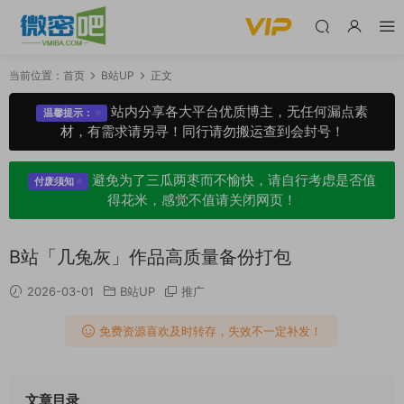
当前位置：
首页
B站UP
正文
站内分享各大平台优质博主，无任何漏点素
温馨提示：
材，有需求请另寻！同行请勿搬运查到会封号！
避免为了三瓜两枣而不愉快，请自行考虑是否值
付废须知
得花米，感觉不值请关闭网页！
B站「几兔灰」作品高质量备份打包
2026-03-01
B站UP
推广
免费资源喜欢及时转存，失效不一定补发！
文章目录