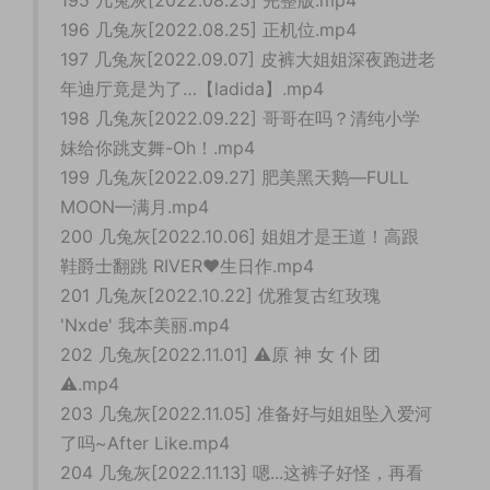
195 几兔灰[2022.08.25] 完整版.mp4
196 几兔灰[2022.08.25] 正机位.mp4
197 几兔灰[2022.09.07] 皮裤大姐姐深夜跑进老
年迪厅竟是为了…【ladida】.mp4
198 几兔灰[2022.09.22] 哥哥在吗？清纯小学
妹给你跳支舞-Oh！.mp4
199 几兔灰[2022.09.27] 肥美黑天鹅—FULL
MOON—满月.mp4
200 几兔灰[2022.10.06] 姐姐才是王道！高跟
鞋爵士翻跳 RIVER❤生日作.mp4
201 几兔灰[2022.10.22] 优雅复古红玫瑰
'Nxde' 我本美丽.mp4
202 几兔灰[2022.11.01] ⚠️原 神 女 仆 团
⚠️.mp4
203 几兔灰[2022.11.05] 准备好与姐姐坠入爱河
了吗~After Like.mp4
204 几兔灰[2022.11.13] 嗯...这裤子好怪，再看