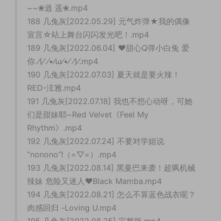
~~❀逍 遥❀.mp4
188 几兔灰[2022.05.29] 元气炸弹★我的偶像
宣言☆站上舞台闪闪发光吧！.mp4
189 几兔灰[2022.06.04] ❤️️甜心Q弹小白兔 ️爱
你 ⁄(⁄ ⁄•⁄ω⁄•⁄ ⁄)⁄.mp4
190 几兔灰[2022.07.03] 夏天就是要火辣！
RED-泫雅.mp4
191 几兔灰[2022.07.18] 我也不想心动呀，可她
们是甜妹耶~Red Velvet《Feel My
Rhythm》.mp4
192 几兔灰[2022.07.24] 不要对学姐说
“nonono”!（=▽=）.mp4
193 几兔灰[2022.08.14] 黑曼巴来袭！超飒机械
辣妹 危险又迷人❤Black Mamba.mp4
194 几兔灰[2022.08.21] 怎么不算蓝色战衣呢？
肉感回归 -Loving U.mp4