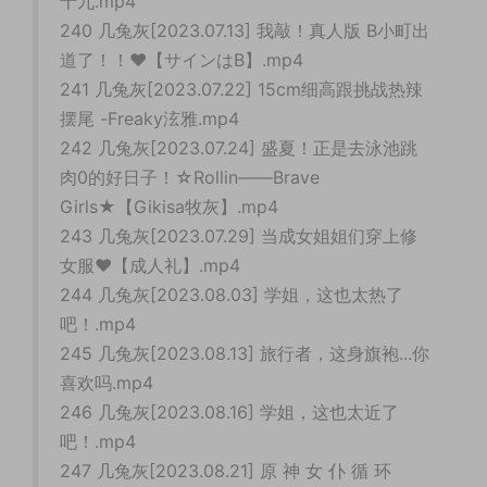
十九.mp4
240 几兔灰[2023.07.13] 我敲！真人版 B小町出
道了！！❤️【サインはB】.mp4
241 几兔灰[2023.07.22] 15cm细高跟挑战热辣
摆尾 -Freaky泫雅.mp4
242 几兔灰[2023.07.24] 盛夏！正是去泳池跳
肉0的好日子！☆Rollin——Brave
Girls★【Gikisa牧灰】.mp4
243 几兔灰[2023.07.29] 当成女姐姐们穿上修
女服❤【成人礼】.mp4
244 几兔灰[2023.08.03] 学姐，这也太热了
吧！.mp4
245 几兔灰[2023.08.13] 旅行者，这身旗袍...你
喜欢吗.mp4
246 几兔灰[2023.08.16] 学姐，这也太近了
吧！.mp4
247 几兔灰[2023.08.21] 原 神 女 仆 循 环