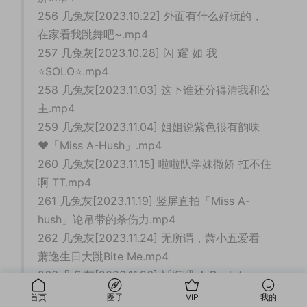
256 几兔灰[2023.10.22] 外面有什么好玩的，
在家看我跳舞吧~.mp4
257 几兔灰[2023.10.28] 闪 耀 如 我
⭐SOLO⭐.mp4
258 几兔灰[2023.11.03] 这下谁还分得清我和公
主.mp4
259 几兔灰[2023.11.04] 姐姐说紫色很有韵味
♥「Miss A-Hush」.mp4
260 几兔灰[2023.11.15] 啦啦队学妹撒娇 扛不住
啊 TT.mp4
261 几兔灰[2023.11.19] 竖屏直拍「Miss A-
hush」论吊带的杀伤力.mp4
262 几兔灰[2023.11.24] 无所谓，萧小五爱看
萧逸生日大跳Bite Me.mp4
263 几兔灰[2023.11.26] 忏悔吧 ✝ Back to me
✝ 笛子舞.mp4
首页
圈子
VIP
我的