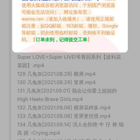
使用火狐或谷歌浏览器访问，个别国产浏览器
Summertime☀.mp4
可能会无法访问）。网址发布页：
126 几兔灰[2021.08.09] 竖屏纯享大姐姐~这就
weme.ren
（请加入收藏夹）。请使用正规邮
是女人味吧！.mp4
箱注册，如QQ邮箱、163邮箱、微软、Google
127 几兔灰[2021.08.21] 4K竖屏！白 丝 纯 欲
等邮箱，切勿使用临时邮箱，否则收不到验证
码。【
订单未到，记得提交工单
】
学姐球场热舞♥.mp4
128 几兔灰[2021.08.23] 【Love！Live！】
Super LOVE=Super LIVE!爷青回系列【波利花
菜园】.mp4
129 几兔灰[2021.08.29] 横屏.mp4
130 几兔灰[2021.08.29] 竖屏.mp4
131 几兔灰[2021.09.01] 我会让你爱上姐姐的
High Heels-Brave Girls.mp4
132 几兔灰[2021.09.08] 横屏花样多.mp4
133 几兔灰[2021.09.08] 竖屏更丝滑.mp4
134 几兔灰[2021.09.14] 没人会拒绝 牛 仔 裤 细
高 跟 -Crying.mp4