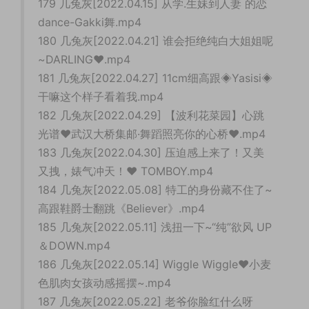
179 几兔灰[2022.04.15] 从学.生妹到人妻 的恋
dance-Gakki舞.mp4
180 几兔灰[2022.04.21] 谁会拒绝纯白大姐姐呢
~DARLING♥.mp4
181 几兔灰[2022.04.27] 11cm细高跟◈Yasisi◈
干嘛这个样子看着我.mp4
182 几兔灰[2022.04.29] 【波利花菜园】心跳
光谱❤武汉大桥集邮·舞蹈照亮你的心桥❤.mp4
183 几兔灰[2022.04.30] 压迫感上来了！又美
又拽，婊气冲天！♥ TOMBOY.mp4
184 几兔灰[2022.05.08] 特工的身份藏不住了~
高跟鞋爵士翻跳《Believer》.mp4
185 几兔灰[2022.05.11] 浅扭一下~“纯”欲风 UP
＆DOWN.mp4
186 几兔灰[2022.05.14] Wiggle Wiggle❤小麦
色肌肉女孩动感摇摆~.mp4
187 几兔灰[2022.05.22] 老爷你脸红什么呀