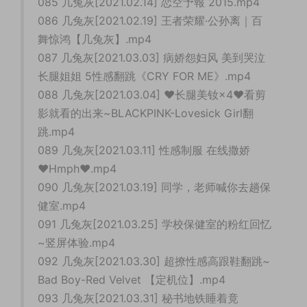
085 几兔灰[2021.02.14] 恋空予報 2015.mp4
086 几兔灰[2021.02.19] 王者荣耀·公孙离｜百
舞惊鸿【几兔灰】.mp4
087 几兔灰[2021.03.03] 病娇怨妇风 美到哭泣
长腿姐姐 5性感翻跳《CRY FOR ME》.mp4
088 几兔灰[2021.03.04] ♥长腿美钕×4♥看剪
影就看的出来~BLACKPINK-Lovesick Girl翻
跳.mp4
089 几兔灰[2021.03.11] 性感制服 在线撒娇
♥Hmph♥.mp4
090 几兔灰[2021.03.19] 同学，老师喊你去趟保
健室.mp4
091 几兔灰[2021.03.25] 学校保健室的粉红回忆
~竖屏体验.mp4
092 几兔灰[2021.03.30] 超撩性感高跟鞋翻跳~
Bad Boy-Red Velvet 【定机位】.mp4
093 几兔灰[2021.03.31] 秘书地铁睡着竟