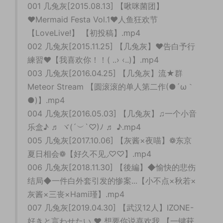
001 几兔灰[2015.08.13] 【啾咪菌团】
♥Mermaid Festa Vol.1♥人鱼狂欢节
【LoveLive!】 【初投稿】.mp4
002 几兔灰[2015.11.25] 【几兔灰】❤告白予行
練習❤【我喜欢你！！( ..› ‹..)】.mp4
003 几兔灰[2016.04.25] 【几兔灰】流★群
Meteor Stream 【圆滚滚的单人第二作(●´ω｀
●)】.mp4
004 几兔灰[2016.05.03] 【几兔灰】♫一个小音
乐盒♪ ♬ ヾ(´︶`♡)ﾉ ♬ ♪.mp4
005 几兔灰[2017.10.06] 【灰酱×夜喵】❁东京
夏日相会❁【好久不见◞♡♡】.mp4
006 几兔灰[2018.11.30] 【後編】◆愉快的悲伤
结局◆一件白外套引发的惨案...【小不点×秋若×
灰酱×三丧×Hami瑾】.mp4
007 几兔灰[2019.04.30] 【武汉12人】IZONE-
好きと言わせたい ♥ 想要你说喜欢我 【一键获