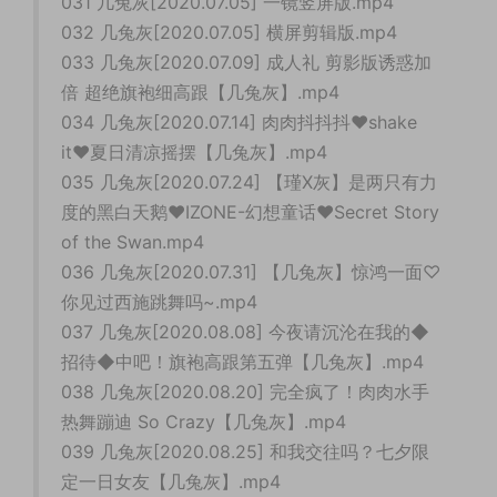
031 几兔灰[2020.07.05] 一镜竖屏版.mp4
032 几兔灰[2020.07.05] 横屏剪辑版.mp4
033 几兔灰[2020.07.09] 成人礼 剪影版诱惑加
倍 超绝旗袍细高跟【几兔灰】.mp4
034 几兔灰[2020.07.14] 肉肉抖抖抖♥shake
it♥夏日清凉摇摆【几兔灰】.mp4
035 几兔灰[2020.07.24] 【瑾X灰】是两只有力
度的黑白天鹅❤IZONE-幻想童话❤Secret Story
of the Swan.mp4
036 几兔灰[2020.07.31] 【几兔灰】惊鸿一面♡
你见过西施跳舞吗~.mp4
037 几兔灰[2020.08.08] 今夜请沉沦在我的◆
招待◆中吧！旗袍高跟第五弹【几兔灰】.mp4
038 几兔灰[2020.08.20] 完全疯了！肉肉水手
热舞蹦迪 So Crazy【几兔灰】.mp4
039 几兔灰[2020.08.25] 和我交往吗？七夕限
定一日女友【几兔灰】.mp4