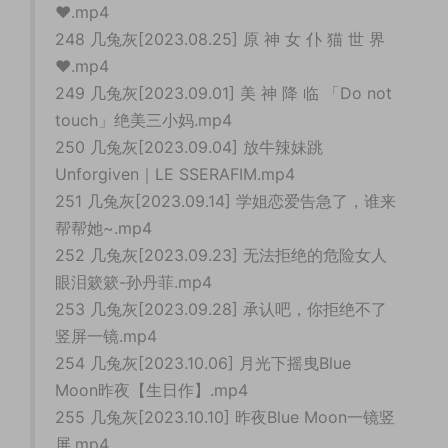
❤️.mp4
248 几兔灰[2023.08.25] 原 神 女 仆 猫 世 界
❤️.mp4
249 几兔灰[2023.09.01] 美 神 降 临 「Do not
touch」绝美三小妈.mp4
250 几兔灰[2023.09.04] 放牛辣妹跳
Unforgiven｜LE SSERAFIM.mp4
251 几兔灰[2023.09.14] 学姐恋爱告急了，谁来
帮帮她~.mp4
252 几兔灰[2023.09.23] 无法拒绝的危险女人
眼泪簌簌-孙丹菲.mp4
253 几兔灰[2023.09.28] 承认吧，你拒绝不了
竖屏一镜.mp4
254 几兔灰[2023.10.06] 月光下摇曳Blue
Moon昨夜【生日作】.mp4
255 几兔灰[2023.10.10] 昨夜Blue Moon一镜竖
屏.mp4