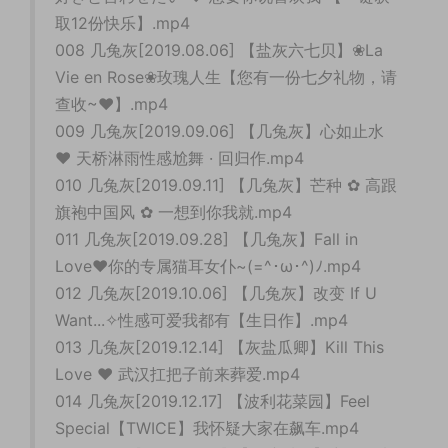
取12份快乐】.mp4
008 几兔灰[2019.08.06] 【盐灰六七贝】❀La
Vie en Rose❀玫瑰人生【您有一份七夕礼物，请
查收~♥】.mp4
009 几兔灰[2019.09.06] 【几兔灰】心如止水
♥ 天桥淋雨性感尬舞 · 回归作.mp4
010 几兔灰[2019.09.11] 【几兔灰】芒种 ✿ 高跟
旗袍中国风 ✿ 一想到你我就.mp4
011 几兔灰[2019.09.28] 【几兔灰】Fall in
Love❤️你的专属猫耳女仆~(=^･ω･^)ﾉ.mp4
012 几兔灰[2019.10.06] 【几兔灰】改变 If U
Want...✧性感可爱我都有【生日作】.mp4
013 几兔灰[2019.12.14] 【灰盐瓜卿】Kill This
Love ♥ 武汉扛把子前来葬爱.mp4
014 几兔灰[2019.12.17] 【波利花菜园】Feel
Special【TWICE】我怀疑大家在飙车.mp4