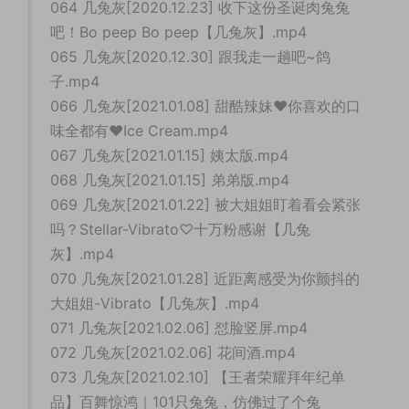
064 几兔灰[2020.12.23] 收下这份圣诞肉兔兔
吧！Bo peep Bo peep【几兔灰】.mp4
065 几兔灰[2020.12.30] 跟我走一趟吧~鸽
子.mp4
066 几兔灰[2021.01.08] 甜酷辣妹♥你喜欢的口
味全都有️♥Ice Cream.mp4
067 几兔灰[2021.01.15] 姨太版.mp4
068 几兔灰[2021.01.15] 弟弟版.mp4
069 几兔灰[2021.01.22] 被大姐姐盯着看会紧张
吗？Stellar-Vibrato♡十万粉感谢【几兔
灰】.mp4
070 几兔灰[2021.01.28] 近距离感受为你颤抖的
大姐姐-Vibrato【几兔灰】.mp4
071 几兔灰[2021.02.06] 怼脸竖屏.mp4
072 几兔灰[2021.02.06] 花间酒.mp4
073 几兔灰[2021.02.10] 【王者荣耀拜年纪单
品】百舞惊鸿｜101只兔兔，仿佛过了个兔