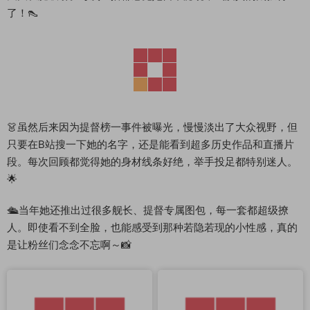
了！👠
👗虽然后来因为提督榜一事件被曝光，慢慢淡出了大众视野，但
只要在B站搜一下她的名字，还是能看到超多历史作品和直播片
段。每次回顾都觉得她的身材线条好绝，举手投足都特别迷人。
🌟
🛳️当年她还推出过很多舰长、提督专属图包，每一套都超级撩
人。即使看不到全脸，也能感受到那种若隐若现的小性感，真的
是让粉丝们念念不忘啊～📸