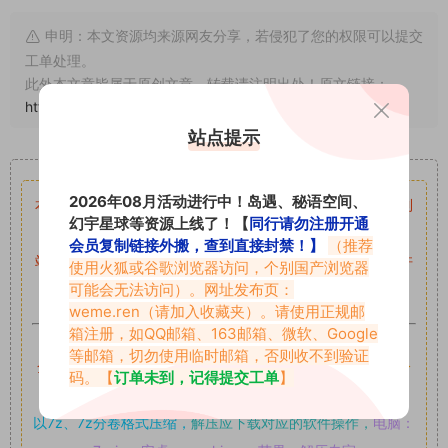
申明：本文资源均来源网友分享，若侵犯了您的权限可以提交
工单处理。
此外本文章皆属于原创文章，转载请注明出处！原文链接：
https://www.vmiba.com/19071.html
站点提示
重要声明
2026年08月活动进行中！岛遇、秘语空间、
本站资源均来自网络分享，如有侵犯你的权益请私信留言
收到
幻宇星球等资源上线了！【
同行请勿注册开通
留言后，我们会第一时间进行审核后删除。
会员复制链接外搬，查到直接封禁！】
（推荐
站内资源为网友个人学习或测试研究使用，未经原版权作者许
使用火狐或谷歌浏览器访问，个别国产浏览器
可能会无法访问）。网址发布页：
可,禁止用于任何商业途径！请在下载24小时内删除！
weme.ren
（请加入收藏夹）。请使用正规邮
箱注册，如QQ邮箱、163邮箱、微软、Google
如果遇到付费才可获取的素材，建议升级
对应的VIP。
等邮箱，切勿使用临时邮箱，否则收不到验证
全站付费素材可提供补档服务
“
均有备份
”，
素材以主流网盘分
码。【
订单未到，记得提交工单
】
享。
以7z、7z分卷格式压缩，
解压应下载对应的软件操作，
电脑：