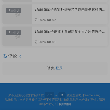
B站蹦蹦团子真实身份曝光？原来她是这样的U
博主热点
P主
2026-08-02
B站蹦蹦团子是谁？看完这篇个人介绍你就全
博主热点
懂了
2026-08-01
评论
0
请先
登录
来不及找到心仪的内容？按
Ctr
+
D
收藏微密吧【Weme.Ren】
温馨提示：本站是只搬运福利但不生产福利。如果你觉得本站做的不错，请添
加到收藏夹！|
网站地图