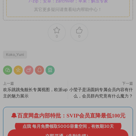
7-zip；安卓：zarchiver；苹果：解压专家
其它更多疑问请查看站内帮助中心！
0
0
Koko_Yuni
上一篇
下一篇
欢乐跳跳兔舰长专属视图，欧派up
小莹子是汤圆妈专属会员内容有什
主的魅力展示
么，会员群内究竟有什么魔力？
百度网盘内部特批：SVIP会员直降最低100元
点我 每月免费领取500G容量空间，有效期30天