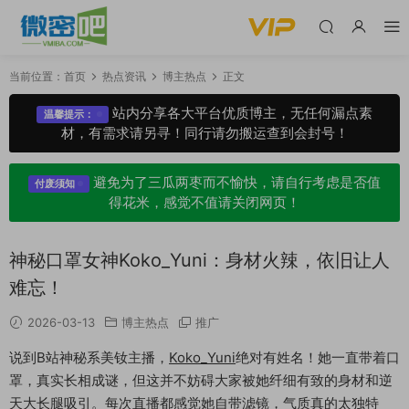
当前位置：
首页
热点资讯
博主热点
正文
站内分享各大平台优质博主，无任何漏点素
温馨提示：
材，有需求请另寻！同行请勿搬运查到会封号！
避免为了三瓜两枣而不愉快，请自行考虑是否值
付废须知
得花米，感觉不值请关闭网页！
神秘口罩女神Koko_Yuni：身材火辣，依旧让人
难忘！
2026-03-13
博主热点
推广
说到B站神秘系美钕主播，
Koko_Yuni
绝对有姓名！她一直带着口
罩，真实长相成谜，但这并不妨碍大家被她纤细有致的身材和逆
天大长腿吸引。每次直播都感觉她自带滤镜，气质真的太独特