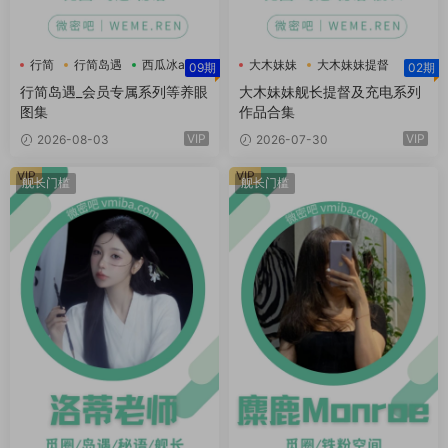
行简
行简岛遇
西瓜冰a
大木妹妹
大木妹妹提督
09期
02期
行简岛遇_会员专属系列等养眼
大木妹妹舰长提督及充电系列
图集
作品合集
VIP
VIP
2026-08-03
2026-07-30
VIP
VIP
舰长门槛
舰长门槛