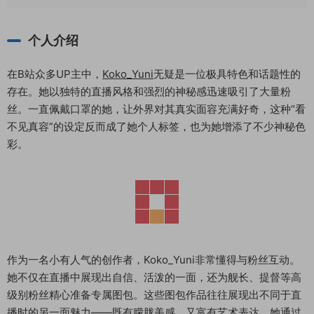
个人介绍
在B站众多UP主中，
Koko_Yuni
无疑是一位极具特色和话题性的
存在。她以独特的直播风格和强烈的神秘感迅速吸引了大量粉
丝。一直佩戴口罩的她，让外界对其真实面容充满好奇，这种“看
不见真容”的设定反而成了她个人标签，也为她增添了不少神秘色
彩。
作为一名小有人气的创作者，Koko_Yuni非常懂得与粉丝互动。
她不仅在直播中展现出自信、活泼的一面，还为舰长、提督等高
级别粉丝精心准备专属图包。这些图包作品往往展现出不同于直
播时的另一面魅力——既有朦胧美感，又富有艺术表达。她通过