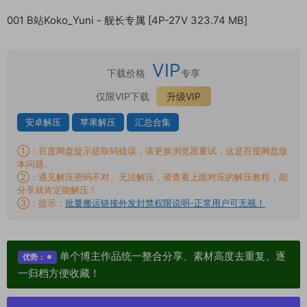
001 B站Koko_Yuni - 舰长专属 [4P-27V 323.74 MB]
VIP
下载价格
专享
仅限VIP下载
升级VIP
安卓解压
苹果解压
汇总合集
①：百度网盘提示提取码错误，请更换浏览器重试，这是百度网盘版
本问题。
②：遇见解压密码不对、无法解压，请查看上面对应的解压教程，能
分享就肯定能解压！
③：提示：
批量搬运链接外发封禁权限说明-正常用户可无视！
单个博主作品统一整合分享、素材高度去重复、逐
优势：
一归档方便收藏！