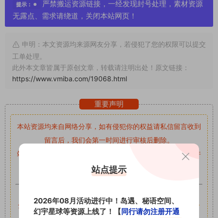
严禁搬运资源链接，一经发现封号处理，素材资源
提示：
无露点、需求请绕道，关闭本站网页！
申明：本文资源均来源网友分享，若侵犯了您的权限可以提交
工单处理。
此外本文章皆属于原创文章，转载请注明出处！原文链接：
https://www.vmiba.com/19068.html
重要声明
本站资源均来自网络分享，如有侵犯你的权益请私信留言
收到
留言后，我们会第一时间进行审核后删除。
站内资源为网友个人学习或测试研究使用，未经原版权作者许
可,禁止用于任何商业途径！请在下载24小时内删除！
站点提示
如果遇到付费才可获取的素材，建议升级
对应的VIP。
2026年08月活动进行中！岛遇、秘语空间、
全站付费素材可提供补档服务
“
均有备份
”，
素材以主流网盘分
幻宇星球等资源上线了！【
同行请勿注册开通