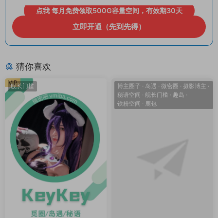
点我 每月免费领取500G容量空间，有效期30天
立即开通（先到先得）
猜你喜欢
VIP
舰长门槛
博主圈子
·
岛遇
·
微密圈
·
摄影博主
·
秘语空间
·
舰长门槛
·
趣岛
·
铁粉空间
·
鹿包