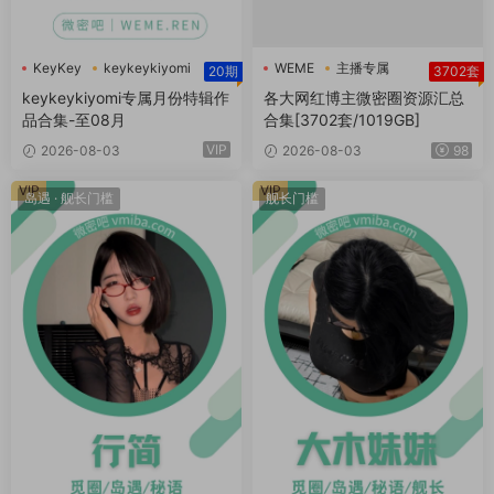
KeyKey
keykeykiyomi
WEME
主播专属
20期
3702套
主播定制
keykeykiyomi专属月份特辑作
各大网红博主微密圈资源汇总
品合集-至08月
合集[3702套/1019GB]
VIP
2026-08-03
2026-08-03
98
VIP
VIP
岛遇
·
舰长门槛
舰长门槛