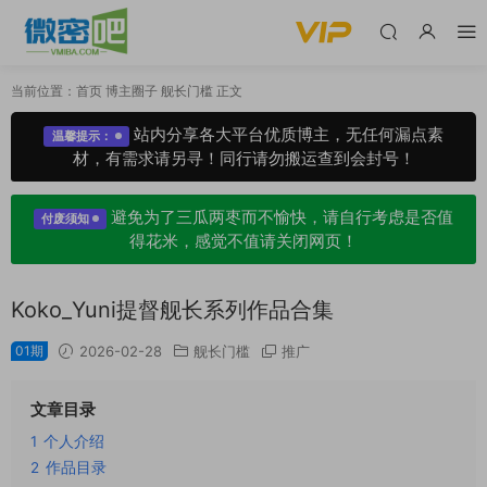
当前位置：
首页
博主圈子
舰长门槛
正文
站内分享各大平台优质博主，无任何漏点素
温馨提示：
材，有需求请另寻！同行请勿搬运查到会封号！
避免为了三瓜两枣而不愉快，请自行考虑是否值
付废须知
得花米，感觉不值请关闭网页！
Koko_Yuni提督舰长系列作品合集
01期
2026-02-28
舰长门槛
推广
文章目录
1
个人介绍
2
作品目录