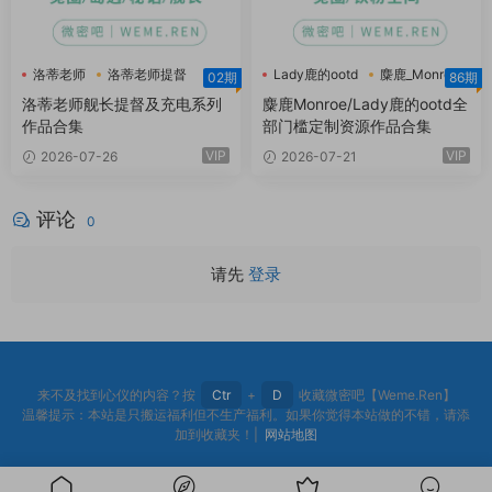
洛蒂老师
洛蒂老师提督
Lady鹿的ootd
麋鹿_Monroe
02期
86期
麋鹿Monroe
洛蒂老师舰长提督及充电系列
麋鹿Monroe/Lady鹿的ootd全
作品合集
部门槛定制资源作品合集
VIP
VIP
2026-07-26
2026-07-21
评论
0
请先
登录
来不及找到心仪的内容？按
Ctr
+
D
收藏微密吧【Weme.Ren】
温馨提示：本站是只搬运福利但不生产福利。如果你觉得本站做的不错，请添
加到收藏夹！|
网站地图