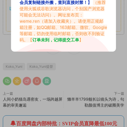
享。
会员复制链接外搬，查到直接封禁！】
（推荐
使用火狐或谷歌浏览器访问，个别国产浏览器
以7z、7z分卷格式压缩，
解压应下载对应的软件操作，
电脑：
可能会无法访问）。网址发布页：
7-zip；安卓：zarchiver；苹果：解压专家
weme.ren
（请加入收藏夹）。请使用正规邮
其它更多疑问请查看站内帮助中心！
箱注册，如QQ邮箱、163邮箱、微软、Google
等邮箱，切勿使用临时邮箱，否则收不到验证
码。【
订单未到，记得提交工单
】
0
0
Koko_Yuni
Koko_Yuni提督
上一篇
下一篇
人间小奶猫岛遇密友，一场跨越屏
懒羊羊1799舰长以镜头为诗，勾
幕的审美邂逅
勒颜值博主的破圈美学
百度网盘内部特批：SVIP会员直降最低100元